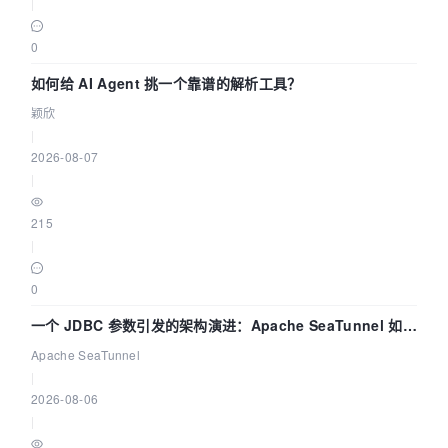
|
0
如何给 AI Agent 挑一个靠谱的解析工具？
颖欣
|
2026-08-07
|
215
|
0
一个 JDBC 参数引发的架构演进：Apache SeaTunnel 如何
解决数据同步中的“定时 Flush”难题
Apache SeaTunnel
|
2026-08-06
|