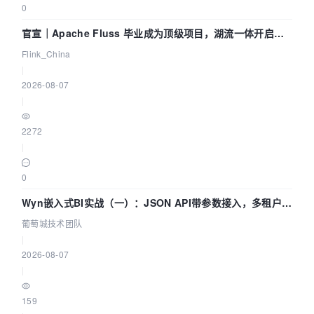
0
官宣｜Apache Fluss 毕业成为顶级项目，湖流一体开启
Agentic Lake 全面实时化时代
Flink_China
|
2026-08-07
|
2272
|
0
Wyn嵌入式BI实战（一）：JSON API带参数接入，多租户数
据源配置指南 | 葡萄城技术团队
葡萄城技术团队
|
2026-08-07
|
159