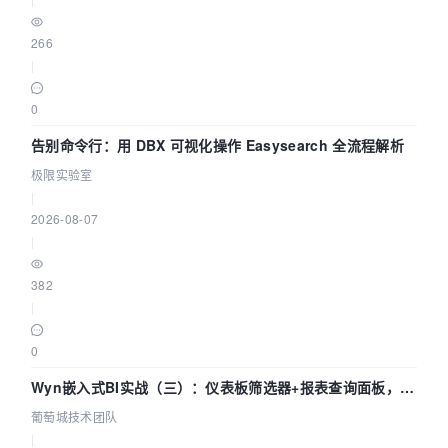
266
|
0
告别命令行：用 DBX 可视化操作 Easysearch 全流程解析
极限实验室
|
2026-08-07
|
382
|
0
Wyn嵌入式BI实战（三）：仪表板筛选器+报表查询面板，参
数联动全闭环
葡萄城技术团队
|