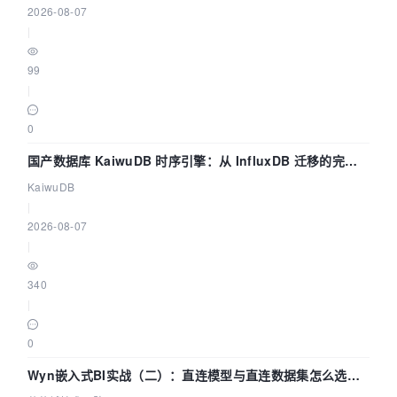
2026-08-07
|
99
|
0
国产数据库 KaiwuDB 时序引擎：从 InfluxDB 迁移的完整
技术路径
KaiwuDB
|
2026-08-07
|
340
|
0
Wyn嵌入式BI实战（二）：直连模型与直连数据集怎么选，