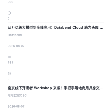
200
|
0
从万亿级大模型到全线应用：Databend Cloud 助力头部 AI
企业构建全链路 Trace 数据管道
Databend
|
2026-08-07
|
181
|
0
南京线下开发者 Workshop 来袭！手把手落地商用具身交互
智能 Agent 应用
哈哈欧尼OSC
|
2026-08-07
|