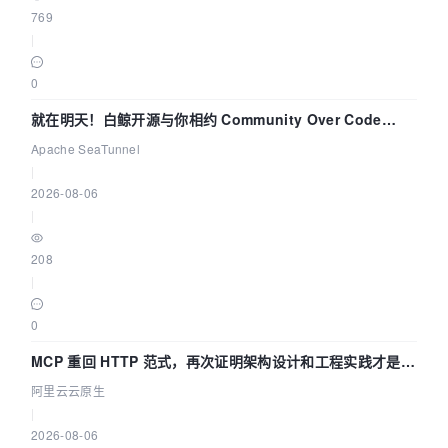
769
|
0
就在明天！白鲸开源与你相约 Community Over Code
Asia 2026 主题演讲！
Apache SeaTunnel
|
2026-08-06
|
208
|
0
MCP 重回 HTTP 范式，再次证明架构设计和工程实践才是稀
缺资源
阿里云云原生
|
2026-08-06