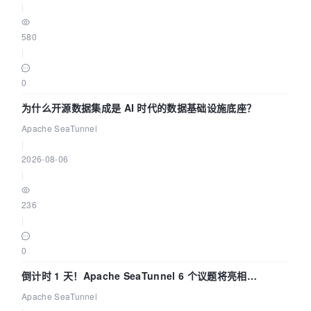
|
580
|
0
为什么开源数据集成是 AI 时代的数据基础设施底座？
Apache SeaTunnel
|
2026-08-06
|
236
|
0
倒计时 1 天！Apache SeaTunnel 6 个议题将亮相
Community Over Code Asia 2026
Apache SeaTunnel