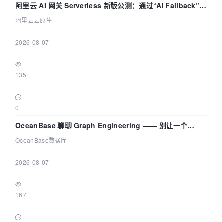
阿里云 AI 网关 Serverless 新版公测：通过“AI Fallback”与
拓扑可视化构建 AI 流量治理底座
阿里云云原生
|
2026-08-07
|
135
|
0
OceanBase 聊聊 Graph Engineering —— 别让一个
Agent 既当运动员又
OceanBase数据库
|
2026-08-07
|
167
|