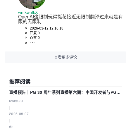
wnfkwnfkX
OpenAI这限制玩得挺花接近无限制翻译过来就是有
限的无限制
2026-03-12 12:16:18
回复 0
点赞 0
查看更多评论
推荐阅读
直播预告｜PG 30 周年系列直播第六期：中国开发者与PG内
核——我们改得动吗？我们贡献了什么？
IvorySQL
|
2026-08-07
|