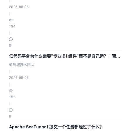
|
2026-08-06
|
194
|
0
低代码平台为什么需要"专业 BI 组件"而不是自己造？ | 葡萄
城技术团队
葡萄城技术团队
|
2026-08-06
|
153
|
0
Apache SeaTunnel 提交一个任务都经过了什么？