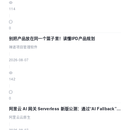
114
|
0
别把产品放在同一个篮子里！读懂IPD产品规划
禅道项目管理软件
|
2026-08-07
|
142
|
0
阿里云 AI 网关 Serverless 新版公测：通过“AI Fallback”与
拓扑可视化构建 AI 流量治理底座
阿里云云原生
|
2026-08-07