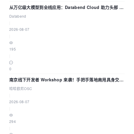
从万亿级大模型到全线应用：Databend Cloud 助力头部 AI
企业构建全链路 Trace 数据管道
Databend
|
2026-08-07
|
195
|
0
南京线下开发者 Workshop 来袭！手把手落地商用具身交互
智能 Agent 应用
哈哈欧尼OSC
|
2026-08-07
|
294
|