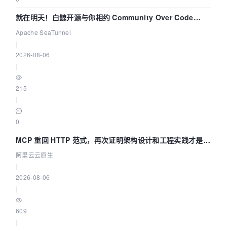
就在明天！白鲸开源与你相约 Community Over Code
Asia 2026 主题演讲！
Apache SeaTunnel
|
2026-08-06
|
215
|
0
MCP 重回 HTTP 范式，再次证明架构设计和工程实践才是稀
缺资源
阿里云云原生
|
2026-08-06
|
609
|