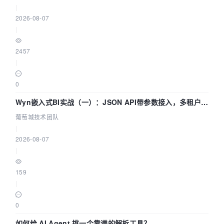
|
2026-08-07
|
2457
|
0
Wyn嵌入式BI实战（一）：JSON API带参数接入，多租户数
据源配置指南 | 葡萄城技术团队
葡萄城技术团队
|
2026-08-07
|
159
|
0
如何给 AI Agent 挑一个靠谱的解析工具？