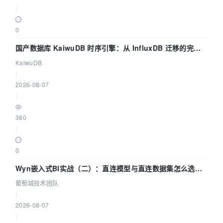
|
0
国产数据库 KaiwuDB 时序引擎：从 InfluxDB 迁移的完整
技术路径
KaiwuDB
|
2026-08-07
|
380
|
0
Wyn嵌入式BI实战（二）：直连模型与直连数据集怎么选，
参数为什么不生效？| 葡萄城技术团队
葡萄城技术团队
|
2026-08-07
|