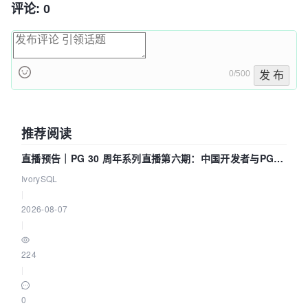
评论: 0
0/500
发 布
推荐阅读
直播预告｜PG 30 周年系列直播第六期：中国开发者与PG内
核——我们改得动吗？我们贡献了什么？
IvorySQL
|
2026-08-07
|
224
|
0