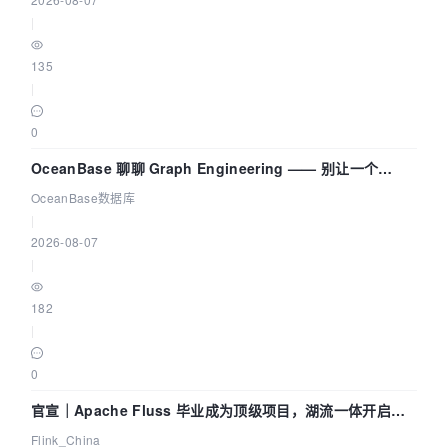
|
135
|
0
OceanBase 聊聊 Graph Engineering —— 别让一个
Agent 既当运动员又
OceanBase数据库
|
2026-08-07
|
182
|
0
官宣｜Apache Fluss 毕业成为顶级项目，湖流一体开启
Agentic Lake 全面实时化时代
Flink_China