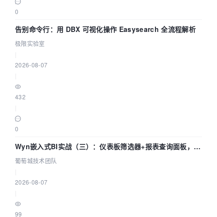
0
告别命令行：用 DBX 可视化操作 Easysearch 全流程解析
极限实验室
|
2026-08-07
|
432
|
0
Wyn嵌入式BI实战（三）：仪表板筛选器+报表查询面板，参
数联动全闭环
葡萄城技术团队
|
2026-08-07
|
99