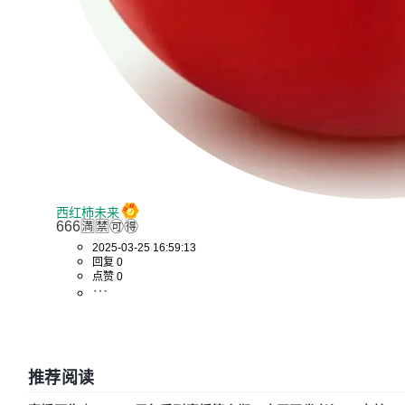
西红柿未来
666🈵🈲🉑🉐
2025-03-25 16:59:13
回复 0
点赞 0
推荐阅读