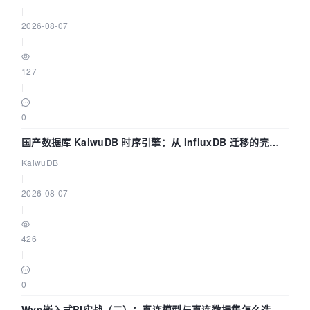
|
2026-08-07
|
127
|
0
国产数据库 KaiwuDB 时序引擎：从 InfluxDB 迁移的完整
技术路径
KaiwuDB
|
2026-08-07
|
426
|
0
Wyn嵌入式BI实战（二）：直连模型与直连数据集怎么选，