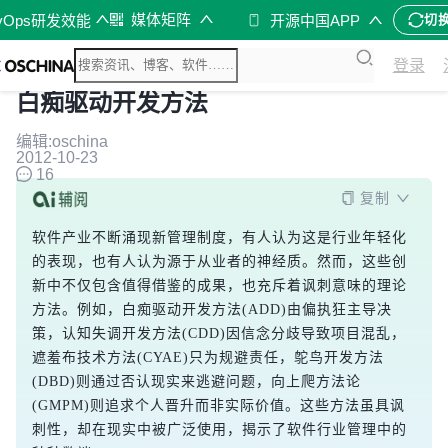
媒体矩阵
vOps研发效能
开源中国APP
切
登录
白痴驱动开发方法
编辑:oschina
2012-10-23
16
复制
软件产业不断涌现新管理制度，有人认为这是行业年轻化
的表现，也有人认为源于从业者的神经质。然而，这些创
新中不仅包含值得借鉴的成果，也充斥着讽刺意味的理论
方法。例如，白痴驱动开发方法(ADD)由偏执狂主导决
策，认知失调开发方法(CDD)因信念分歧导致项目混乱，
遮羞布技术方法(CYAE)只为规避责任，鸵鸟开发方法
(DBD)则通过否认现实来逃避问题，向上爬方法论
(GMPM)则追求个人晋升而非实际价值。这些方法虽具讽
刺性，却在现实中被广泛使用，揭示了软件行业管理中的