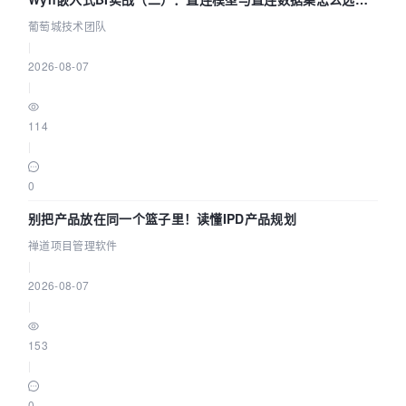
参数为什么不生效？| 葡萄城技术团队
葡萄城技术团队
|
2026-08-07
|
114
|
0
别把产品放在同一个篮子里！读懂IPD产品规划
禅道项目管理软件
|
2026-08-07
|
153
|
0