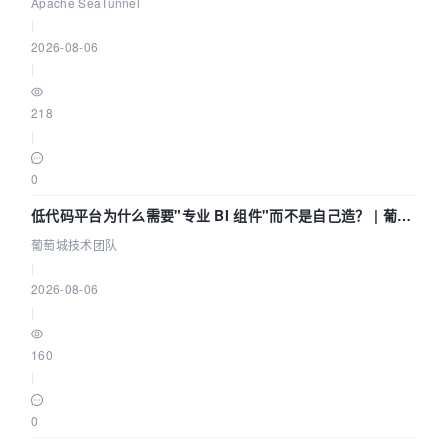
Community Over Code Asia 2026
Apache SeaTunnel
|
2026-08-06
|
218
|
0
低代码平台为什么需要"专业 BI 组件"而不是自己造？ | 葡萄
城技术团队
葡萄城技术团队
|
2026-08-06
|
160
|
0