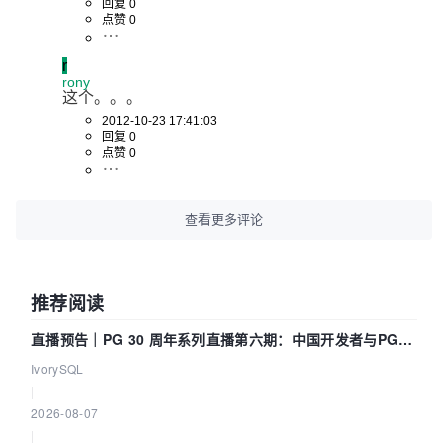
回复 0
点赞 0
r
rony
这个。。。
2012-10-23 17:41:03
回复 0
点赞 0
查看更多评论
推荐阅读
直播预告｜PG 30 周年系列直播第六期：中国开发者与PG内
核——我们改得动吗？我们贡献了什么？
IvorySQL
|
2026-08-07
|