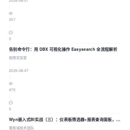
2026-08-07
|
307
|
0
告别命令行：用 DBX 可视化操作 Easysearch 全流程解析
极限实验室
|
2026-08-07
|
470
|
0
Wyn嵌入式BI实战（三）：仪表板筛选器+报表查询面板，参
数联动全闭环
葡萄城技术团队