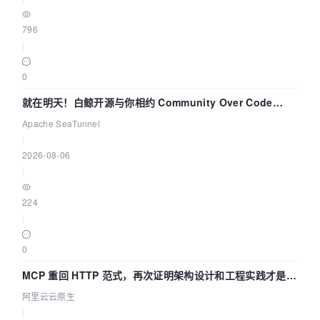
796
|
0
就在明天！白鲸开源与你相约 Community Over Code
Asia 2026 主题演讲！
Apache SeaTunnel
|
2026-08-06
|
224
|
0
MCP 重回 HTTP 范式，再次证明架构设计和工程实践才是稀
缺资源
阿里云云原生
|