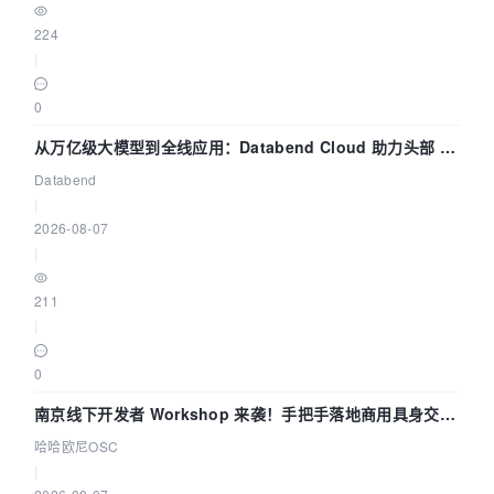
224
|
0
从万亿级大模型到全线应用：Databend Cloud 助力头部 AI
企业构建全链路 Trace 数据管道
Databend
|
2026-08-07
|
211
|
0
南京线下开发者 Workshop 来袭！手把手落地商用具身交互
智能 Agent 应用
哈哈欧尼OSC
|