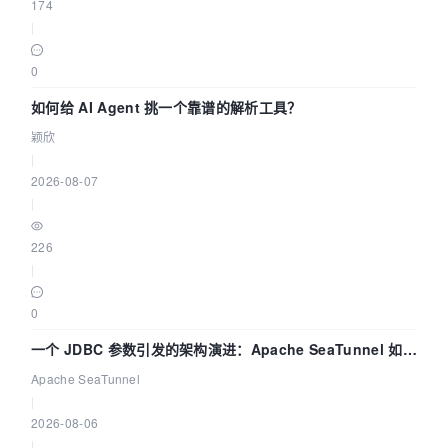
174
|
0
如何给 AI Agent 挑一个靠谱的解析工具？
颖欣
|
2026-08-07
|
226
|
0
一个 JDBC 参数引发的架构演进：Apache SeaTunnel 如何
解决数据同步中的“定时 Flush”难题
Apache SeaTunnel
|
2026-08-06
|