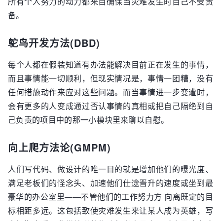
所有个人努力的动力都来自确保当灾难发生时自己不受责
备。
鸵鸟开发方法(DBD)
每个人都在假装知道有办法能解决目前正在发生的事情，
而且事情能一切顺利，但现实情况是，事情一团糟，没有
任何措施动作来应对这些问题。而当事情进一步变遭时，
会有更多的人变成通过否认事情的真相或把自己隔绝到自
己负责的项目中的那一小模块里来聊以自慰。
向上爬方法论(GMPM)
人们写代码、做设计的唯一目的就是增加他们的曝光度、
满足老板们的怪念头、加速他们仕途晋升的速度或坐到最
豪华的办公室里——不管他们的工作努力方 向离既定的目
标相距多远。这包括致使灾难发生来让某人成为英雄，写