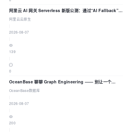
阿里云 AI 网关 Serverless 新版公测：通过“AI Fallback”与
拓扑可视化构建 AI 流量治理底座
阿里云云原生
|
2026-08-07
|
139
|
0
OceanBase 聊聊 Graph Engineering —— 别让一个
Agent 既当运动员又
OceanBase数据库
|
2026-08-07
|
200
|