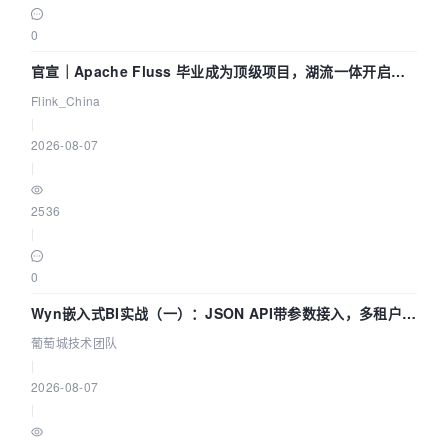
0
官宣｜Apache Fluss 毕业成为顶级项目，湖流一体开启
Agentic Lake 全面实时化时代
Flink_China
|
2026-08-07
|
2536
|
0
Wyn嵌入式BI实战（一）：JSON API带参数接入，多租户数
据源配置指南 | 葡萄城技术团队
葡萄城技术团队
|
2026-08-07
|