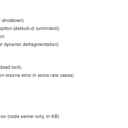
ul shutdown)
ption (default=0 (unlimited))
ion
for dynamic defragmentation)
dead lock)
ion returns error in some rare cases)
ion (node server only, in KB)