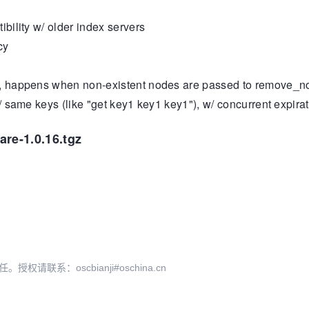
ibility w/ older index servers
cy
n, happens when non-existent nodes are passed to remove_n
w/ same keys (like "get key1 key1 key1"), w/ concurrent expirat
are-1.0.16.tgz
系：oscbianji#oschina.cn