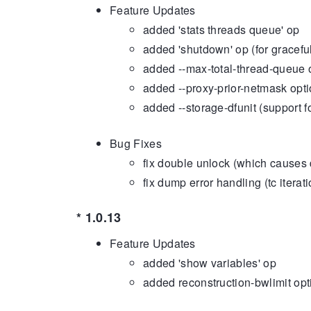
Feature Updates
added 'stats threads queue' op
added 'shutdown' op (for gracef
added --max-total-thread-queue o
added --proxy-prior-netmask opt
added --storage-dfunit (support 
Bug Fixes
fix double unlock (which causes 
fix dump error handling (tc iterat
* 1.0.13
Feature Updates
added 'show variables' op
added reconstruction-bwlimit opt