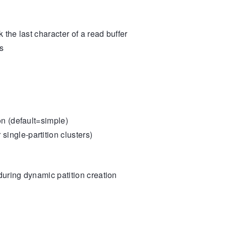
k the last character of a read buffer
ns
n (default=simple)
 single-partition clusters)
during dynamic patition creation
g