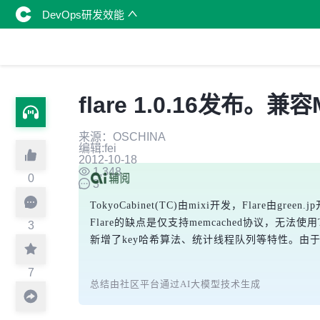
DevOps研发效能
flare 1.0.16发布。兼容
来源：OSCHINA
编辑:fei
2012-10-18
1,348
0
3
TokyoCabinet(TC)由mixi开发，Flare
Flare的缺点是仅支持memcached协议，无法使
3
新增了key哈希算法、统计线程队列等特性。由于F
7
总结由社区平台通过AI大模型技术生成