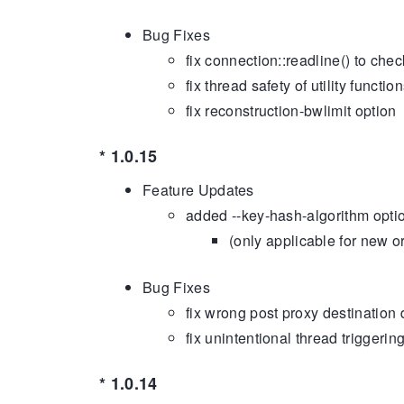
Bug Fixes
fix connection::readline() to chec
fix thread safety of utility functio
fix reconstruction-bwlimit option
* 1.0.15
Feature Updates
added --key-hash-algorithm optio
(only applicable for new or
Bug Fixes
fix wrong post proxy destination 
fix unintentional thread triggerin
* 1.0.14