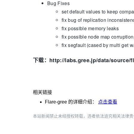
Bug Fixes
set default values to keep compat
fix bug of replication inconsisten
fix possible memory leaks
fix possible node map corruptio
fix segfault (cased by multi get 
下载：http://labs.gree.jp/data/source/fl
相关链接
Flare-gree
的详细介绍：
点击查看
本站新闻禁止未经授权转载，违者依法追究相关法律责任。授权请联