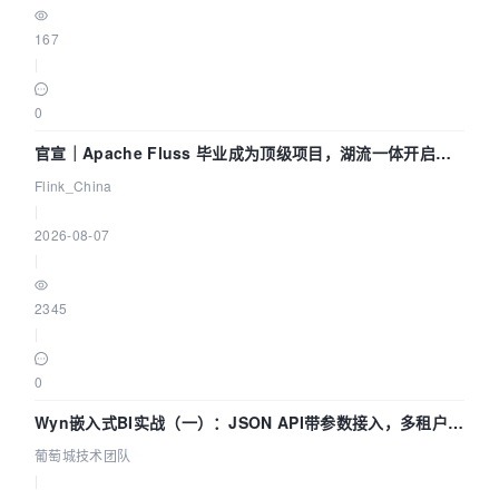
167
|
0
官宣｜Apache Fluss 毕业成为顶级项目，湖流一体开启
Agentic Lake 全面实时化时代
Flink_China
|
2026-08-07
|
2345
|
0
Wyn嵌入式BI实战（一）：JSON API带参数接入，多租户数
据源配置指南 | 葡萄城技术团队
葡萄城技术团队
|