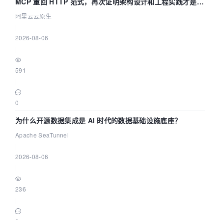
MCP 重回 HTTP 范式，再次证明架构设计和工程实践才是稀
缺资源
阿里云云原生
|
2026-08-06
|
591
|
0
为什么开源数据集成是 AI 时代的数据基础设施底座？
Apache SeaTunnel
|
2026-08-06
|
236
|