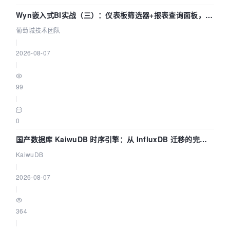
Wyn嵌入式BI实战（三）：仪表板筛选器+报表查询面板，参
数联动全闭环
葡萄城技术团队
|
2026-08-07
|
99
|
0
国产数据库 KaiwuDB 时序引擎：从 InfluxDB 迁移的完整
技术路径
KaiwuDB
|
2026-08-07
|
364
|