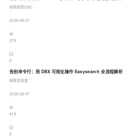
智能 Agent 应用
哈哈欧尼OSC
|
2026-08-07
|
279
|
0
告别命令行：用 DBX 可视化操作 Easysearch 全流程解析
极限实验室
|
2026-08-07
|
419
|
0