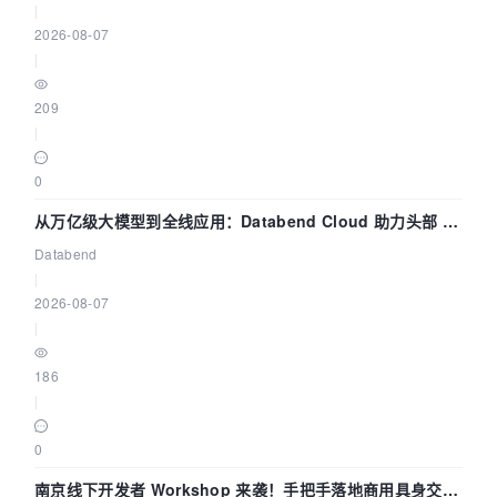
|
2026-08-07
|
209
|
0
从万亿级大模型到全线应用：Databend Cloud 助力头部 AI
企业构建全链路 Trace 数据管道
Databend
|
2026-08-07
|
186
|
0
南京线下开发者 Workshop 来袭！手把手落地商用具身交互