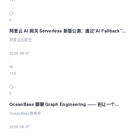
|
0
阿里云 AI 网关 Serverless 新版公测：通过“AI Fallback”与
拓扑可视化构建 AI 流量治理底座
阿里云云原生
|
2026-08-07
|
135
|
0
OceanBase 聊聊 Graph Engineering —— 别让一个
Agent 既当运动员又
OceanBase数据库
|
2026-08-07
|