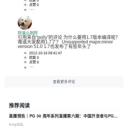
回复 0
点赞 0
阿诶么刚阿
引用来自“polly”的评论 为什么要用1.7版本编译呢？
难道大家都用1.7了？ Unsupported major.minor 
version 51.0 1.7也发布了有些年头了
2012-10-16 09:41:47
回复 0
点赞 0
查看更多评论
推荐阅读
直播预告｜PG 30 周年系列直播第六期：中国开发者与PG内
核——我们改得动吗？我们贡献了什么？
IvorySQL