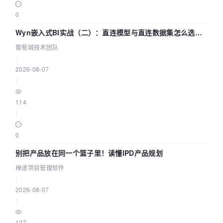
0
Wyn嵌入式BI实战（二）：直连模型与直连数据集怎么选，
参数为什么不生效？| 葡萄城技术团队
葡萄城技术团队
|
2026-08-07
|
114
|
0
别把产品放在同一个篮子里！读懂IPD产品规划
禅道项目管理软件
|
2026-08-07
|
127