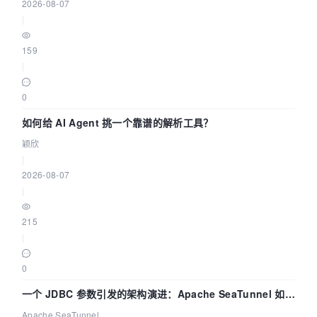
2026-08-07
|
159
|
0
如何给 AI Agent 挑一个靠谱的解析工具？
颖欣
|
2026-08-07
|
215
|
0
一个 JDBC 参数引发的架构演进：Apache SeaTunnel 如何
解决数据同步中的“定时 Flush”难题
Apache SeaTunnel