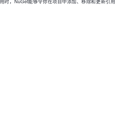
mework的应用时，NuGet能够令你在项目中添加、移除和更新引用