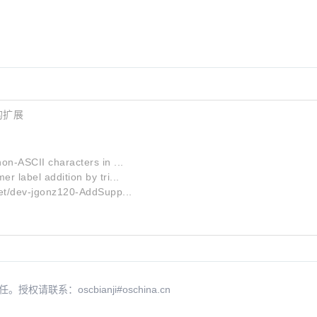
 的扩展
n-ASCII characters in ...
 label addition by tri...
et/dev-jgonz120-AddSupp...
系：oscbianji#oschina.cn