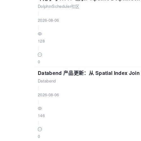
DolphinScheduler社区
|
2026-08-06
|
128
|
0
Databend 产品更新：从 Spatial Index Joi
Databend
|
2026-08-06
|
146
|
0