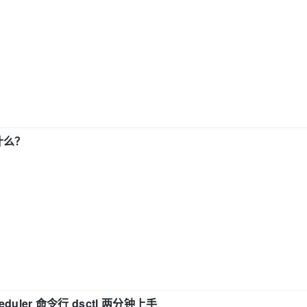
了什么？
eduler 命令行 dsctl 两分钟上手