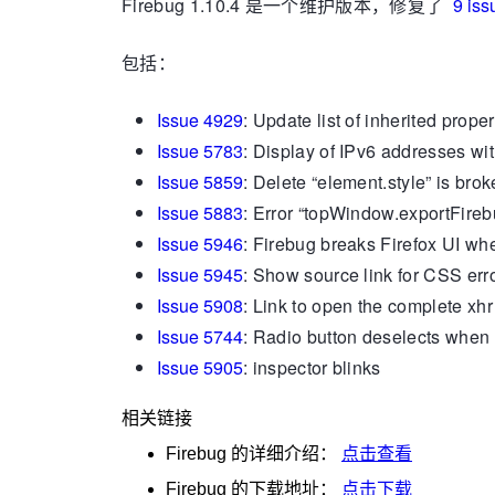
Firebug 1.10.4 是一个维护版本，修复了
9 iss
包括：
Issue 4929
: Update list of inherited proper
Issue 5783
: Display of IPv6 addresses wit
Issue 5859
: Delete “element.style” is bro
Issue 5883
: Error “topWindow.exportFirebu
Issue 5946
: Firebug breaks Firefox UI wh
Issue 5945
: Show source link for CSS err
Issue 5908
: Link to open the complete xh
Issue 5744
: Radio button deselects when 
Issue 5905
: inspector blinks
相关链接
Firebug
的详细介绍：
点击查看
Firebug
的下载地址：
点击下载