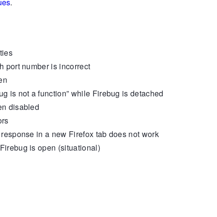
ues
.
ties
h port number is incorrect
ken
g is not a function” while Firebug is detached
en disabled
ors
r response in a new Firefox tab does not work
Firebug is open (situational)