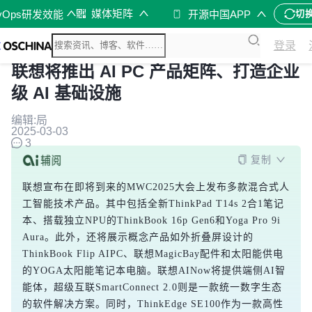
媒体矩阵
vOps研发效能
开源中国APP
切
登录
联想将推出 AI PC 产品矩阵、打造企业
级 AI 基础设施
编辑:局
2025-03-03
3
复制
联想宣布在即将到来的MWC2025大会上发布多款混合式人
工智能技术产品。其中包括全新ThinkPad T14s 2合1笔记
本、搭载独立NPU的ThinkBook 16p Gen6和Yoga Pro 9i 
Aura。此外，还将展示概念产品如外折叠屏设计的
ThinkBook Flip AIPC、联想MagicBay配件和太阳能供电
的YOGA太阳能笔记本电脑。联想AINow将提供端侧AI智
能体，超级互联SmartConnect 2.0则是一款统一数字生态
的软件解决方案。同时，ThinkEdge SE100作为一款高性