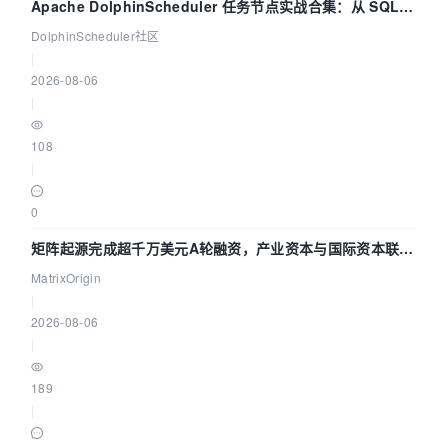
Apache DolphinScheduler 任务节点实战合集：从 SQL、
DataX 到 Spark、Flink 一次配置全打通
DolphinScheduler社区
|
2026-08-06
|
108
|
0
矩阵起源完成超千万美元A轮融资，产业资本与国际资本联手
押注企业级AI基础设施赛道
MatrixOrigin
|
2026-08-06
|
189
|