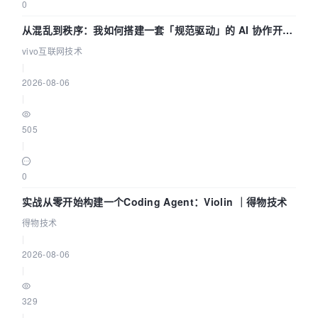
0
从混乱到秩序：我如何搭建一套「规范驱动」的 AI 协作开发
体系
vivo互联网技术
|
2026-08-06
|
505
|
0
实战从零开始构建一个Coding Agent：Violin ｜得物技术
得物技术
|
2026-08-06
|
329
|