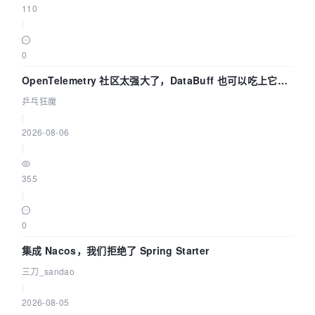
110
|
0
OpenTelemetry 社区太强大了，DataBuff 也可以吃上它的
eBPF 链路了
乒乓狂魔
|
2026-08-06
|
355
|
0
集成 Nacos，我们拒绝了 Spring Starter
三刀_sandao
|
2026-08-05