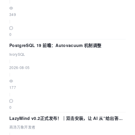
|
349
|
0
PostgreSQL 19 前瞻：Autovacuum 机制调整
IvorySQL
|
2026-08-05
|
177
|
0
LazyMind v0.2正式发布！｜双击安装，让 AI 从“给出答案”
走到“完成交付”
商汤万象开发者
|