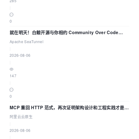
285
|
0
就在明天！白鲸开源与你相约 Community Over Code
Asia 2026 主题演讲！
Apache SeaTunnel
|
2026-08-06
|
147
|
0
MCP 重回 HTTP 范式，再次证明架构设计和工程实践才是稀
缺资源
阿里云云原生
|
2026-08-06
|