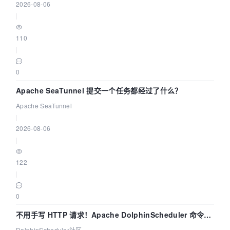
2026-08-06
|
110
|
0
Apache SeaTunnel 提交一个任务都经过了什么？
Apache SeaTunnel
|
2026-08-06
|
122
|
0
不用手写 HTTP 请求！Apache DolphinScheduler 命令行
dsctl 两分钟上手
DolphinScheduler社区