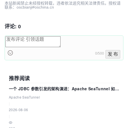
本站新闻禁止未经授权转载，违者依法追究相关法律责任。授权请
联系：oscbianji#oschina.cn
评论: 0
0/500
发 布
推荐阅读
一个 JDBC 参数引发的架构演进：Apache SeaTunnel 如何
解决数据同步中的“定时 Flush”难题
Apache SeaTunnel
|
2026-08-06
|