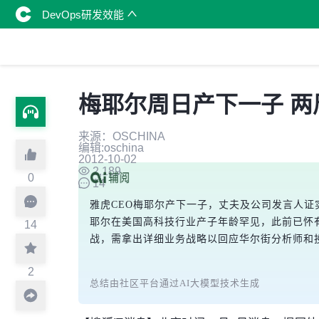
DevOps研发效能
梅耶尔周日产下一子 
来源：OSCHINA
编辑:oschina
2012-10-02
2,189
0
14
雅虎CEO梅耶尔产下一子，丈夫及公司发言人证
耶尔在美国高科技行业产子年龄罕见，此前已怀
14
战，需拿出详细业务战略以回应华尔街分析师和
2
总结由社区平台通过AI大模型技术生成