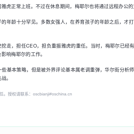
回雅虎正常上班。不过在休息期间，梅耶尔也将通过远程办公的
子的年龄十分罕见。多数女强人，在养育孩子的年龄之后，才打
虎挖走，担任CEO，担负重振雅虎的重任。当时，梅耶尔已经
会影响梅耶尔的工作。
一些基本策略，但是被外界评论基本属老调重弹，华尔街分析
挑战。
系：oscbianji#oschina.cn