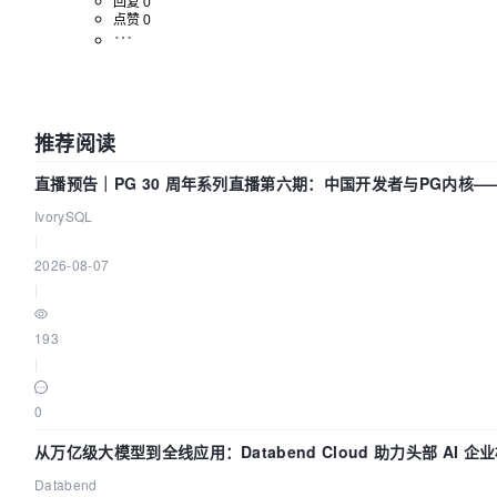
回复 0
点赞 0
推荐阅读
直播预告｜PG 30 周年系列直播第六期：中国开发者与PG内核
么？
IvorySQL
|
2026-08-07
|
193
|
0
从万亿级大模型到全线应用：Databend Cloud 助力头部 AI 企业
Databend