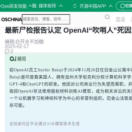
媒体矩阵
vOps研发效能
开源中国APP
切
登录
最新尸检报告认定 OpenAI“吹哨人”死
编辑:白开水不加糖
2025-02-17
2
前OpenAI员工Suchir Balaji于2024年11月26日在旧金
Balaji是印度裔美国人，拥有加州大学伯克利分校计算机科学学
GPT-4和ChatGPT的研发。他因对公司商业行为失望而离职，并
指控OpenAI非法使用版权材料训练AI模型，成为相关诉讼的
一个以机器学习和神经科学为中心的非营利组织。旧金山法医
杀可能。
总结由社区平台通过AI大模型技术生成