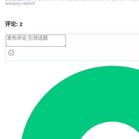
autopsy-report/
评论: 2