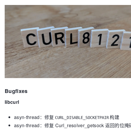
Bugfixes
libcurl
asyn-thread：修复
构建
CURL_DISABLE_SOCKETPAIR
asyn-thread：修复 Curl_resolver_getsock 返回的位