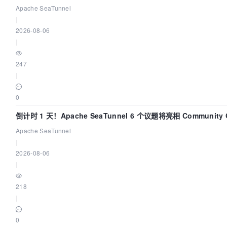
Apache SeaTunnel
|
2026-08-06
|
247
|
0
倒计时 1 天！Apache SeaTunnel 6 个议题将亮相 Community O
Asia 2026
Apache SeaTunnel
|
2026-08-06
|
218
|
0