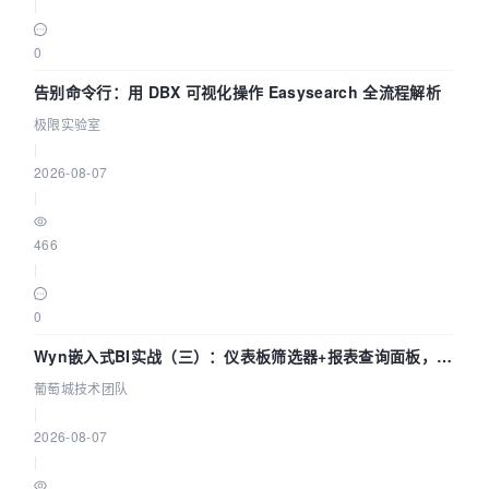
|
0
告别命令行：用 DBX 可视化操作 Easysearch 全流程解析
极限实验室
|
2026-08-07
|
466
|
0
Wyn嵌入式BI实战（三）：仪表板筛选器+报表查询面板，参
数联动全闭环
葡萄城技术团队
|
2026-08-07
|