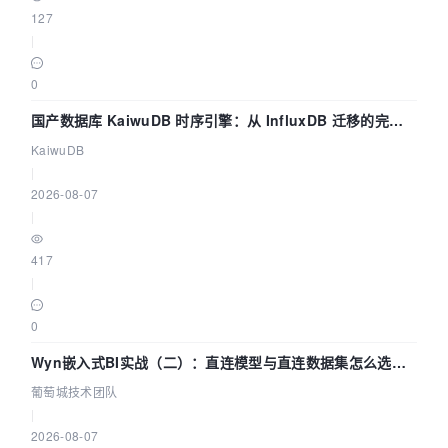
127
|
0
国产数据库 KaiwuDB 时序引擎：从 InfluxDB 迁移的完整
技术路径
KaiwuDB
|
2026-08-07
|
417
|
0
Wyn嵌入式BI实战（二）：直连模型与直连数据集怎么选，
参数为什么不生效？| 葡萄城技术团队
葡萄城技术团队
|
2026-08-07