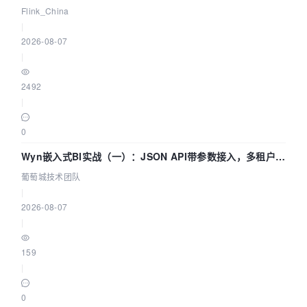
Agentic Lake 全面实时化时代
Flink_China
|
2026-08-07
|
2492
|
0
Wyn嵌入式BI实战（一）：JSON API带参数接入，多租户数
据源配置指南 | 葡萄城技术团队
葡萄城技术团队
|
2026-08-07
|
159
|
0