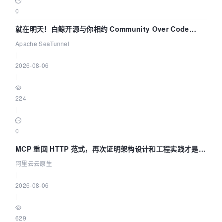
0
就在明天！白鲸开源与你相约 Community Over Code
Asia 2026 主题演讲！
Apache SeaTunnel
|
2026-08-06
|
224
|
0
MCP 重回 HTTP 范式，再次证明架构设计和工程实践才是稀
缺资源
阿里云云原生
|
2026-08-06
|
629