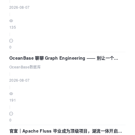
|
2026-08-07
|
135
|
0
OceanBase 聊聊 Graph Engineering —— 别让一个
Agent 既当运动员又
OceanBase数据库
|
2026-08-07
|
191
|
0
官宣｜Apache Fluss 毕业成为顶级项目，湖流一体开启