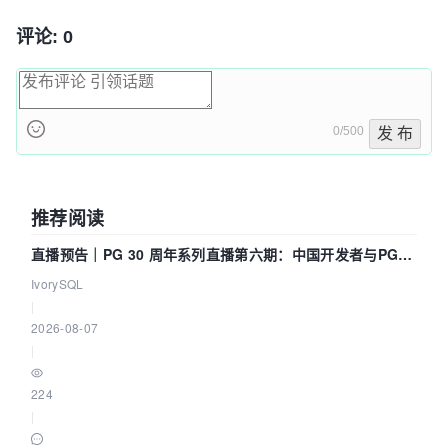
评论: 0
0/500
发 布
推荐阅读
直播预告｜PG 30 周年系列直播第六期：中国开发者与PG内
核——我们改得动吗？我们贡献了什么？
IvorySQL
|
2026-08-07
|
224
|