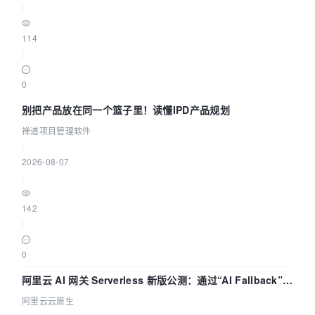
|
114
|
0
别把产品放在同一个篮子里！读懂IPD产品规划
禅道项目管理软件
|
2026-08-07
|
142
|
0
阿里云 AI 网关 Serverless 新版公测：通过“AI Fallback”与
拓扑可视化构建 AI 流量治理底座
阿里云云原生