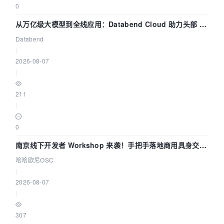
0
从万亿级大模型到全线应用：Databend Cloud 助力头部 AI
企业构建全链路 Trace 数据管道
Databend
|
2026-08-07
|
211
|
0
南京线下开发者 Workshop 来袭！手把手落地商用具身交互
智能 Agent 应用
哈哈欧尼OSC
|
2026-08-07
|
307