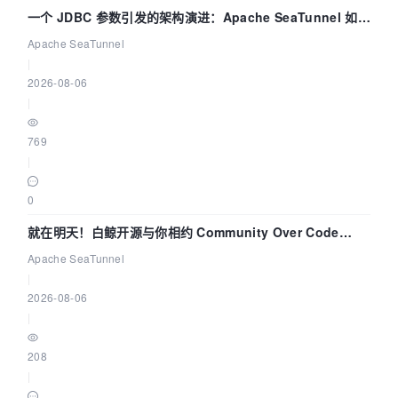
一个 JDBC 参数引发的架构演进：Apache SeaTunnel 如何
解决数据同步中的“定时 Flush”难题
Apache SeaTunnel
|
2026-08-06
|
769
|
0
就在明天！白鲸开源与你相约 Community Over Code
Asia 2026 主题演讲！
Apache SeaTunnel
|
2026-08-06
|
208
|