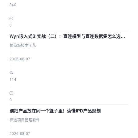
340
|
0
Wyn嵌入式BI实战（二）：直连模型与直连数据集怎么选，
参数为什么不生效？| 葡萄城技术团队
葡萄城技术团队
|
2026-08-07
|
114
|
0
别把产品放在同一个篮子里！读懂IPD产品规划
禅道项目管理软件
|
2026-08-07