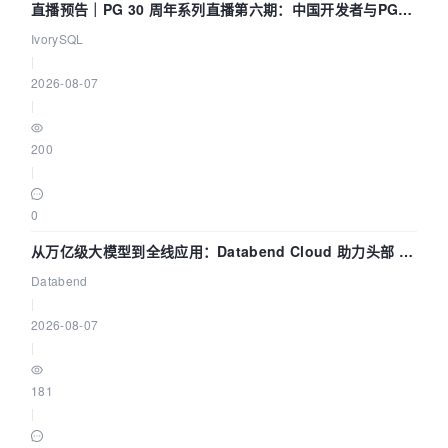
直播预告｜PG 30 周年系列直播第六期：中国开发者与PG内
核——我们改得动吗？我们贡献了什么？
IvorySQL
|
2026-08-07
|
200
|
0
从万亿级大模型到全线应用：Databend Cloud 助力头部 AI
企业构建全链路 Trace 数据管道
Databend
|
2026-08-07
|
181
|