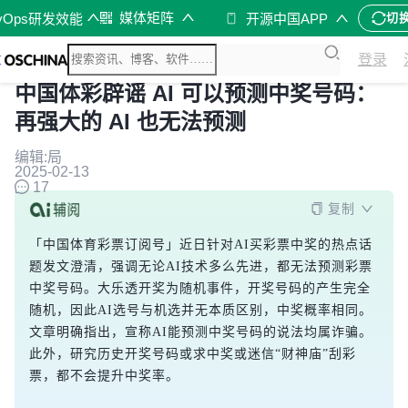
媒体矩阵
vOps研发效能
开源中国APP
切
登录
中国体彩辟谣 AI 可以预测中奖号码：
再强大的 AI 也无法预测
编辑:局
2025-02-13
17
复制
「中国体育彩票订阅号」近日针对AI买彩票中奖的热点话
题发文澄清，强调无论AI技术多么先进，都无法预测彩票
中奖号码。大乐透开奖为随机事件，开奖号码的产生完全
随机，因此AI选号与机选并无本质区别，中奖概率相同。
文章明确指出，宣称AI能预测中奖号码的说法均属诈骗。
此外，研究历史开奖号码或求中奖或迷信“财神庙”刮彩
票，都不会提升中奖率。