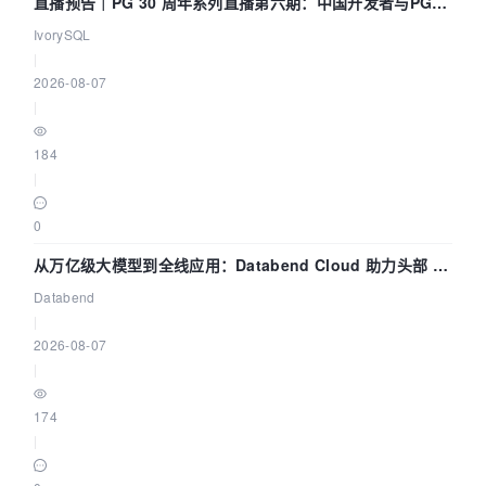
直播预告｜PG 30 周年系列直播第六期：中国开发者与PG内
核——我们改得动吗？我们贡献了什么？
IvorySQL
|
2026-08-07
|
184
|
0
从万亿级大模型到全线应用：Databend Cloud 助力头部 AI
企业构建全链路 Trace 数据管道
Databend
|
2026-08-07
|
174
|