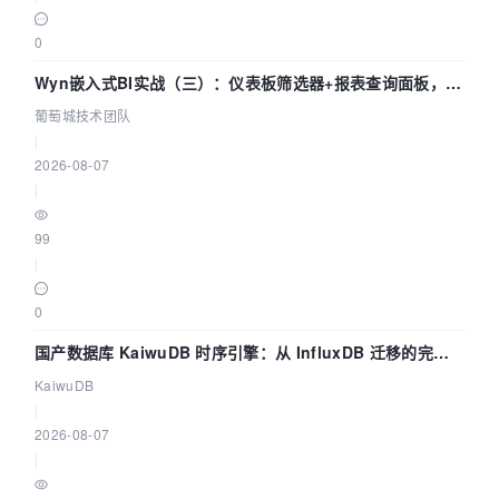
0
Wyn嵌入式BI实战（三）：仪表板筛选器+报表查询面板，参
数联动全闭环
葡萄城技术团队
|
2026-08-07
|
99
|
0
国产数据库 KaiwuDB 时序引擎：从 InfluxDB 迁移的完整
技术路径
KaiwuDB
|
2026-08-07
|