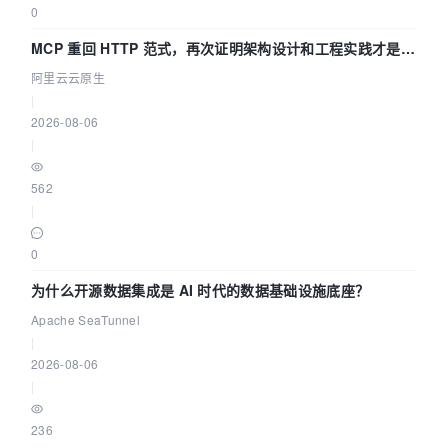
0
MCP 重回 HTTP 范式，再次证明架构设计和工程实践才是稀
缺资源
阿里云云原生
|
2026-08-06
|
562
|
0
为什么开源数据集成是 AI 时代的数据基础设施底座？
Apache SeaTunnel
|
2026-08-06
|
236