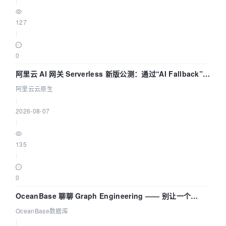
127
|
0
阿里云 AI 网关 Serverless 新版公测：通过“AI Fallback”与
拓扑可视化构建 AI 流量治理底座
阿里云云原生
|
2026-08-07
|
135
|
0
OceanBase 聊聊 Graph Engineering —— 别让一个
Agent 既当运动员又
OceanBase数据库
|