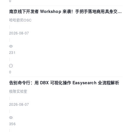
0
南京线下开发者 Workshop 来袭！手把手落地商用具身交互
智能 Agent 应用
哈哈欧尼OSC
|
2026-08-07
|
231
|
0
告别命令行：用 DBX 可视化操作 Easysearch 全流程解析
极限实验室
|
2026-08-07
|
356
|