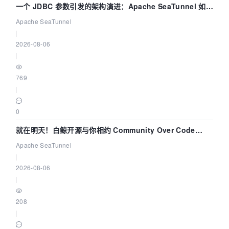
一个 JDBC 参数引发的架构演进：Apache SeaTunnel 如何
解决数据同步中的“定时 Flush”难题
Apache SeaTunnel
|
2026-08-06
|
769
|
0
就在明天！白鲸开源与你相约 Community Over Code
Asia 2026 主题演讲！
Apache SeaTunnel
|
2026-08-06
|
208
|