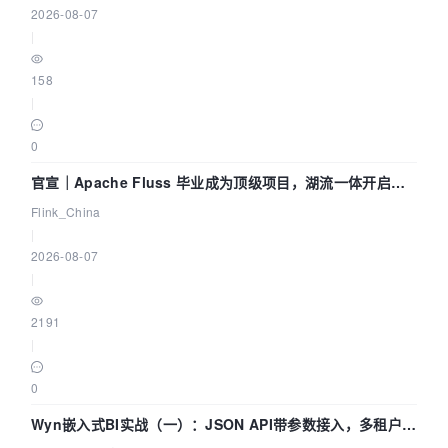
2026-08-07
|
158
|
0
官宣｜Apache Fluss 毕业成为顶级项目，湖流一体开启
Agentic Lake 全面实时化时代
Flink_China
|
2026-08-07
|
2191
|
0
Wyn嵌入式BI实战（一）：JSON API带参数接入，多租户数