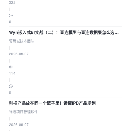
322
|
0
Wyn嵌入式BI实战（二）：直连模型与直连数据集怎么选，
参数为什么不生效？| 葡萄城技术团队
葡萄城技术团队
|
2026-08-07
|
114
|
0
别把产品放在同一个篮子里！读懂IPD产品规划
禅道项目管理软件
|
2026-08-07
|