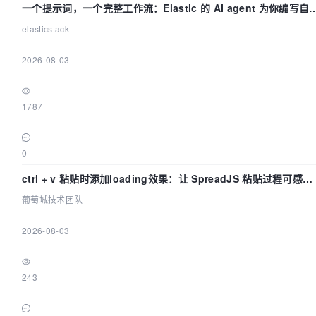
一个提示词，一个完整工作流：Elastic 的 AI agent 为你编写自
化流程
elasticstack
|
2026-08-03
|
1787
|
0
ctrl + v 粘贴时添加loading效果：让 SpreadJS 粘贴过程可感知 
葡萄城技术团队
葡萄城技术团队
|
2026-08-03
|
243
|