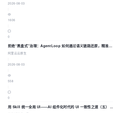
2026-08-03
|
1606
|
0
拒绝“黑盒式”治理：AgentLoop 如何通过语义链路还原，精准发
现 AI 调用中的敏感数据泄漏？
阿里云云原生
|
2026-08-03
|
558
|
0
用 Skill 统一全局 UI——AI 组件化时代的 UI 一致性之道（五） |