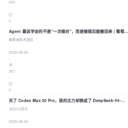
422
|
0
Agent 最该学会的不是“一次做对”，而是做错后能撤回来 | 葡萄
技术团队
葡萄城技术团队
|
2026-08-04
|
307
|
0
买了 Codex Max 20 Pro，我的主力却换成了 DeepSeek-V4-
Flash——因为它快得不可思议
JEECG官方
|
2026-08-04
|