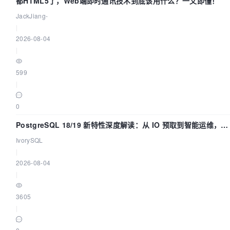
都HTML5了，Web端即时通讯技术到底该用什么？一文即懂！
JackJiang-
|
2026-08-04
|
599
|
0
PostgreSQL 18/19 新特性深度解读：从 IO 预取到智能运维，全
面提升数据库体验
IvorySQL
|
2026-08-04
|
3605
|