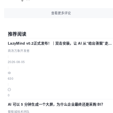
查看更多评论
推荐阅读
LazyMind v0.2正式发布！｜双击安装，让 AI 从“给出答案”走到
“完成交付”
商汤万象开发者
|
2026-08-05
|
630
|
0
AI 可以 5 分钟生成一个大屏，为什么企业最终还是采购 BI？
葡萄城技术团队