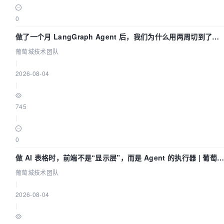
0
做了一个月 LangGraph Agent 后，我们为什么用两周切到了
Skill？ | 葡萄城技术团队
葡萄城技术团队
|
2026-08-04
|
745
|
0
做 AI 表格时，前端不是“显示层”，而是 Agent 的执行器 | 葡萄
技术团队
葡萄城技术团队
|
2026-08-04
|