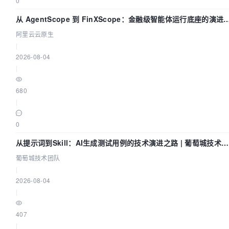
0
从 AgentScope 到 FinXScope：金融级智能体运行底座的演进
实践
阿里云云原生
|
2026-08-04
|
680
|
0
从提示词到Skill：AI生成测试用例的技术演进之路 | 葡萄城技术团
队
葡萄城技术团队
|
2026-08-04
|
407
|