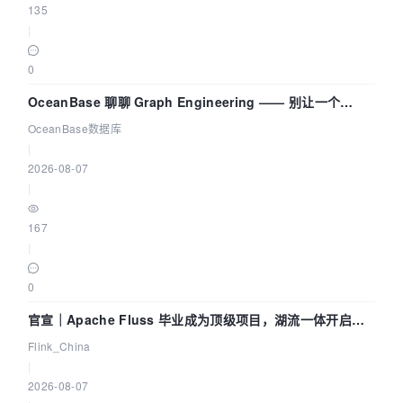
135
|
0
OceanBase 聊聊 Graph Engineering —— 别让一个
Agent 既当运动员又
OceanBase数据库
|
2026-08-07
|
167
|
0
官宣｜Apache Fluss 毕业成为顶级项目，湖流一体开启
Agentic Lake 全面实时化时代
Flink_China
|
2026-08-07