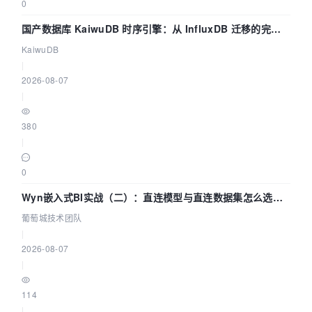
0
国产数据库 KaiwuDB 时序引擎：从 InfluxDB 迁移的完整
技术路径
KaiwuDB
|
2026-08-07
|
380
|
0
Wyn嵌入式BI实战（二）：直连模型与直连数据集怎么选，
参数为什么不生效？| 葡萄城技术团队
葡萄城技术团队
|
2026-08-07
|
114
|