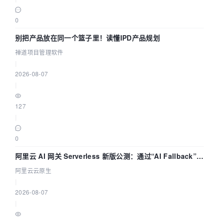
0
别把产品放在同一个篮子里！读懂IPD产品规划
禅道项目管理软件
|
2026-08-07
|
127
|
0
阿里云 AI 网关 Serverless 新版公测：通过“AI Fallback”与
拓扑可视化构建 AI 流量治理底座
阿里云云原生
|
2026-08-07
|