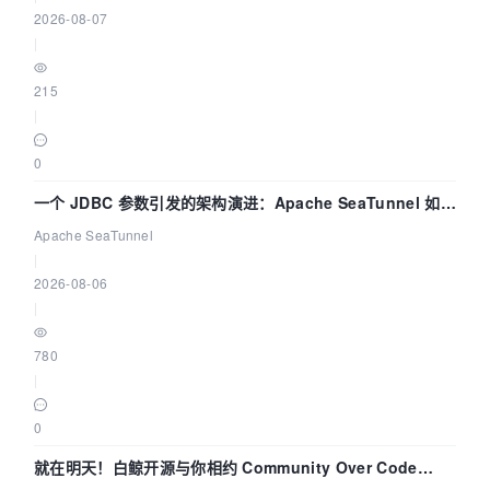
2026-08-07
|
215
|
0
一个 JDBC 参数引发的架构演进：Apache SeaTunnel 如何
解决数据同步中的“定时 Flush”难题
Apache SeaTunnel
|
2026-08-06
|
780
|
0
就在明天！白鲸开源与你相约 Community Over Code