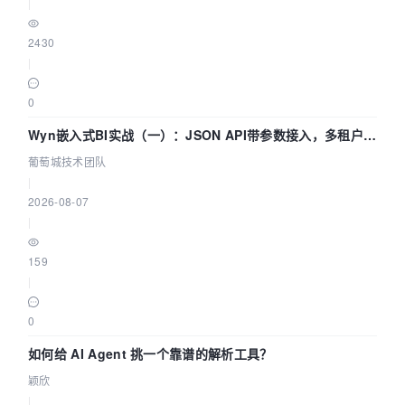
|
2430
|
0
Wyn嵌入式BI实战（一）：JSON API带参数接入，多租户数
据源配置指南 | 葡萄城技术团队
葡萄城技术团队
|
2026-08-07
|
159
|
0
如何给 AI Agent 挑一个靠谱的解析工具？
颖欣
|