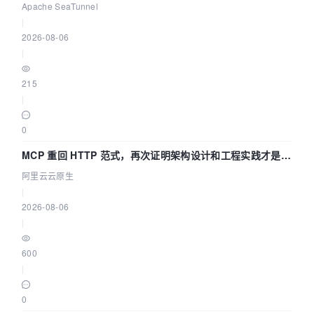
Asia 2026 主题演讲！
Apache SeaTunnel
|
2026-08-06
|
215
|
0
MCP 重回 HTTP 范式，再次证明架构设计和工程实践才是稀
缺资源
阿里云云原生
|
2026-08-06
|
600
|
0