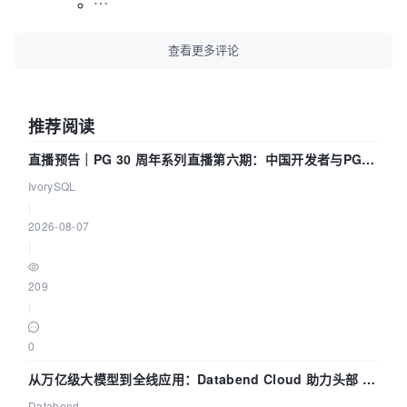
查看更多评论
推荐阅读
直播预告｜PG 30 周年系列直播第六期：中国开发者与PG内
核——我们改得动吗？我们贡献了什么？
IvorySQL
|
2026-08-07
|
209
|
0
从万亿级大模型到全线应用：Databend Cloud 助力头部 AI
企业构建全链路 Trace 数据管道
Databend