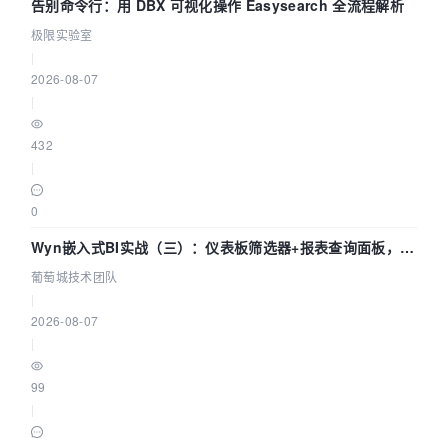
告别命令行：用 DBX 可视化操作 Easysearch 全流程解析
极限实验室
|
2026-08-07
|
432
|
0
Wyn嵌入式BI实战（三）：仪表板筛选器+报表查询面板，参
数联动全闭环
葡萄城技术团队
|
2026-08-07
|
99
|