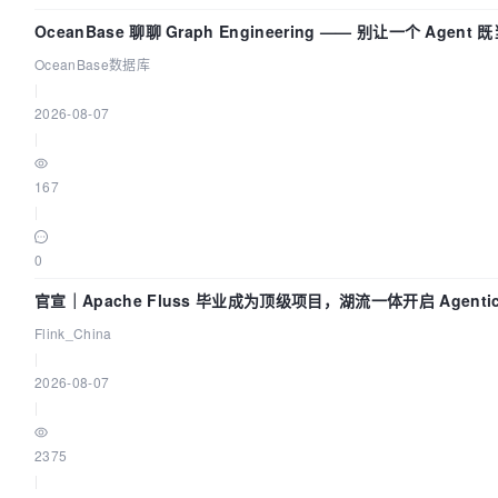
OceanBase 聊聊 Graph Engineering —— 别让一个 Agent 
动员又
OceanBase数据库
|
2026-08-07
|
167
|
0
官宣｜Apache Fluss 毕业成为顶级项目，湖流一体开启 Agenti
Lake 全面实时化时代
Flink_China
|
2026-08-07
|
2375
|