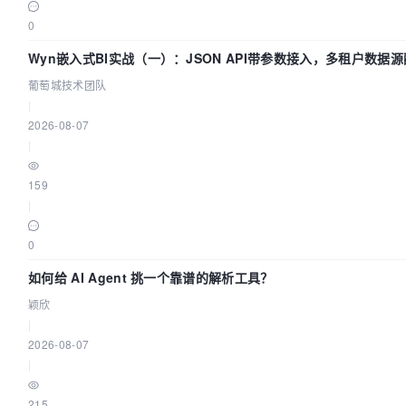
0
Wyn嵌入式BI实战（一）：JSON API带参数接入，多租户数据
指南 | 葡萄城技术团队
葡萄城技术团队
|
2026-08-07
|
159
|
0
如何给 AI Agent 挑一个靠谱的解析工具？
颖欣
|
2026-08-07
|
215