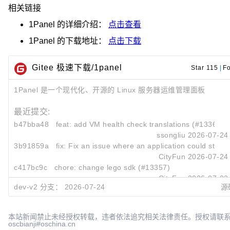
相关链接
1Panel
的详细介绍：
点击查看
1Panel
的下载地址：
点击下载
Gitee 极速下载/1panel
Star 115
|
Fo
1Panel 是一个现代化、开源的 Linux 服务器运维管理面板
最近提交:
b47bba48
feat: add VM health check translations (#13361)
ssongliu
2026-07-24
3b91859a
fix: Fix an issue where an application could still be
CityFun
2026-07-24
c417bc9c
chore: change lego sdk (#13357)
CityFun
2026-07-23
dev-v2 分支：
2026-07-24
源
本站新闻禁止未经授权转载，违者依法追究相关法律责任。授权请联
oscbianji#oschina.cn