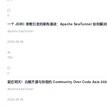
|
0
一个 JDBC 参数引发的架构演进：Apache SeaTunnel 如何解
同步中的“定时 Flush”难题
Apache SeaTunnel
|
2026-08-06
|
780
|
0
就在明天！白鲸开源与你相约 Community Over Code Asia 202
题演讲！
Apache SeaTunnel
|
2026-08-06
|