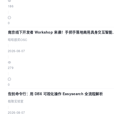
186
|
0
南京线下开发者 Workshop 来袭！手把手落地商用具身交互智能
Agent 应用
哈哈欧尼OSC
|
2026-08-07
|
279
|
0
告别命令行：用 DBX 可视化操作 Easysearch 全流程解析
极限实验室
|
2026-08-07