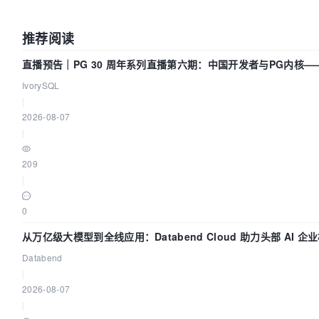
推荐阅读
直播预告｜PG 30 周年系列直播第六期：中国开发者与PG内核—
们改得动吗？我们贡献了什么？
IvorySQL
|
2026-08-07
|
209
|
0
从万亿级大模型到全线应用：Databend Cloud 助力头部 AI 企
全链路 Trace 数据管道
Databend
|
2026-08-07
|