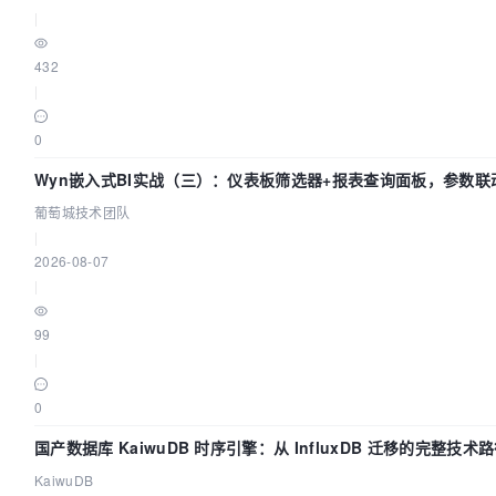
|
432
|
0
Wyn嵌入式BI实战（三）：仪表板筛选器+报表查询面板，参数联
闭环
葡萄城技术团队
|
2026-08-07
|
99
|
0
国产数据库 KaiwuDB 时序引擎：从 InfluxDB 迁移的完整技术
KaiwuDB