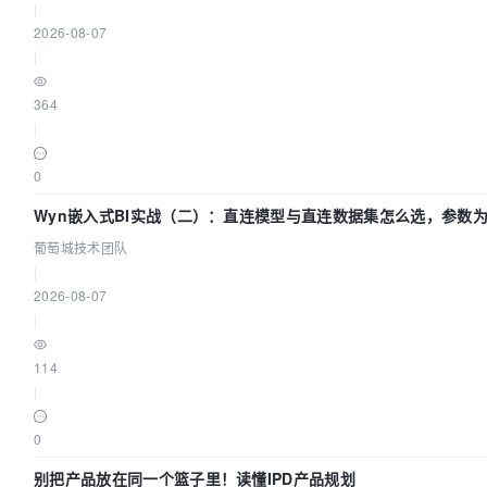
|
2026-08-07
|
364
|
0
Wyn嵌入式BI实战（二）：直连模型与直连数据集怎么选，参数
不生效？| 葡萄城技术团队
葡萄城技术团队
|
2026-08-07
|
114
|
0
别把产品放在同一个篮子里！读懂IPD产品规划