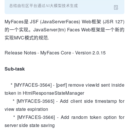
总结由社区平台通过AI大模型技术生成
MyFaces是 JSF (JavaServerFaces) Web框架 (JSR 127)
的一个实现。JavaServer(tm) Faces Web框架是一个新的
实现MVC模式的规范.
Release Notes - MyFaces Core - Version 2.0.15
Sub-task
* [MYFACES-3564] - [perf] remove viewId sent inside
token in HtmlResponseStateManager
* [MYFACES-3565] - Add client side timestamp for
view state expiration
* [MYFACES-3566] - Add random token option for
server side state saving