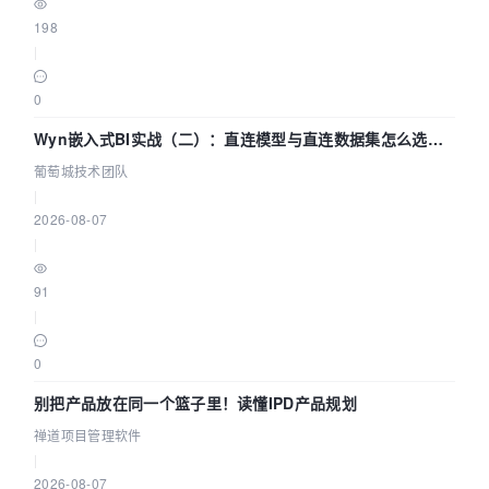
198
|
0
Wyn嵌入式BI实战（二）：直连模型与直连数据集怎么选，
参数为什么不生效？| 葡萄城技术团队
葡萄城技术团队
|
2026-08-07
|
91
|
0
别把产品放在同一个篮子里！读懂IPD产品规划
禅道项目管理软件
|
2026-08-07