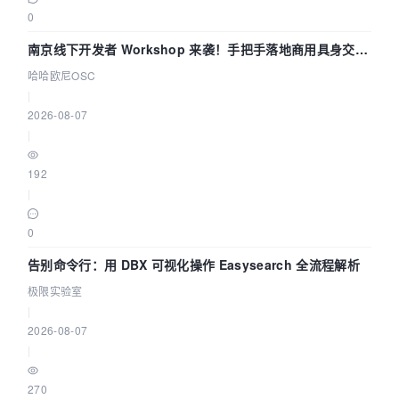
0
南京线下开发者 Workshop 来袭！手把手落地商用具身交互
智能 Agent 应用
哈哈欧尼OSC
|
2026-08-07
|
192
|
0
告别命令行：用 DBX 可视化操作 Easysearch 全流程解析
极限实验室
|
2026-08-07
|
270