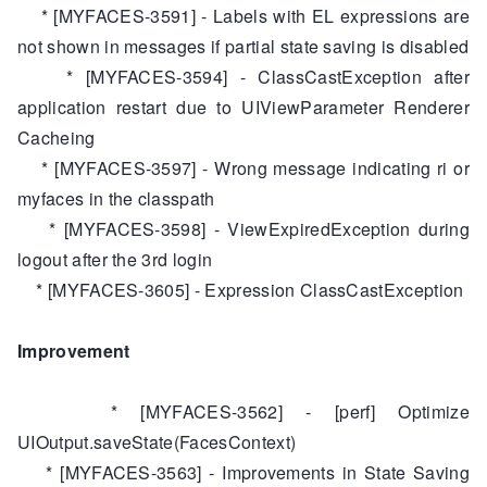
* [MYFACES-3591] - Labels with EL expressions are
not shown in messages if partial state saving is disabled
* [MYFACES-3594] - ClassCastException after
application restart due to UIViewParameter Renderer
Cacheing
* [MYFACES-3597] - Wrong message indicating ri or
myfaces in the classpath
* [MYFACES-3598] - ViewExpiredException during
logout after the 3rd login
* [MYFACES-3605] - Expression ClassCastException
Improvement
* [MYFACES-3562] - [perf] Optimize
UIOutput.saveState(FacesContext)
* [MYFACES-3563] - Improvements in State Saving