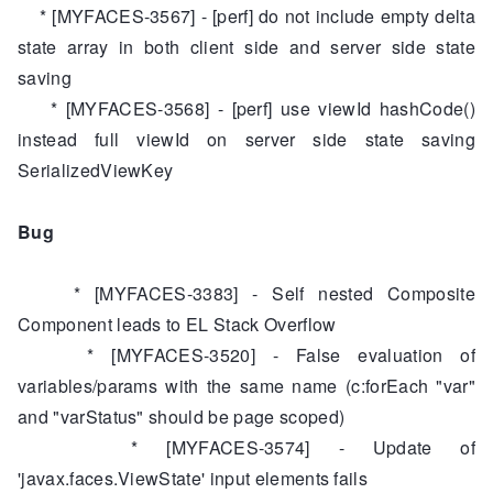
* [MYFACES-3567] - [perf] do not include empty delta
state array in both client side and server side state
saving
* [MYFACES-3568] - [perf] use viewId hashCode()
instead full viewId on server side state saving
SerializedViewKey
Bug
* [MYFACES-3383] - Self nested Composite
Component leads to EL Stack Overflow
* [MYFACES-3520] - False evaluation of
variables/params with the same name (c:forEach "var"
and "varStatus" should be page scoped)
* [MYFACES-3574] - Update of
'javax.faces.ViewState' input elements fails