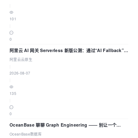
|
101
|
0
阿里云 AI 网关 Serverless 新版公测：通过“AI Fallback”与
拓扑可视化构建 AI 流量治理底座
阿里云云原生
|
2026-08-07
|
135
|
0
OceanBase 聊聊 Graph Engineering —— 别让一个
Agent 既当运动员又
OceanBase数据库