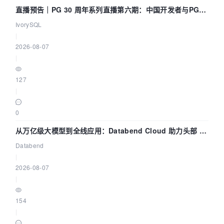
直播预告｜PG 30 周年系列直播第六期：中国开发者与PG内
核——我们改得动吗？我们贡献了什么？
IvorySQL
|
2026-08-07
|
127
|
0
从万亿级大模型到全线应用：Databend Cloud 助力头部 AI
企业构建全链路 Trace 数据管道
Databend
|
2026-08-07
|
154
|