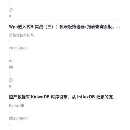
|
0
Wyn嵌入式BI实战（三）：仪表板筛选器+报表查询面板，参
数联动全闭环
葡萄城技术团队
|
2026-08-07
|
88
|
0
国产数据库 KaiwuDB 时序引擎：从 InfluxDB 迁移的完整
技术路径
KaiwuDB
|
2026-08-07
|