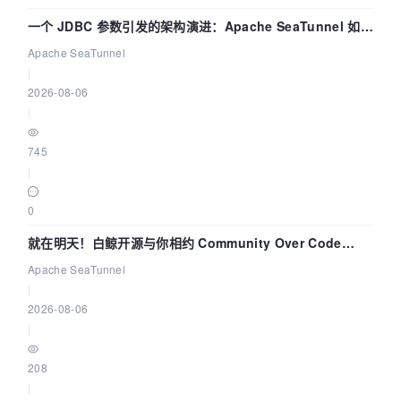
一个 JDBC 参数引发的架构演进：Apache SeaTunnel 如何
解决数据同步中的“定时 Flush”难题
Apache SeaTunnel
|
2026-08-06
|
745
|
0
就在明天！白鲸开源与你相约 Community Over Code
Asia 2026 主题演讲！
Apache SeaTunnel
|
2026-08-06
|
208
|