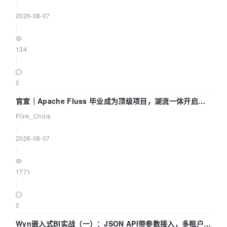
|
2026-08-07
|
134
|
0
官宣｜Apache Fluss 毕业成为顶级项目，湖流一体开启
Agentic Lake 全面实时化时代
Flink_China
|
2026-08-07
|
1771
|
0
Wyn嵌入式BI实战（一）：JSON API带参数接入，多租户数