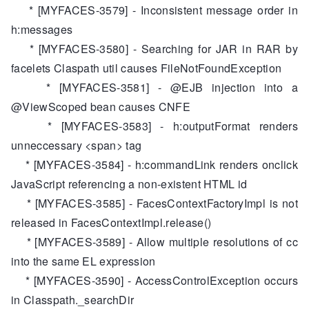
* [MYFACES-3579] - Inconsistent message order in
h:messages
* [MYFACES-3580] - Searching for JAR in RAR by
facelets Claspath util causes FileNotFoundException
* [MYFACES-3581] - @EJB injection into a
@ViewScoped bean causes CNFE
* [MYFACES-3583] - h:outputFormat renders
unneccessary <span> tag
* [MYFACES-3584] - h:commandLink renders onclick
JavaScript referencing a non-existent HTML id
* [MYFACES-3585] - FacesContextFactoryImpl is not
released in FacesContextImpl.release()
* [MYFACES-3589] - Allow multiple resolutions of cc
into the same EL expression
* [MYFACES-3590] - AccessControlException occurs
in Classpath._searchDir