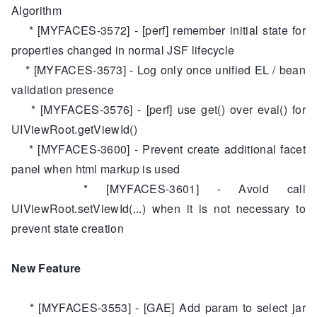
Algorithm
* [MYFACES-3572] - [perf] remember initial state for
properties changed in normal JSF lifecycle
* [MYFACES-3573] - Log only once unified EL / bean
validation presence
* [MYFACES-3576] - [perf] use get() over eval() for
UIViewRoot.getViewId()
* [MYFACES-3600] - Prevent create additional facet
panel when html markup is used
* [MYFACES-3601] - Avoid call
UIViewRoot.setViewId(...) when it is not necessary to
prevent state creation
New Feature
* [MYFACES-3553] - [GAE] Add param to select jar