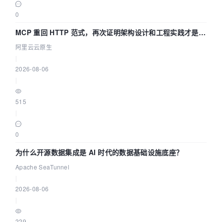
0
MCP 重回 HTTP 范式，再次证明架构设计和工程实践才是稀
缺资源
阿里云云原生
|
2026-08-06
|
515
|
0
为什么开源数据集成是 AI 时代的数据基础设施底座？
Apache SeaTunnel
|
2026-08-06
|
229