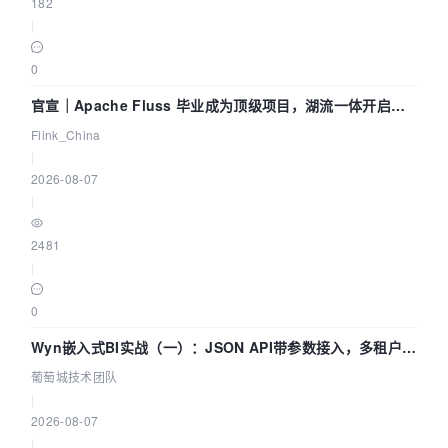
182
|
0
官宣｜Apache Fluss 毕业成为顶级项目，湖流一体开启
Agentic Lake 全面实时化时代
Flink_China
|
2026-08-07
|
2481
|
0
Wyn嵌入式BI实战（一）：JSON API带参数接入，多租户数
据源配置指南 | 葡萄城技术团队
葡萄城技术团队
|
2026-08-07
|