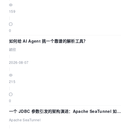
159
|
0
如何给 AI Agent 挑一个靠谱的解析工具？
颖欣
|
2026-08-07
|
215
|
0
一个 JDBC 参数引发的架构演进：Apache SeaTunnel 如何
解决数据同步中的“定时 Flush”难题
Apache SeaTunnel
|