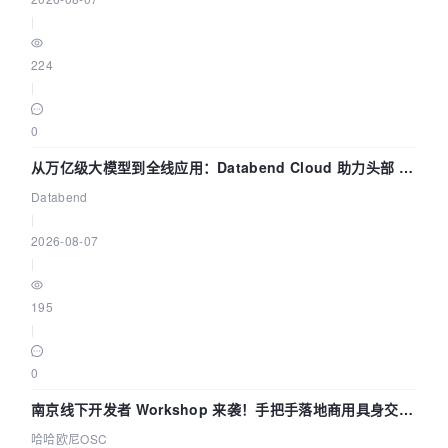
|
224
|
0
从万亿级大模型到全线应用：Databend Cloud 助力头部 AI
企业构建全链路 Trace 数据管道
Databend
|
2026-08-07
|
195
|
0
南京线下开发者 Workshop 来袭！手把手落地商用具身交互
智能 Agent 应用
哈哈欧尼OSC