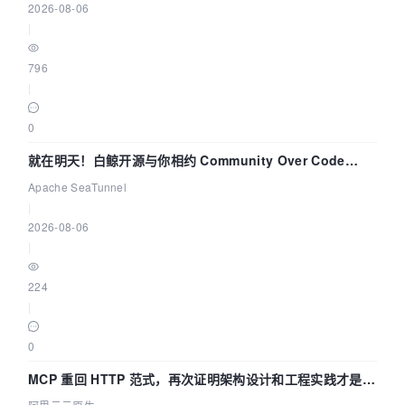
2026-08-06
|
796
|
0
就在明天！白鲸开源与你相约 Community Over Code
Asia 2026 主题演讲！
Apache SeaTunnel
|
2026-08-06
|
224
|
0
MCP 重回 HTTP 范式，再次证明架构设计和工程实践才是稀
缺资源