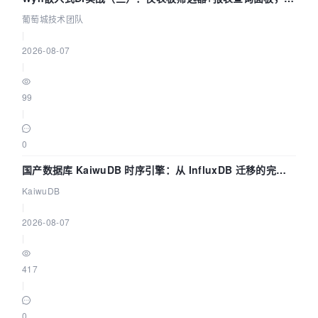
数联动全闭环
葡萄城技术团队
|
2026-08-07
|
99
|
0
国产数据库 KaiwuDB 时序引擎：从 InfluxDB 迁移的完整
技术路径
KaiwuDB
|
2026-08-07
|
417
|
0