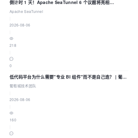
倒计时 1 天！Apache SeaTunnel 6 个议题将亮相
Community Over Code Asia 2026
Apache SeaTunnel
|
2026-08-06
|
218
|
0
低代码平台为什么需要"专业 BI 组件"而不是自己造？ | 葡萄
城技术团队
葡萄城技术团队
|
2026-08-06
|
160
|