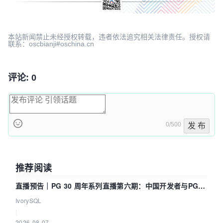
本站新闻禁止未经授权转载，违者依法追究相关法律责任。授权请
联系：oscbianji#oschina.cn
评论: 0
0/500
发 布
推荐阅读
直播预告｜PG 30 周年系列直播第六期：中国开发者与PG内
核——我们改得动吗？我们贡献了什么？
IvorySQL
|
2026-08-07