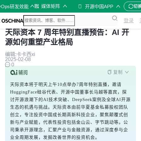
媒体矩阵
vOps研发效能
开源中国APP
切
登录
天际资本 7 周年特别直播预告：AI 开
源如何重塑产业格局
编辑:卡卡西xi
2025-02-08
0
复制
天际资本将于明天上午10点举办7周年特别直播，邀请
HuggingFace硅谷代表、开源中国董事长马越等嘉宾，探
讨开源浪潮下的AI技术突破、DeepSeek案例及全球AI开源
生态的机遇与挑战。天际资本由前华夏基金私募股权团队
创立，专注投资中国成长期高新科技企业，聚焦颠覆式创
新与产业赋能，代表性投资包括金山云、字节跳动等。公
司秉承开源理念，汇聚产业与金融资源，通过深度参与企
业全周期发展，发掘改善世界的投资机会。