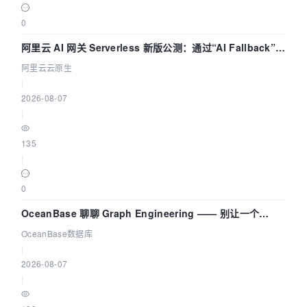
0
阿里云 AI 网关 Serverless 新版公测：通过“AI Fallback”与
拓扑可视化构建 AI 流量治理底座
阿里云云原生
|
2026-08-07
|
135
|
0
OceanBase 聊聊 Graph Engineering —— 别让一个
Agent 既当运动员又
OceanBase数据库
|
2026-08-07
|