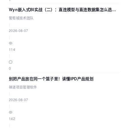
Wyn嵌入式BI实战（二）：直连模型与直连数据集怎么选，
参数为什么不生效？| 葡萄城技术团队
葡萄城技术团队
|
2026-08-07
|
114
|
0
别把产品放在同一个篮子里！读懂IPD产品规划
禅道项目管理软件
|
2026-08-07
|
142
|