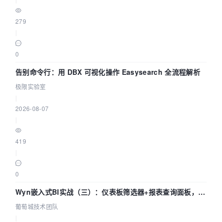
279
|
0
告别命令行：用 DBX 可视化操作 Easysearch 全流程解析
极限实验室
|
2026-08-07
|
419
|
0
Wyn嵌入式BI实战（三）：仪表板筛选器+报表查询面板，参
数联动全闭环
葡萄城技术团队
|