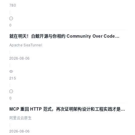
780
|
0
就在明天！白鲸开源与你相约 Community Over Code
Asia 2026 主题演讲！
Apache SeaTunnel
|
2026-08-06
|
215
|
0
MCP 重回 HTTP 范式，再次证明架构设计和工程实践才是稀
缺资源
阿里云云原生
|
2026-08-06