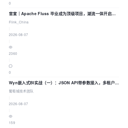
0
官宣｜Apache Fluss 毕业成为顶级项目，湖流一体开启
Agentic Lake 全面实时化时代
Flink_China
|
2026-08-07
|
2360
|
0
Wyn嵌入式BI实战（一）：JSON API带参数接入，多租户数
据源配置指南 | 葡萄城技术团队
葡萄城技术团队
|
2026-08-07
|
159