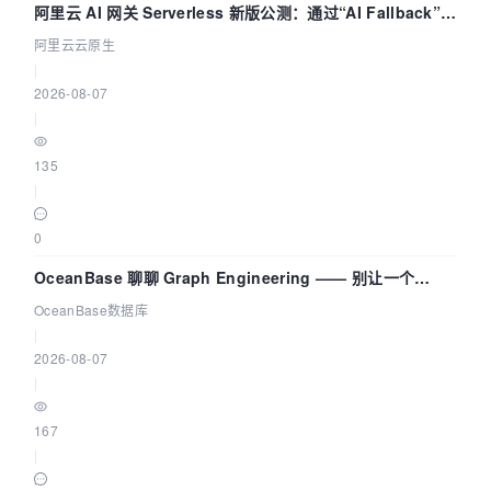
阿里云 AI 网关 Serverless 新版公测：通过“AI Fallback”与
拓扑可视化构建 AI 流量治理底座
阿里云云原生
|
2026-08-07
|
135
|
0
OceanBase 聊聊 Graph Engineering —— 别让一个
Agent 既当运动员又
OceanBase数据库
|
2026-08-07
|
167
|