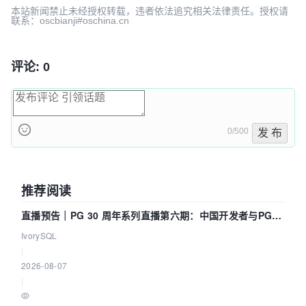
本站新闻禁止未经授权转载，违者依法追究相关法律责任。授权请
联系：oscbianji#oschina.cn
评论: 0
0/500
发 布
推荐阅读
直播预告｜PG 30 周年系列直播第六期：中国开发者与PG内
核——我们改得动吗？我们贡献了什么？
IvorySQL
|
2026-08-07
|