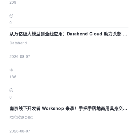
209
|
0
从万亿级大模型到全线应用：Databend Cloud 助力头部 AI
企业构建全链路 Trace 数据管道
Databend
|
2026-08-07
|
186
|
0
南京线下开发者 Workshop 来袭！手把手落地商用具身交互
智能 Agent 应用
哈哈欧尼OSC
|
2026-08-07
|