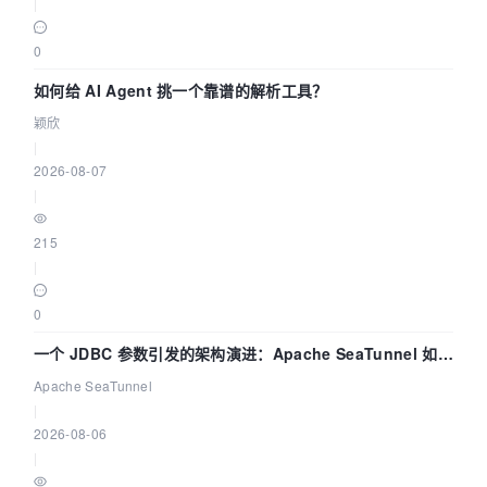
|
0
如何给 AI Agent 挑一个靠谱的解析工具？
颖欣
|
2026-08-07
|
215
|
0
一个 JDBC 参数引发的架构演进：Apache SeaTunnel 如何
解决数据同步中的“定时 Flush”难题
Apache SeaTunnel
|
2026-08-06
|