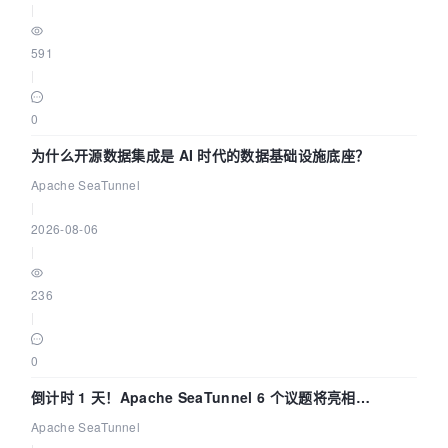
|
591
|
0
为什么开源数据集成是 AI 时代的数据基础设施底座？
Apache SeaTunnel
|
2026-08-06
|
236
|
0
倒计时 1 天！Apache SeaTunnel 6 个议题将亮相
Community Over Code Asia 2026
Apache SeaTunnel