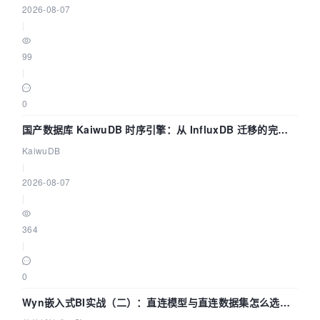
2026-08-07
|
99
|
0
国产数据库 KaiwuDB 时序引擎：从 InfluxDB 迁移的完整
技术路径
KaiwuDB
|
2026-08-07
|
364
|
0
Wyn嵌入式BI实战（二）：直连模型与直连数据集怎么选，