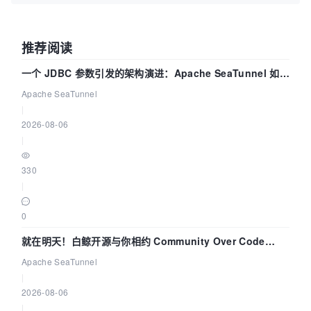
推荐阅读
一个 JDBC 参数引发的架构演进：Apache SeaTunnel 如何
解决数据同步中的“定时 Flush”难题
Apache SeaTunnel
|
2026-08-06
|
330
|
0
就在明天！白鲸开源与你相约 Community Over Code
Asia 2026 主题演讲！
Apache SeaTunnel
|
2026-08-06
|