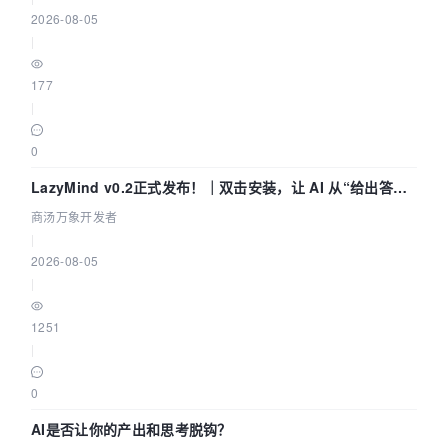
2026-08-05
|
177
|
0
LazyMind v0.2正式发布！｜双击安装，让 AI 从“给出答案”
走到“完成交付”
商汤万象开发者
|
2026-08-05
|
1251
|
0
AI是否让你的产出和思考脱钩？