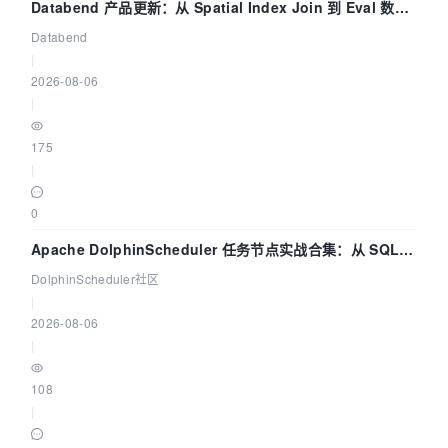
Databend 产品更新：从 Spatial Index Join 到 Eval 数据
管道
Databend
|
2026-08-06
|
175
|
0
Apache DolphinScheduler 任务节点实战合集：从 SQL、
DataX 到 Spark、Flink 一次配置全打通
DolphinScheduler社区
|
2026-08-06
|
108
|