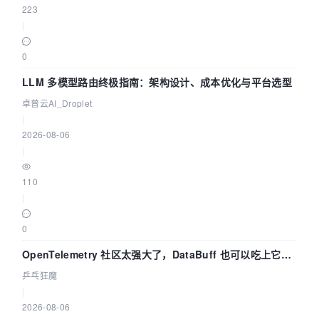
223
|
0
LLM 多模型路由终极指南：架构设计、成本优化与平台选型
卓普云AI_Droplet
|
2026-08-06
|
110
|
0
OpenTelemetry 社区太强大了，DataBuff 也可以吃上它的
eBPF 链路了
乒乓狂魔
|
2026-08-06