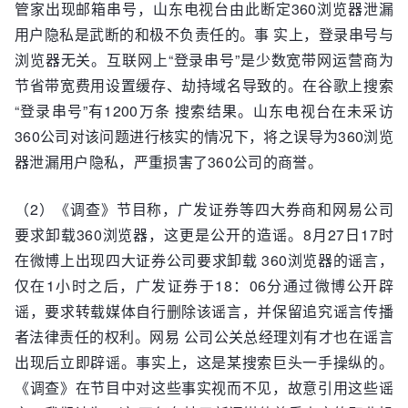
管家出现邮箱串号，山东电视台由此断定360浏览器泄漏
用户隐私是武断的和极不负责任的。事 实上，登录串号与
浏览器无关。互联网上“登录串号”是少数宽带网运营商为
节省带宽费用设置缓存、劫持域名导致的。在谷歌上搜索
“登录串号”有1200万条 搜索结果。山东电视台在未采访
360公司对该问题进行核实的情况下，将之误导为360浏览
器泄漏用户隐私，严重损害了360公司的商誉。
（2）《调查》节目称，广发证券等四大券商和网易公司
要求卸载360浏览器，这更是公开的造谣。8月27日17时
在微博上出现四大证券公司要求卸载 360浏览器的谣言，
仅在1小时之后，广发证券于18：06分通过微博公开辟
谣，要求转载媒体自行删除该谣言，并保留追究谣言传播
者法律责任的权利。网易 公司公关总经理刘有才也在谣言
出现后立即辟谣。事实上，这是某搜索巨头一手操纵的。
《调查》在节目中对这些事实视而不见，故意引用这些谣