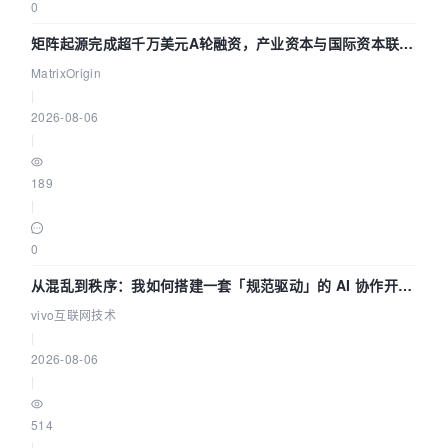
0
矩阵起源完成超千万美元A轮融资，产业资本与国际资本联手
押注企业级AI基础设施赛道
MatrixOrigin
|
2026-08-06
|
189
|
0
从混乱到秩序：我如何搭建一套「规范驱动」的 AI 协作开发
体系
vivo互联网技术
|
2026-08-06
|
514
|