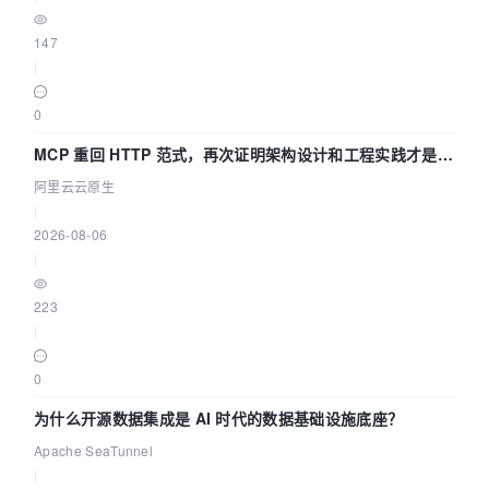
147
|
0
MCP 重回 HTTP 范式，再次证明架构设计和工程实践才是稀
缺资源
阿里云云原生
|
2026-08-06
|
223
|
0
为什么开源数据集成是 AI 时代的数据基础设施底座？
Apache SeaTunnel
|