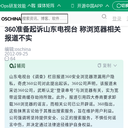
媒体矩阵
vOps研发效能
开源中国APP
切
登录
360准备起诉山东电视台 称浏览器相关
报道不实
编辑:oschina
2012-09-25
64
复制
山东电视台《调查》栏目报道360安全浏览器泄漏用户隐
私，奇虎360公司对此提出起诉。360公司声明，该报道未
采访360公司，武断认定“登录串号”与浏览器有关，实为宽
带运营商缓存劫持所致。此外，报道引用四大券商要求卸
载360浏览器的谣言，而相关公司已公开辟谣。360指出，
这些抹黑言论始于其推出搜索服务，旨在维护用户利益。
公司强调将坚持提供安全、公正的搜索服务，不惧任何谣
言中伤，并决定通过法律途径维护自身权益。