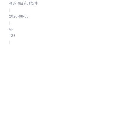
禅道项目管理软件
|
2026-08-05
|
128
|
0
解决研发需求乱象，华为落地经验全公开！
禅道项目管理软件
|
2026-08-05
|
145
|
0