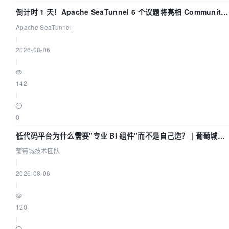
倒计时 1 天！Apache SeaTunnel 6 个议题将亮相 Community
Over Code Asia 2026
Apache SeaTunnel
|
2026-08-06
|
142
|
0
低代码平台为什么需要"专业 BI 组件"而不是自己造？ | 葡萄城技
术团队
葡萄城技术团队
|
2026-08-06
|
120
|