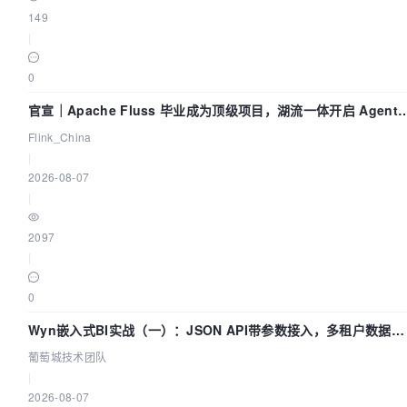
149
|
0
官宣｜Apache Fluss 毕业成为顶级项目，湖流一体开启 Agenti
Lake 全面实时化时代
Flink_China
|
2026-08-07
|
2097
|
0
Wyn嵌入式BI实战（一）：JSON API带参数接入，多租户数据源
配置指南 | 葡萄城技术团队
葡萄城技术团队
|
2026-08-07