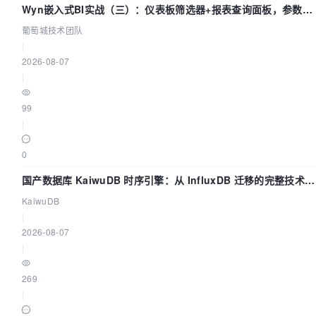
Wyn嵌入式BI实战（三）：仪表板筛选器+报表查询面板，参数联
动全闭环
葡萄城技术团队
|
2026-08-07
|
99
|
0
国产数据库 KaiwuDB 时序引擎：从 InfluxDB 迁移的完整技术路
径
KaiwuDB
|
2026-08-07
|
269
|