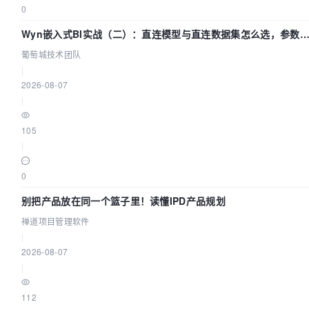
0
Wyn嵌入式BI实战（二）：直连模型与直连数据集怎么选，参数
什么不生效？| 葡萄城技术团队
葡萄城技术团队
|
2026-08-07
|
105
|
0
别把产品放在同一个篮子里！读懂IPD产品规划
禅道项目管理软件
|
2026-08-07
|
112