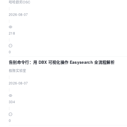
Agent 应用
哈哈欧尼OSC
|
2026-08-07
|
218
|
0
告别命令行：用 DBX 可视化操作 Easysearch 全流程解析
极限实验室
|
2026-08-07
|
334
|
0