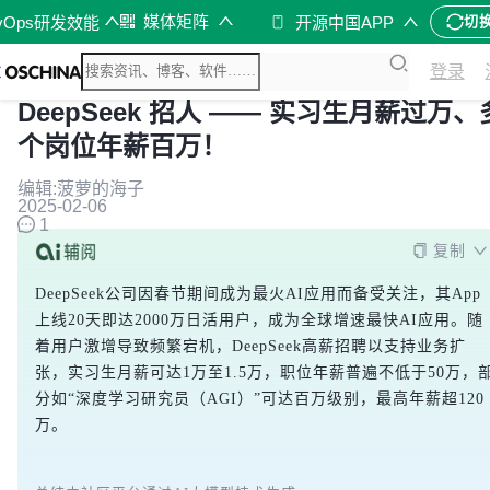
媒体矩阵
vOps研发效能
开源中国APP
切
登录
DeepSeek 招人 —— 实习生月薪过万、
个岗位年薪百万！
编辑:菠萝的海子
2025-02-06
1
复制
DeepSeek公司因春节期间成为最火AI应用而备受关注，其App
上线20天即达2000万日活用户，成为全球增速最快AI应用。随
着用户激增导致频繁宕机，DeepSeek高薪招聘以支持业务扩
张，实习生月薪可达1万至1.5万，职位年薪普遍不低于50万，
分如“深度学习研究员（AGI）”可达百万级别，最高年薪超120
万。