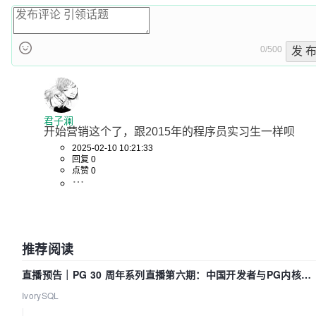
0/500
发 
君子澜
开始营销这个了，跟2015年的程序员实习生一样呗
2025-02-10 10:21:33
回复 0
点赞 0
推荐阅读
直播预告｜PG 30 周年系列直播第六期：中国开发者与PG内核
——我们改得动吗？我们贡献了什么？
IvorySQL
|