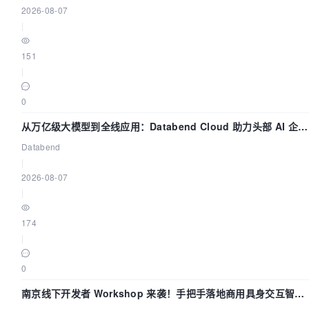
2026-08-07
|
151
|
0
从万亿级大模型到全线应用：Databend Cloud 助力头部 AI 企业
构建全链路 Trace 数据管道
Databend
|
2026-08-07
|
174
|
0
南京线下开发者 Workshop 来袭！手把手落地商用具身交互智能