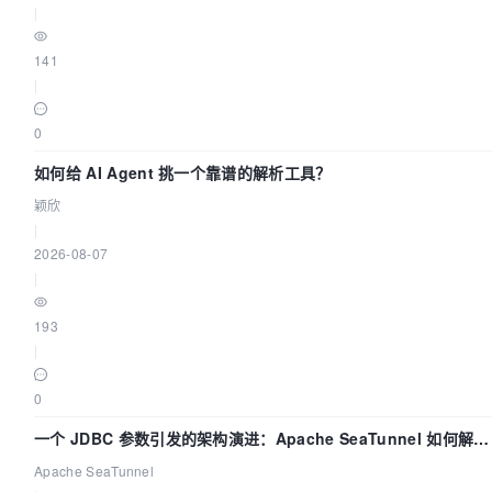
|
141
|
0
如何给 AI Agent 挑一个靠谱的解析工具？
颖欣
|
2026-08-07
|
193
|
0
一个 JDBC 参数引发的架构演进：Apache SeaTunnel 如何解决
数据同步中的“定时 Flush”难题
Apache SeaTunnel