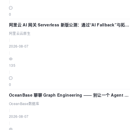
|
0
阿里云 AI 网关 Serverless 新版公测：通过“AI Fallback”与拓扑
可视化构建 AI 流量治理底座
阿里云云原生
|
2026-08-07
|
135
|
0
OceanBase 聊聊 Graph Engineering —— 别让一个 Agent 既
当运动员又
OceanBase数据库
|
2026-08-07
|