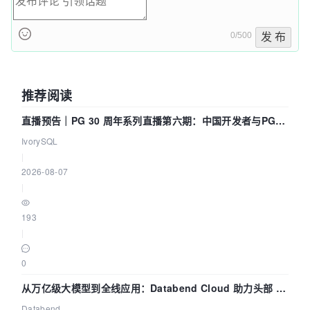
0/500
发 布
推荐阅读
直播预告｜PG 30 周年系列直播第六期：中国开发者与PG内
核——我们改得动吗？我们贡献了什么？
IvorySQL
|
2026-08-07
|
193
|
0
从万亿级大模型到全线应用：Databend Cloud 助力头部 AI
企业构建全链路 Trace 数据管道
Databend