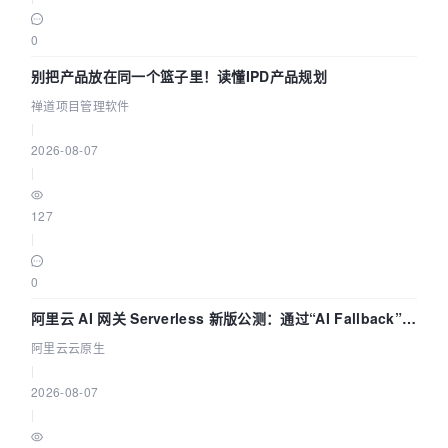
0
别把产品放在同一个篮子里！读懂IPD产品规划
禅道项目管理软件
|
2026-08-07
|
127
|
0
阿里云 AI 网关 Serverless 新版公测：通过“AI Fallback”与
拓扑可视化构建 AI 流量治理底座
阿里云云原生
|
2026-08-07
|