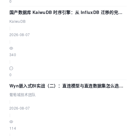
0
国产数据库 KaiwuDB 时序引擎：从 InfluxDB 迁移的完整
技术路径
KaiwuDB
|
2026-08-07
|
340
|
0
Wyn嵌入式BI实战（二）：直连模型与直连数据集怎么选，
参数为什么不生效？| 葡萄城技术团队
葡萄城技术团队
|
2026-08-07
|
114
|