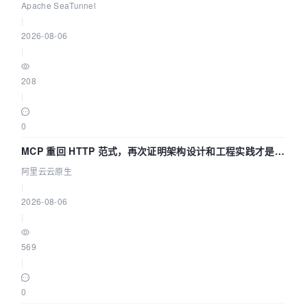
Asia 2026 主题演讲！
Apache SeaTunnel
|
2026-08-06
|
208
|
0
MCP 重回 HTTP 范式，再次证明架构设计和工程实践才是稀
缺资源
阿里云云原生
|
2026-08-06
|
569
|
0