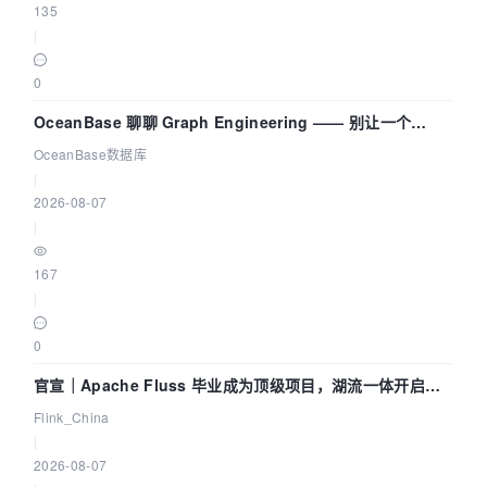
135
|
0
OceanBase 聊聊 Graph Engineering —— 别让一个
Agent 既当运动员又
OceanBase数据库
|
2026-08-07
|
167
|
0
官宣｜Apache Fluss 毕业成为顶级项目，湖流一体开启
Agentic Lake 全面实时化时代
Flink_China
|
2026-08-07