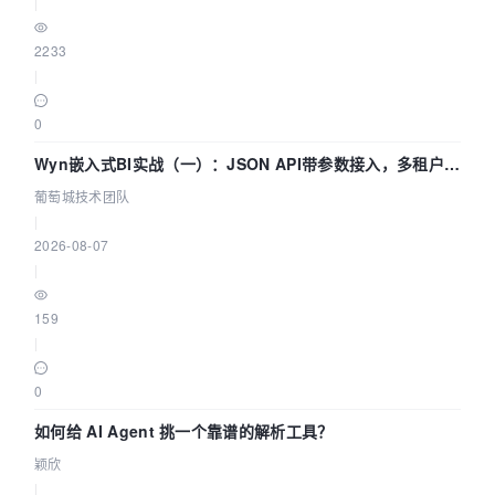
|
2233
|
0
Wyn嵌入式BI实战（一）：JSON API带参数接入，多租户数
据源配置指南 | 葡萄城技术团队
葡萄城技术团队
|
2026-08-07
|
159
|
0
如何给 AI Agent 挑一个靠谱的解析工具？
颖欣
|