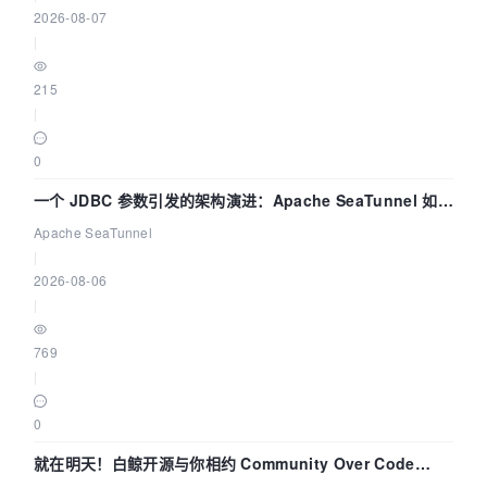
2026-08-07
|
215
|
0
一个 JDBC 参数引发的架构演进：Apache SeaTunnel 如何
解决数据同步中的“定时 Flush”难题
Apache SeaTunnel
|
2026-08-06
|
769
|
0
就在明天！白鲸开源与你相约 Community Over Code