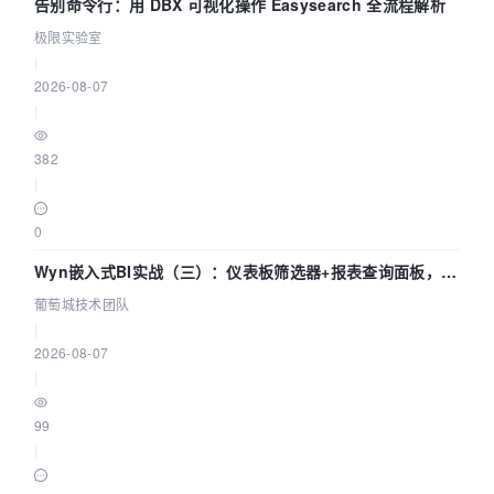
告别命令行：用 DBX 可视化操作 Easysearch 全流程解析
极限实验室
|
2026-08-07
|
382
|
0
Wyn嵌入式BI实战（三）：仪表板筛选器+报表查询面板，参
数联动全闭环
葡萄城技术团队
|
2026-08-07
|
99
|