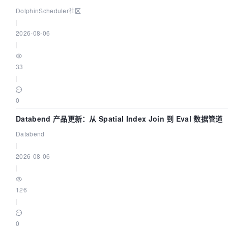
DolphinScheduler社区
|
2026-08-06
|
33
|
0
Databend 产品更新：从 Spatial Index Join 到 Eval 数据管道
Databend
|
2026-08-06
|
126
|
0