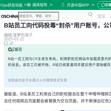
媒体矩阵
vOps研发效能
开源中国APP
切
登录
B站员工向代码投毒“封杀”用户账号，
编辑:菠萝的海子
2025-01-22
10
B站一员工因与UP主发生争执，利用职权在网站中加载恶意代
的信息。该员工已被开除，B站已修复漏洞并建议用户清除缓存和C
总结由社区平台通过AI大模型技术生成
据报道，B站某员工利用自己的职权擅自在整个哔哩哔哩网
击任何视频后页面都会被替换为空白页面，并不断弹出红色文