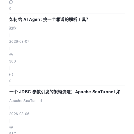
0
如何给 AI Agent 挑一个靠谱的解析工具？
颖欣
|
2026-08-07
|
300
|
0
一个 JDBC 参数引发的架构演进：Apache SeaTunnel 如何
解决数据同步中的“定时 Flush”难题
Apache SeaTunnel
|
2026-08-06
|
917