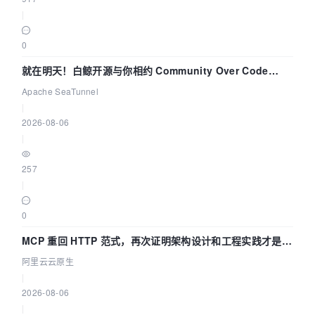
|
0
就在明天！白鲸开源与你相约 Community Over Code
Asia 2026 主题演讲！
Apache SeaTunnel
|
2026-08-06
|
257
|
0
MCP 重回 HTTP 范式，再次证明架构设计和工程实践才是稀
缺资源
阿里云云原生
|
2026-08-06
|