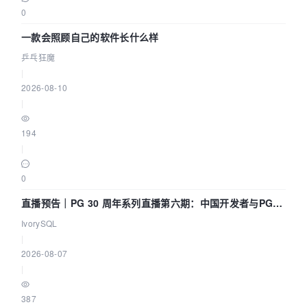
0
一款会照顾自己的软件长什么样
乒乓狂魔
|
2026-08-10
|
194
|
0
直播预告｜PG 30 周年系列直播第六期：中国开发者与PG内
核——我们改得动吗？我们贡献了什么？
IvorySQL
|
2026-08-07
|
387