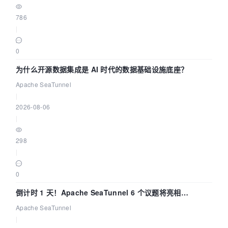
786
|
0
为什么开源数据集成是 AI 时代的数据基础设施底座？
Apache SeaTunnel
|
2026-08-06
|
298
|
0
倒计时 1 天！Apache SeaTunnel 6 个议题将亮相
Community Over Code Asia 2026
Apache SeaTunnel
|