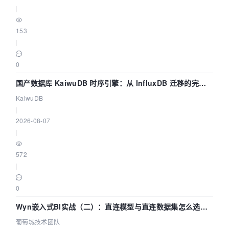
|
153
|
0
国产数据库 KaiwuDB 时序引擎：从 InfluxDB 迁移的完整
技术路径
KaiwuDB
|
2026-08-07
|
572
|
0
Wyn嵌入式BI实战（二）：直连模型与直连数据集怎么选，
参数为什么不生效？| 葡萄城技术团队
葡萄城技术团队