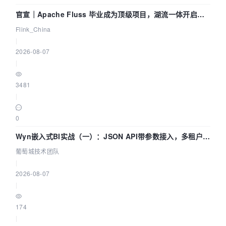
官宣｜Apache Fluss 毕业成为顶级项目，湖流一体开启
Agentic Lake 全面实时化时代
Flink_China
|
2026-08-07
|
3481
|
0
Wyn嵌入式BI实战（一）：JSON API带参数接入，多租户数
据源配置指南 | 葡萄城技术团队
葡萄城技术团队
|
2026-08-07
|
174
|