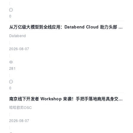
|
0
从万亿级大模型到全线应用：Databend Cloud 助力头部 AI
企业构建全链路 Trace 数据管道
Databend
|
2026-08-07
|
281
|
0
南京线下开发者 Workshop 来袭！手把手落地商用具身交互
智能 Agent 应用
哈哈欧尼OSC
|
2026-08-07
|