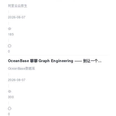
拓扑可视化构建 AI 流量治理底座
阿里云云原生
|
2026-08-07
|
185
|
0
OceanBase 聊聊 Graph Engineering —— 别让一个
Agent 既当运动员又
OceanBase数据库
|
2026-08-07
|
300
|
0