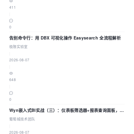
411
|
0
告别命令行：用 DBX 可视化操作 Easysearch 全流程解析
极限实验室
|
2026-08-07
|
648
|
0
Wyn嵌入式BI实战（三）：仪表板筛选器+报表查询面板，参
数联动全闭环
葡萄城技术团队
|
2026-08-07