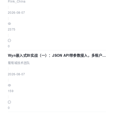
Agentic Lake 全面实时化时代
Flink_China
|
2026-08-07
|
2375
|
0
Wyn嵌入式BI实战（一）：JSON API带参数接入，多租户数
据源配置指南 | 葡萄城技术团队
葡萄城技术团队
|
2026-08-07
|
159
|
0