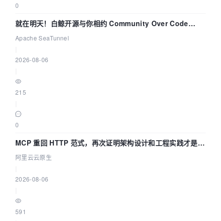
0
就在明天！白鲸开源与你相约 Community Over Code
Asia 2026 主题演讲！
Apache SeaTunnel
|
2026-08-06
|
215
|
0
MCP 重回 HTTP 范式，再次证明架构设计和工程实践才是稀
缺资源
阿里云云原生
|
2026-08-06
|
591