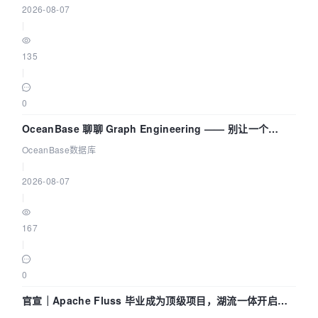
2026-08-07
|
135
|
0
OceanBase 聊聊 Graph Engineering —— 别让一个
Agent 既当运动员又
OceanBase数据库
|
2026-08-07
|
167
|
0
官宣｜Apache Fluss 毕业成为顶级项目，湖流一体开启