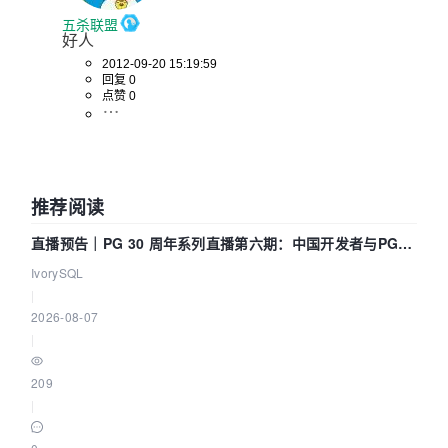
五杀联盟
好人
2012-09-20 15:19:59
回复 0
点赞 0
推荐阅读
直播预告｜PG 30 周年系列直播第六期：中国开发者与PG内
核——我们改得动吗？我们贡献了什么？
IvorySQL
|
2026-08-07
|
209
|