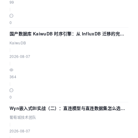
99
|
0
国产数据库 KaiwuDB 时序引擎：从 InfluxDB 迁移的完整
技术路径
KaiwuDB
|
2026-08-07
|
364
|
0
Wyn嵌入式BI实战（二）：直连模型与直连数据集怎么选，
参数为什么不生效？| 葡萄城技术团队
葡萄城技术团队
|
2026-08-07
|