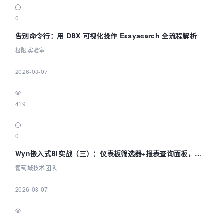
0
告别命令行：用 DBX 可视化操作 Easysearch 全流程解析
极限实验室
|
2026-08-07
|
419
|
0
Wyn嵌入式BI实战（三）：仪表板筛选器+报表查询面板，参
数联动全闭环
葡萄城技术团队
|
2026-08-07
|