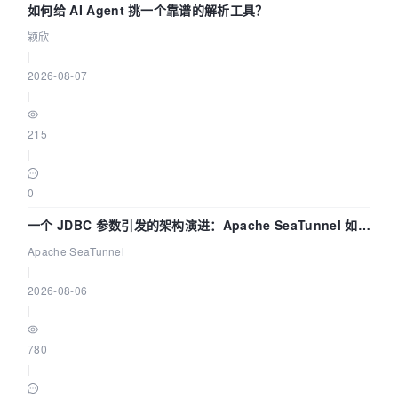
如何给 AI Agent 挑一个靠谱的解析工具？
颖欣
|
2026-08-07
|
215
|
0
一个 JDBC 参数引发的架构演进：Apache SeaTunnel 如何
解决数据同步中的“定时 Flush”难题
Apache SeaTunnel
|
2026-08-06
|
780
|