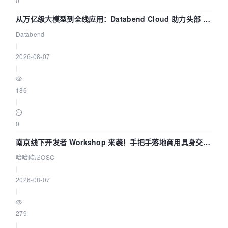
0
从万亿级大模型到全线应用：Databend Cloud 助力头部 AI
企业构建全链路 Trace 数据管道
Databend
|
2026-08-07
|
186
|
0
南京线下开发者 Workshop 来袭！手把手落地商用具身交互
智能 Agent 应用
哈哈欧尼OSC
|
2026-08-07
|
279
|