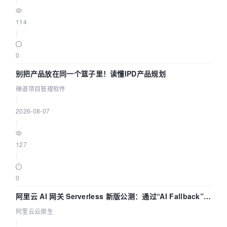
114
|
0
别把产品放在同一个篮子里！读懂IPD产品规划
禅道项目管理软件
|
2026-08-07
|
127
|
0
阿里云 AI 网关 Serverless 新版公测：通过“AI Fallback”与
拓扑可视化构建 AI 流量治理底座
阿里云云原生
|