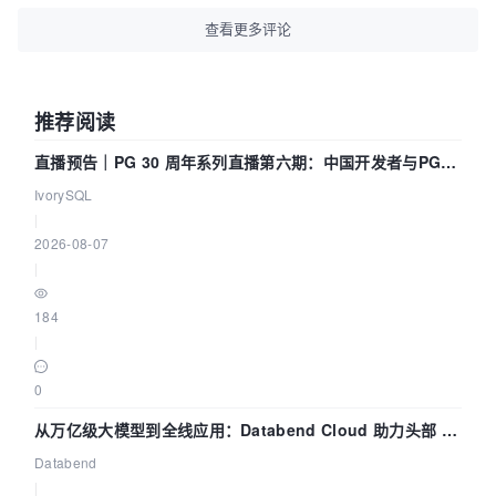
查看更多评论
推荐阅读
直播预告｜PG 30 周年系列直播第六期：中国开发者与PG内
核——我们改得动吗？我们贡献了什么？
IvorySQL
|
2026-08-07
|
184
|
0
从万亿级大模型到全线应用：Databend Cloud 助力头部 AI
企业构建全链路 Trace 数据管道
Databend
|