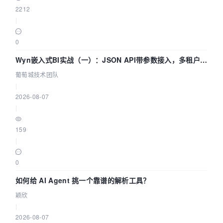
2212
|
0
Wyn嵌入式BI实战（一）：JSON API带参数接入，多租户数
据源配置指南 | 葡萄城技术团队
葡萄城技术团队
|
2026-08-07
|
159
|
0
如何给 AI Agent 挑一个靠谱的解析工具？
颖欣
|
2026-08-07