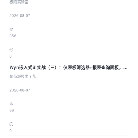
极限实验室
|
2026-08-07
|
356
|
0
Wyn嵌入式BI实战（三）：仪表板筛选器+报表查询面板，参
数联动全闭环
葡萄城技术团队
|
2026-08-07
|
99
|
0