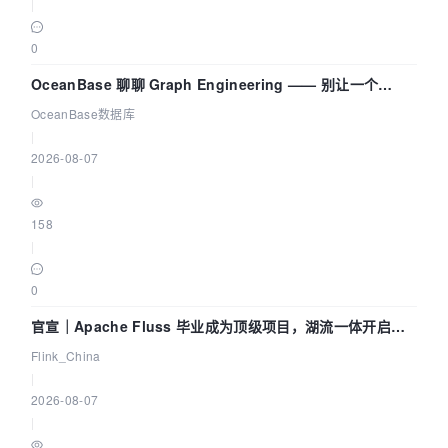
|
0
OceanBase 聊聊 Graph Engineering —— 别让一个
Agent 既当运动员又
OceanBase数据库
|
2026-08-07
|
158
|
0
官宣｜Apache Fluss 毕业成为顶级项目，湖流一体开启
Agentic Lake 全面实时化时代
Flink_China
|
2026-08-07
|