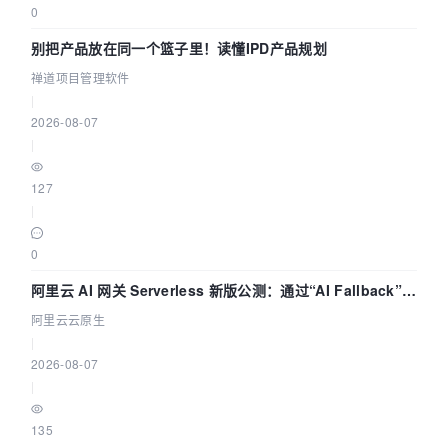
0
别把产品放在同一个篮子里！读懂IPD产品规划
禅道项目管理软件
|
2026-08-07
|
127
|
0
阿里云 AI 网关 Serverless 新版公测：通过“AI Fallback”与
拓扑可视化构建 AI 流量治理底座
阿里云云原生
|
2026-08-07
|
135