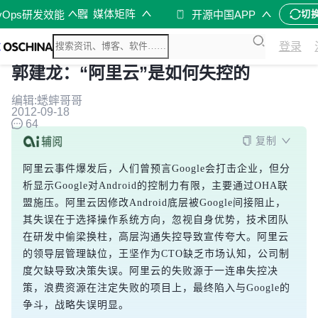
媒体矩阵
vOps研发效能
开源中国APP
切
登录
郭建龙：“阿里云”是如何失控的
编辑:蟋蟀哥哥
2012-09-18
64
复制
阿里云事件爆发后，人们曾预言Google会打击企业，但分
析显示Google对Android的控制力有限，主要通过OHA联
盟施压。阿里云因修改Android底层被Google间接阻止，
其失误在于选择操作系统方向，忽视自身优势，技术团队
在研发中偷梁换柱，高层沟通失控导致宣传夸大。阿里云
的领导层管理缺位，王坚作为CTO缺乏市场认知，公司制
度欠缺导致决策失误。阿里云的失败源于一连串失控决
策，浪费资源在注定失败的项目上，最终陷入与Google的
争斗，战略失误明显。