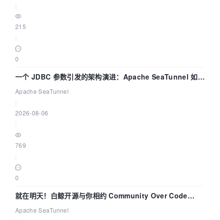
|
215
|
0
一个 JDBC 参数引发的架构演进：Apache SeaTunnel 如何
解决数据同步中的“定时 Flush”难题
Apache SeaTunnel
|
2026-08-06
|
769
|
0
就在明天！白鲸开源与你相约 Community Over Code
Asia 2026 主题演讲！
Apache SeaTunnel