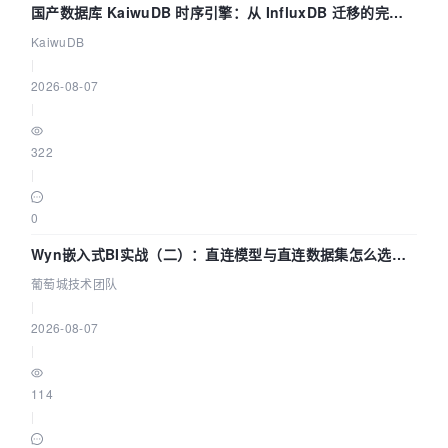
国产数据库 KaiwuDB 时序引擎：从 InfluxDB 迁移的完整
技术路径
KaiwuDB
|
2026-08-07
|
322
|
0
Wyn嵌入式BI实战（二）：直连模型与直连数据集怎么选，
参数为什么不生效？| 葡萄城技术团队
葡萄城技术团队
|
2026-08-07
|
114
|