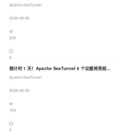
Apache SeaTunnel
|
2026-08-06
|
236
|
0
倒计时 1 天！Apache SeaTunnel 6 个议题将亮相
Community Over Code Asia 2026
Apache SeaTunnel
|
2026-08-06
|
194
|
0