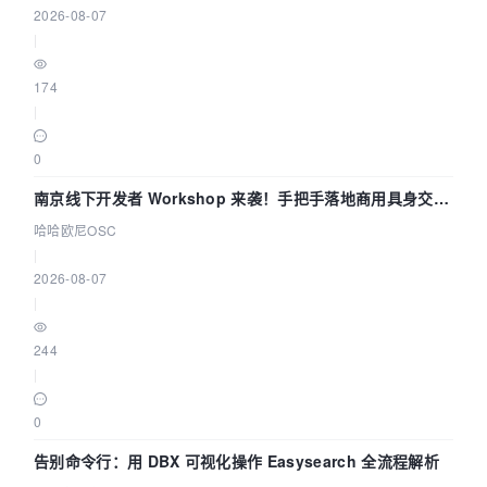
2026-08-07
|
174
|
0
南京线下开发者 Workshop 来袭！手把手落地商用具身交互
智能 Agent 应用
哈哈欧尼OSC
|
2026-08-07
|
244
|
0
告别命令行：用 DBX 可视化操作 Easysearch 全流程解析