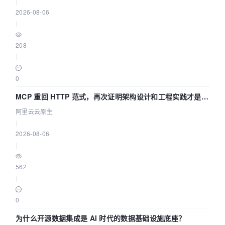
|
2026-08-06
|
208
|
0
MCP 重回 HTTP 范式，再次证明架构设计和工程实践才是稀
缺资源
阿里云云原生
|
2026-08-06
|
562
|
0
为什么开源数据集成是 AI 时代的数据基础设施底座？