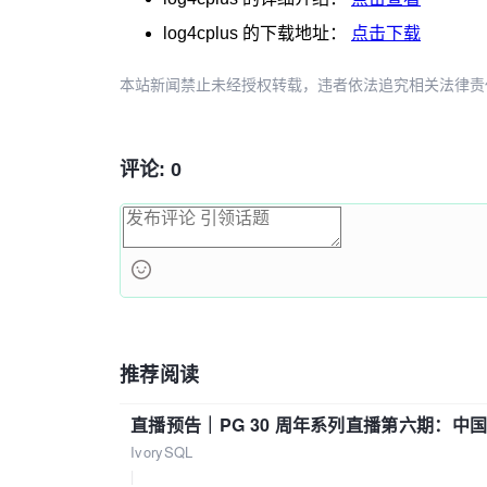
LOG4CPLUS_WARN
(
logger
, 
"Hello, Wor
log4cplus
的下载地址：
点击下载
return
;
}
本站新闻禁止未经授权转载，违者依法追究相关法律责任。授权请联
评论: 0
推荐阅读
直播预告｜PG 30 周年系列直播第六期：
IvorySQL
|