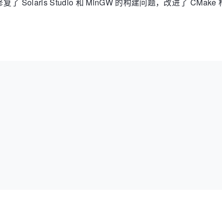
复了 Solaris Studio 和 MinGW 的构建问题，改进了 CMake 构
e
(
"main"
)
;