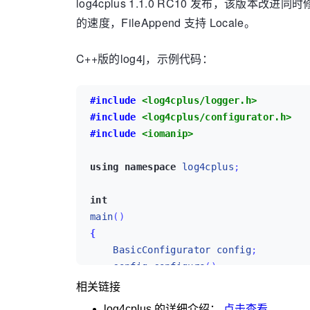
log4cplus 1.1.0 RC10 发布，该版本改进同时修
的速度，FileAppend 支持 Locale。
C++版的log4j，示例代码：
#include 
<log4cplus/logger.h>
#include 
<log4cplus/configurator.h>
#include 
<iomanip>
using
namespace
log4cplus
;
int
main
(
)
{
BasicConfigurator
config
;
config
.
configure
(
)
;
相关链接
Logger
logger
=
Logger
:
:
getInstanc
log4cplus
的详细介绍：
点击查看