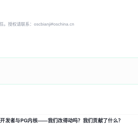
ld!"
)
;
系：oscbianji#oschina.cn
中国开发者与PG内核——我们改得动吗？我们贡献了什么？