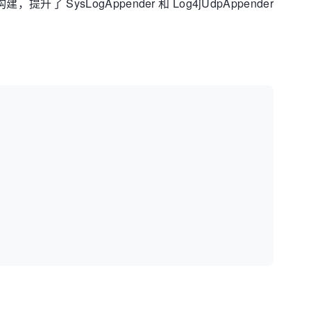
建，提升了 SysLogAppender 和 Log4jUdpAppender