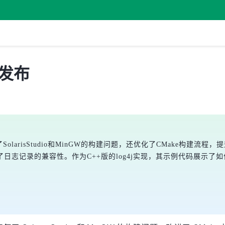
0 发布
了SolarisStudio和MinGW的构建问题，还优化了CMake构建流程，提升了S
支持，增强了日志记录的兼容性。作为C++版的log4j实现，其示例代码