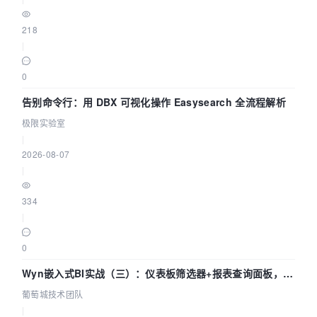
218
|
0
告别命令行：用 DBX 可视化操作 Easysearch 全流程解析
极限实验室
|
2026-08-07
|
334
|
0
Wyn嵌入式BI实战（三）：仪表板筛选器+报表查询面板，参
数联动全闭环
葡萄城技术团队
|