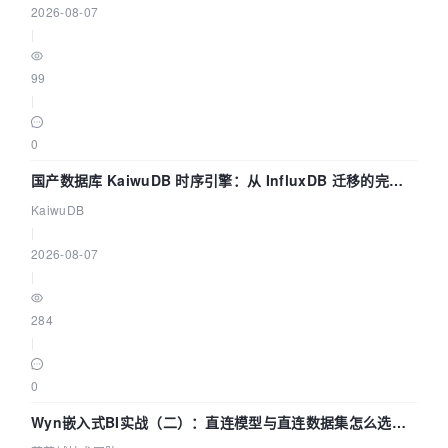
2026-08-07
|
99
|
0
国产数据库 KaiwuDB 时序引擎：从 InfluxDB 迁移的完整
技术路径
KaiwuDB
|
2026-08-07
|
284
|
0
Wyn嵌入式BI实战（二）：直连模型与直连数据集怎么选，