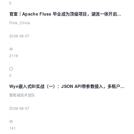
0
官宣｜Apache Fluss 毕业成为顶级项目，湖流一体开启
Agentic Lake 全面实时化时代
Flink_China
|
2026-08-07
|
2119
|
0
Wyn嵌入式BI实战（一）：JSON API带参数接入，多租户数
据源配置指南 | 葡萄城技术团队
葡萄城技术团队
|
2026-08-07
|
141