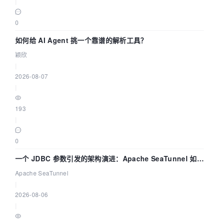
|
0
如何给 AI Agent 挑一个靠谱的解析工具？
颖欣
|
2026-08-07
|
193
|
0
一个 JDBC 参数引发的架构演进：Apache SeaTunnel 如何
解决数据同步中的“定时 Flush”难题
Apache SeaTunnel
|
2026-08-06
|