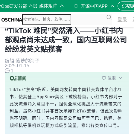
媒体矩阵
vOps研发效能
开源中国APP
切
登录
“TikTok 难民”突然涌入——小红书内
部观点尚未达成一致，国内互联网公司
纷纷发英文贴揽客
编辑:菠萝的海子
2025-01-15
1
复制
TikTok“禁令”临近，美国网友转向中国社交媒体平台小红
书，使其登上AppStore美区下载榜榜首。小红书内部对于
此次流量涌入意见不一，担忧全球化挑战大于流量带来的
利益。虽然小红书并非首次承接TikTok流量，但此次影响
尚不明确。同时，国内互联网公司如阿里巴巴、携程、美
颜相机等借机以玩梗方式吸引流量，推出各类宣传口号。