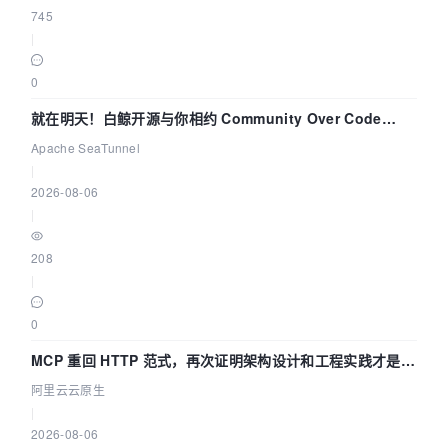
745
|
0
就在明天！白鲸开源与你相约 Community Over Code
Asia 2026 主题演讲！
Apache SeaTunnel
|
2026-08-06
|
208
|
0
MCP 重回 HTTP 范式，再次证明架构设计和工程实践才是稀
缺资源
阿里云云原生
|
2026-08-06