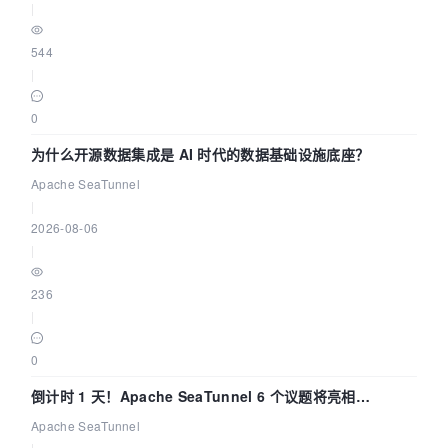
|
544
|
0
为什么开源数据集成是 AI 时代的数据基础设施底座？
Apache SeaTunnel
|
2026-08-06
|
236
|
0
倒计时 1 天！Apache SeaTunnel 6 个议题将亮相
Community Over Code Asia 2026
Apache SeaTunnel
|