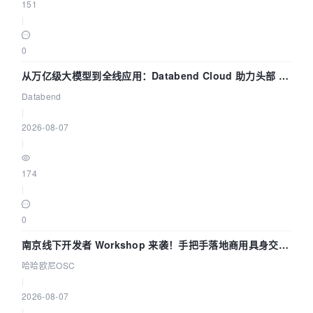
151
|
0
从万亿级大模型到全线应用：Databend Cloud 助力头部 AI
企业构建全链路 Trace 数据管道
Databend
|
2026-08-07
|
174
|
0
南京线下开发者 Workshop 来袭！手把手落地商用具身交互
智能 Agent 应用
哈哈欧尼OSC
|
2026-08-07
|