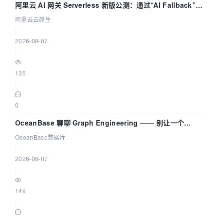
阿里云 AI 网关 Serverless 新版公测：通过“AI Fallback”与
拓扑可视化构建 AI 流量治理底座
阿里云云原生
|
2026-08-07
|
135
|
0
OceanBase 聊聊 Graph Engineering —— 别让一个
Agent 既当运动员又
OceanBase数据库
|
2026-08-07
|
149
|