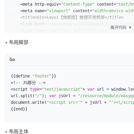
    <meta http-equiv=
"Content-Type"
 content=
"text/h
    <meta name=
"viewport"
 content=
"width=device-wid
    <title>Gin+Layui【旗舰版】敏捷开发框架</title>

    <link href=
"/resource/assets/images/favicon.ico
展开代码
▼
    <link 
type
=
"text/css"
 rel=
"stylesheet"
href=
"/resource/assets/libs/layui/css/layui.css"
/>

+ 布局脚部
    <link 
type
=
"text/css"
 rel=
"stylesheet"
 href=
"/r
    <!--[
if
 lt IE 
9
]> <script src=
"https://oss.maxc
</script> <script src=
"https://oss.maxcdn.com/respo
Go
[endif]-->

    <script 
type
=
"text/javascript"
 src=
"/resource/a
{{define 
"footer"
}}

    <script 
type
=
"text/javascript"
 src=
"/resource/a
<!-- JS部分 -->

    <script 
type
=
"text/javascript"
> 
var
 url = windo
<script 
type
=
"text/javascript"
> 
var
 url = window.lo
item = url.split(
"/"
); 
var
 C = item[
0
]; 
var
 A = ite
url.split(
"/"
); 
var
 jsUrl = 
"/resource/module/easyg
</head>

document.write(
"<script src='"
 + jsUrl + 
"'><\/scri
{{end}}
{{end}}
+ 布局主体