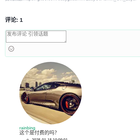
<!-- 引入脚部 -->

{{template 
"footer"
 .}}

评论: 1
</body>

</html>
rainbing
这个是付费的吗？