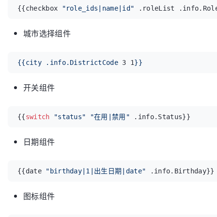
{{checkbox 
"role_ids|name|id"
 .roleList .info.Rol
城市选择组件
{{city
.info.DistrictCode
3
1
}}
开关组件
{{
switch
"status"
"在用|禁用"
 .info.Status}}
日期组件
{{
date
"birthday|1|出生日期|date"
 .info.Birthday}}
图标组件