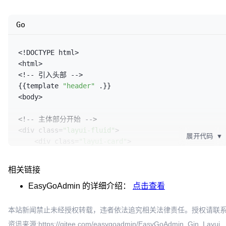
Go
<!DOCTYPE html>

<html>

<!-- 引入头部 -->

{{template 
"header"
 .}}

<body>

<!-- 主体部分开始 -->

<div class=
"layui-fluid"
>

展开代码
▼
    <div class=
"layui-card"
>

        <div class=
"layui-card-body"
>

            <!-- 内容区 -->

相关链接
            {{block 
"content"
 .}}{{end}}

        </div>

EasyGoAdmin
的详细介绍：
点击查看
    </div>

</div>

本站新闻禁止未经授权转载，违者依法追究相关法律责任。授权请联系：oscbia
<!-- 主体部分结束 -->

资讯来源:https://gitee.com/easygoadmin/EasyGoAdmin_Gin_Layui