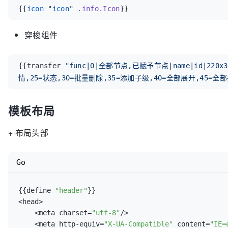
{{
icon
 "
icon
" 
.info
.Icon
}}
穿梭组件
{{transfer 
"func|0|全部节点,已赋予节点|name|id|220x3
情,25=状态,30=批量删除,35=添加子级,40=全部展开,45=全
模板布局
+ 布局头部
Go
{{define 
"header"
}}

<head>

    <meta charset=
"utf-8"
/>

    <meta http-equiv=
"X-UA-Compatible"
 content=
"IE=