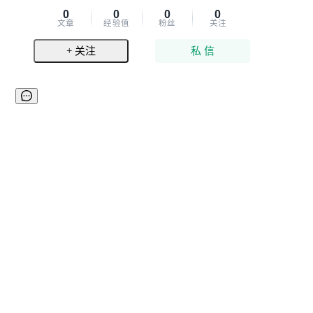
0
0
0
0
文章
经验值
粉丝
关注
+ 关注
私 信