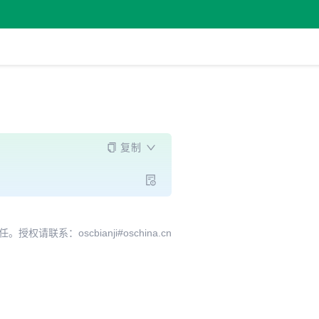
复制
系：oscbianji#oschina.cn