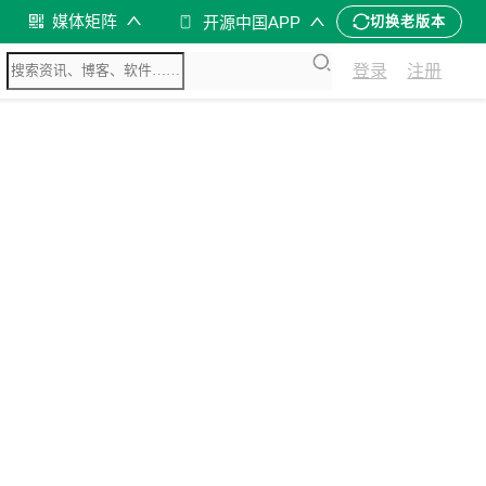
媒体矩阵
开源中国APP
切换老版本
登录
注册