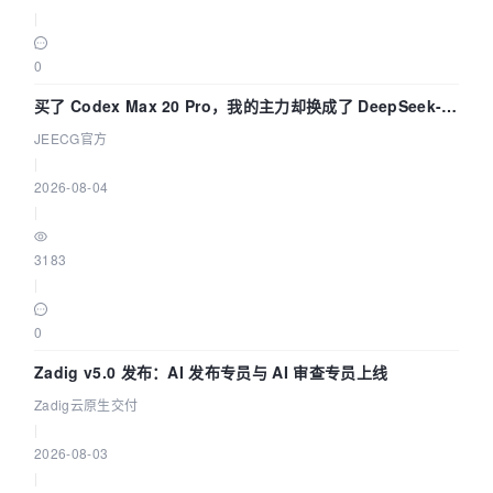
|
0
买了 Codex Max 20 Pro，我的主力却换成了 DeepSeek-
V4-Flash——因为它快得不可思议
JEECG官方
|
2026-08-04
|
3183
|
0
Zadig v5.0 发布：AI 发布专员与 AI 审查专员上线
Zadig云原生交付
|
2026-08-03
|