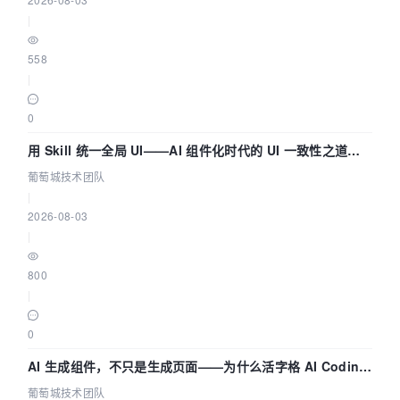
|
558
|
0
用 Skill 统一全局 UI——AI 组件化时代的 UI 一致性之道
（五） | 葡萄城技术团队
葡萄城技术团队
|
2026-08-03
|
800
|
0
AI 生成组件，不只是生成页面——为什么活字格 AI Coding
的组件化能力更重要（四） | 葡萄城技术团队
葡萄城技术团队