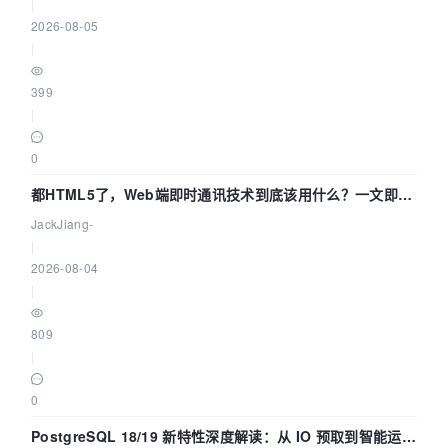
|
2026-08-05
|
399
|
0
都HTML5了，Web端即时通讯技术到底该用什么？一文即
懂！
JackJiang-
|
2026-08-04
|
809
|
0
PostgreSQL 18/19 新特性深度解读：从 IO 预取到智能运