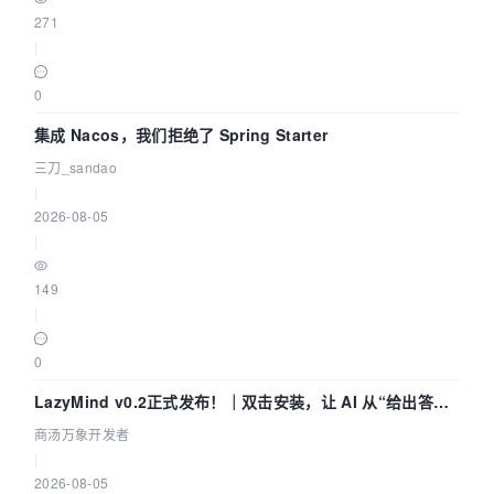
271
|
0
集成 Nacos，我们拒绝了 Spring Starter
三刀_sandao
|
2026-08-05
|
149
|
0
LazyMind v0.2正式发布！｜双击安装，让 AI 从“给出答案”
走到“完成交付”
商汤万象开发者
|
2026-08-05