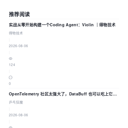
推荐阅读
实战从零开始构建一个Coding Agent：Violin ｜得物技术
得物技术
|
2026-08-06
|
124
|
0
OpenTelemetry 社区太强大了，DataBuff 也可以吃上它的
eBPF 链路了
乒乓狂魔
|
2026-08-06
|