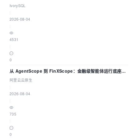
维，全面提升数据库体验
IvorySQL
|
2026-08-04
|
4531
|
0
从 AgentScope 到 FinXScope：金融级智能体运行底座的
演进与实践
阿里云云原生
|
2026-08-04
|
735
|
0