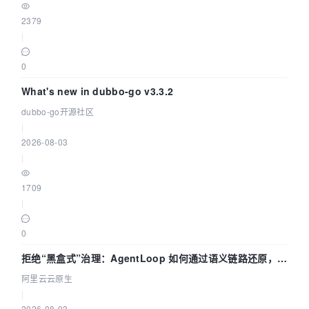
2379
|
0
What's new in dubbo-go v3.3.2
dubbo-go开源社区
|
2026-08-03
|
1709
|
0
拒绝“黑盒式”治理：AgentLoop 如何通过语义链路还原，精
准发现 AI 调用中的敏感数据泄漏？
阿里云云原生
|
2026-08-03