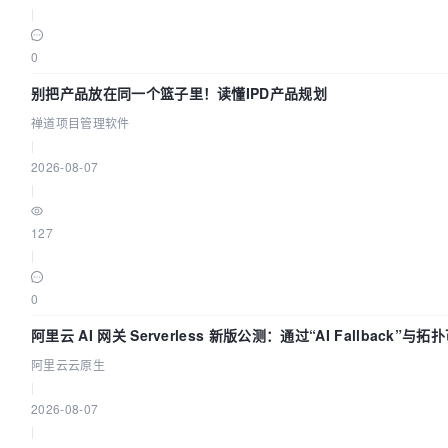
|
0
别把产品放在同一个篮子里！读懂IPD产品规划
禅道项目管理软件
|
2026-08-07
|
127
|
0
阿里云 AI 网关 Serverless 新版公测：通过“AI Fallback”与
AI 流量治理底座
阿里云云原生
|
2026-08-07
|