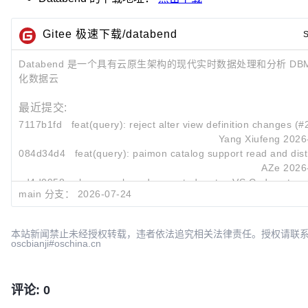
Gitee 极速下载/databend
S
Databend 是一个具有云原生架构的现代实时数据处理和分析 DB
化数据云
最近提交:
7117b1fd
feat(query): reject alter view definition changes (
Yang Xiufeng
2026
084d34d4
feat(query): paimon catalog support read and distr
AZe
2026
cd4d0958
chore: replace deprecated crates VS Code extens
main 分支：
2026-07-24
Alan Tang
2026
本站新闻禁止未经授权转载，违者依法追究相关法律责任。授权请联
oscbianji#oschina.cn
评论: 0