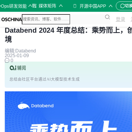
媒体矩阵
vOps研发效能
开源中国APP
切
登录
Databend 2024 年度总结：乘势而上
境
编辑:Databend
2025-01-09
0
总结由社区平台通过AI大模型技术生成