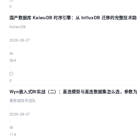
0
国产数据库 KaiwuDB 时序引擎：从 InfluxDB 迁移的完整技术
KaiwuDB
|
2026-08-07
|
364
|
0
Wyn嵌入式BI实战（二）：直连模型与直连数据集怎么选，参数
效？| 葡萄城技术团队
葡萄城技术团队
|
2026-08-07
|
114