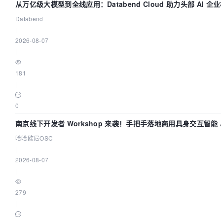
从万亿级大模型到全线应用：Databend Cloud 助力头部 AI 企业
据管道
Databend
|
2026-08-07
|
181
|
0
南京线下开发者 Workshop 来袭！手把手落地商用具身交互智能 A
哈哈欧尼OSC
|
2026-08-07
|
279
|