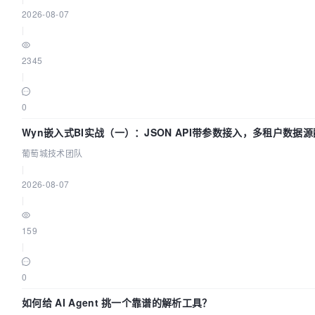
2026-08-07
|
2345
|
0
Wyn嵌入式BI实战（一）：JSON API带参数接入，多租户数据源
术团队
葡萄城技术团队
|
2026-08-07
|
159
|
0
如何给 AI Agent 挑一个靠谱的解析工具？