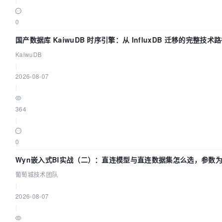
0
国产数据库 KaiwuDB 时序引擎：从 InfluxDB 迁移的完整技术
KaiwuDB
|
2026-08-07
|
364
|
0
Wyn嵌入式BI实战（二）：直连模型与直连数据集怎么选，参数为
城技术团队
葡萄城技术团队
|
2026-08-07
|