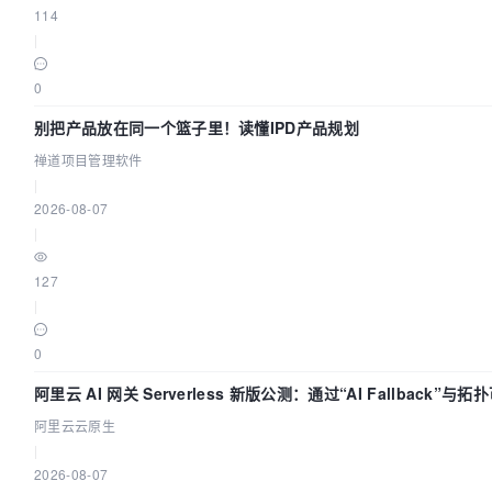
114
|
0
别把产品放在同一个篮子里！读懂IPD产品规划
禅道项目管理软件
|
2026-08-07
|
127
|
0
阿里云 AI 网关 Serverless 新版公测：通过“AI Fallback”与
治理底座
阿里云云原生
|
2026-08-07