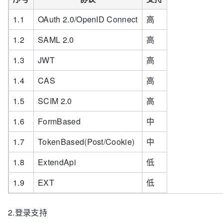
1.1
OAuth 2.0/OpenID Connect
高
1.2
SAML 2.0
高
1.3
JWT
高
1.4
CAS
高
1.5
SCIM 2.0
高
1.6
FormBased
中
1.7
TokenBased(Post/Cookie)
中
1.8
ExtendApi
低
1.9
EXT
低
2.登录支持