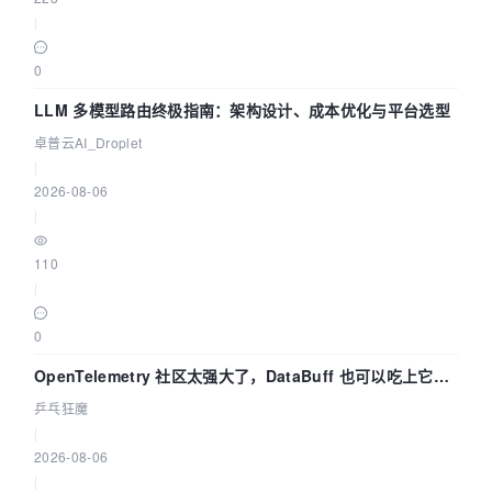
|
0
LLM 多模型路由终极指南：架构设计、成本优化与平台选型
卓普云AI_Droplet
|
2026-08-06
|
110
|
0
OpenTelemetry 社区太强大了，DataBuff 也可以吃上它的
eBPF 链路了
乒乓狂魔
|
2026-08-06
|