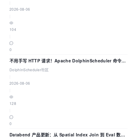
|
2026-08-06
|
104
|
0
不用手写 HTTP 请求！Apache DolphinScheduler 命令行
dsctl 两分钟上手
DolphinScheduler社区
|
2026-08-06
|
128
|
0
Databend 产品更新：从 Spatial Index Join 到 Eval 数据