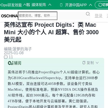
媒体矩阵
vOps研发效能
开源中国APP
切
登录
英伟达宣布 Project Digits：类 Mac
Mini 大小的个人 AI 超算、售价 3000
美元起
编辑:菠萝的海子
2025-01-08
11
复制
英伟达将于5月推出ProjectDigits个人AI超级计算机，核心
为GB10GraceBlackwellSuperchip，支持单台运行200B参
数AI模型，双台连接可达405B参数。该设备尺寸类似
MacMini，使用标准电源，预装NVIDIA DGX操作系统及
AI软件栈，起价3000美元。每个单元配备128GB内存和
4TB存储，便于本地开发与云端部署。黄仁勋强调，
ProjectDigits将AI超级计算机普及至开发者、研究人员和