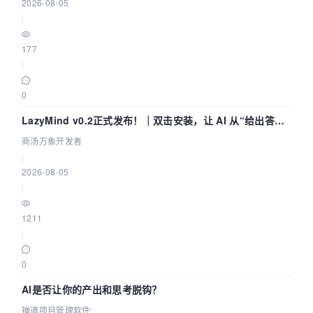
2026-08-05
|
177
|
0
LazyMind v0.2正式发布！｜双击安装，让 AI 从“给出答案”
走到“完成交付”
商汤万象开发者
|
2026-08-05
|
1211
|
0
AI是否让你的产出和思考脱钩？
禅道项目管理软件