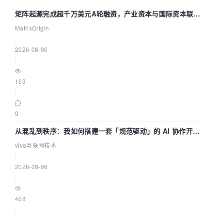
矩阵起源完成超千万美元A轮融资，产业资本与国际资本联手
押注企业级AI基础设施赛道
MatrixOrigin
|
2026-08-06
|
163
|
0
从混乱到秩序：我如何搭建一套「规范驱动」的 AI 协作开发
体系
vivo互联网技术
|
2026-08-06
|
458
|