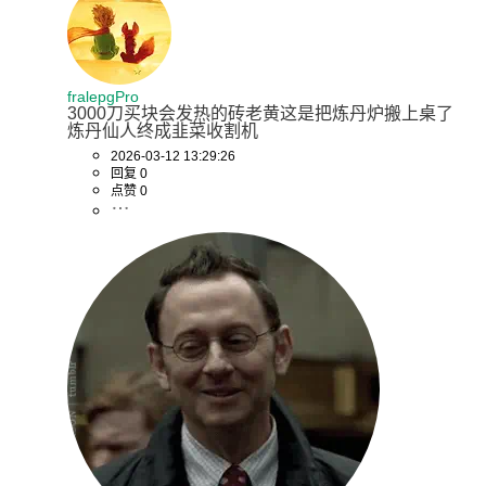
fralepgPro
3000刀买块会发热的砖老黄这是把炼丹炉搬上桌了
炼丹仙人终成韭菜收割机
2026-03-12 13:29:26
回复 0
点赞 0