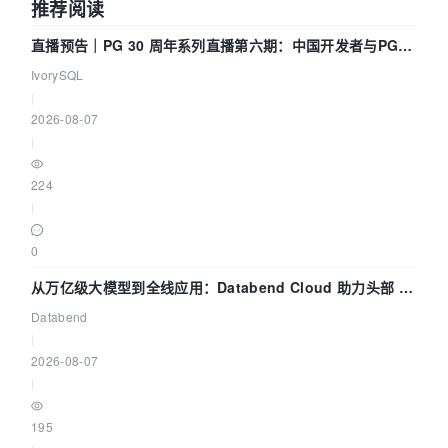
推荐阅读
直播预告｜PG 30 周年系列直播第六期：中国开发者与PG内
核——我们改得动吗？我们贡献了什么？
IvorySQL
|
2026-08-07
|
224
|
0
从万亿级大模型到全线应用：Databend Cloud 助力头部 AI
企业构建全链路 Trace 数据管道
Databend
|
2026-08-07
|
195