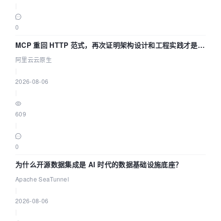
|
0
MCP 重回 HTTP 范式，再次证明架构设计和工程实践才是稀
缺资源
阿里云云原生
|
2026-08-06
|
609
|
0
为什么开源数据集成是 AI 时代的数据基础设施底座？
Apache SeaTunnel
|
2026-08-06
|