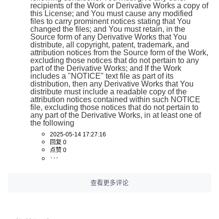
recipients of the Work or Derivative Works a copy of 
this License; and You must cause any modified 
files to carry prominent notices stating that You 
changed the files; and You must retain, in the 
Source form of any Derivative Works that You 
distribute, all copyright, patent, trademark, and 
attribution notices from the Source form of the Work, 
excluding those notices that do not pertain to any 
part of the Derivative Works; and If the Work 
includes a "NOTICE" text file as part of its 
distribution, then any Derivative Works that You 
distribute must include a readable copy of the 
attribution notices contained within such NOTICE 
file, excluding those notices that do not pertain to 
any part of the Derivative Works, in at least one of 
the following
2025-05-14 17:27:16
回复 0
点赞 0
查看更多评论