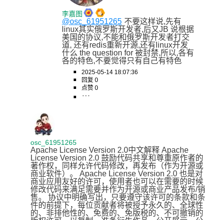
李嘉图
@osc_61951265
不要这样说,先有
linux其实俄罗斯开发者,后又JB 说根据
美国的协议,不能和俄罗斯开发者打交
道, 还有redis重新开源,还有linux开发 
什么 the question for 被封禁,所以,各有
各的特色,不要觉得只有自己有特色
2025-05-14 18:07:36
回复 0
点赞 0
osc_61951265
Apache License Version 2.0中文解释 Apache 
License Version 2.0 鼓励代码共享和尊重原作者的
著作权，同样允许代码修改，再发布（作为开源或
商业软件）。 Apache License Version 2.0 也是对
商业应用友好的许可，使用者也可以在需要的时候
修改代码来满足需要并作为开源或商业产品发布/销
售。 协议中明确写出，只要遵守该许可的条款和条
件的前提下，每位贡献者将被授予永久的、全球性
的、非排他性的、免费的、免版税的、不可撤销的