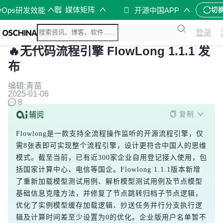
媒体矩阵
vOps研发效能
开源中国APP
切
登录
🔥无代码流程引擎 FlowLong 1.1.1 发
布
编辑:青苗
2025-01-06
8
复制
Flowlong是一款支持全流程操作监听的开源流程引擎，仅
需8张表即可实现整个流程引擎，设计更符合中国人的思维
模式。截至当前，已有近300家企业自用登记接入使用，包
括国家计算中心、电信等国企。Flowlong 1.1.1版本新增
了重新加载模型测试用例、解析模型测试用例及节点模型
基础信息克隆方法，并修复了节点跳转归档子节点逻辑，
优化了实例模型缓存加载逻辑、抄送任务并行分支执行逻
辑及计算时间差至少设置为0的优化。企业版用户名单暂不