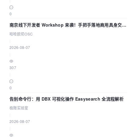
|
0
南京线下开发者 Workshop 来袭！手把手落地商用具身交互
智能 Agent 应用
哈哈欧尼OSC
|
2026-08-07
|
307
|
0
告别命令行：用 DBX 可视化操作 Easysearch 全流程解析
极限实验室
|
2026-08-07
|