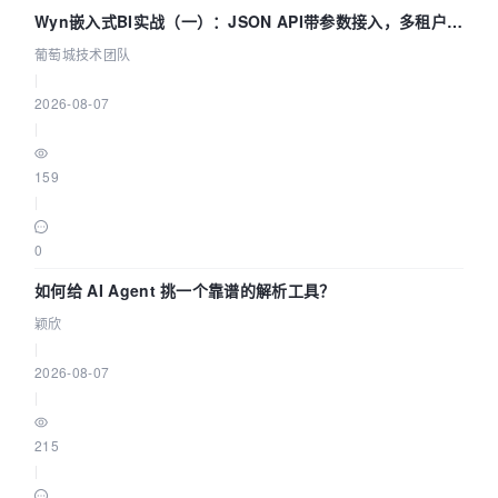
Wyn嵌入式BI实战（一）：JSON API带参数接入，多租户数
据源配置指南 | 葡萄城技术团队
葡萄城技术团队
|
2026-08-07
|
159
|
0
如何给 AI Agent 挑一个靠谱的解析工具？
颖欣
|
2026-08-07
|
215
|