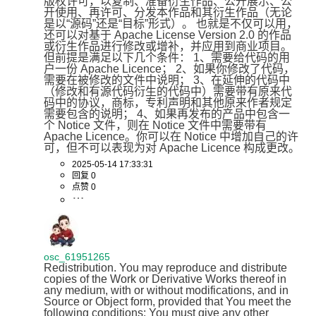
版权许可，以复制、准备衍生作品、公开展示、公
开使用、再许可、分发本作品和其衍生作品（无论
是以“源码”还是“目标”形式）。 也就是不仅可以用，
还可以对基于 Apache License Version 2.0 的作品
或衍生作品进行修改或增补，并应用到商业项目。
但前提是满足以下几个条件： 1、需要给代码的用
户一份 Apache Licence； 2、如果你修改了代码，
需要在被修改的文件中说明； 3、在延伸的代码中
（修改和有源代码衍生的代码中）需要带有原来代
码中的协议，商标，专利声明和其他原来作者规定
需要包含的说明； 4、如果再发布的产品中包含一
个 Notice 文件，则在 Notice 文件中需要带有 
Apache Licence。你可以在 Notice 中增加自己的许
可，但不可以表现为对 Apache Licence 构成更改。
2025-05-14 17:33:31
回复 0
点赞 0
osc_61951265
Redistribution. You may reproduce and distribute 
copies of the Work or Derivative Works thereof in 
any medium, with or without modifications, and in 
Source or Object form, provided that You meet the 
following conditions: You must give any other 