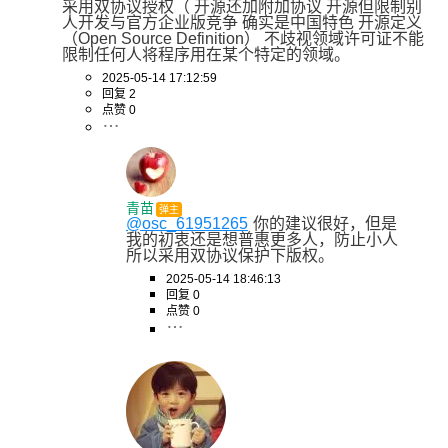
采用双协议授权（ 开源还加附加协议 开源但限制别
人开发与官方企业版竞争 确实是中国特色 开源定义
（Open Source Definition） 不歧视领域许可证不能
限制任何人将程序用在某个特定的领域。
2025-05-14 17:12:59
回复 2
点赞 0
青苗
弹主
@osc_61951265
你的建议很好，但是
我的初衷还是想普惠更多人，防止小人
所以采用双协议保护下版权。
2025-05-14 18:46:13
回复 0
点赞 0