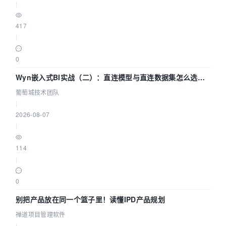
|
417
|
0
Wyn嵌入式BI实战（二）：直连模型与直连数据集怎么选，
参数为什么不生效？| 葡萄城技术团队
葡萄城技术团队
|
2026-08-07
|
114
|
0
别把产品放在同一个篮子里！读懂IPD产品规划
禅道项目管理软件
|