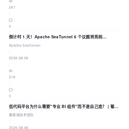
247
|
0
倒计时 1 天！Apache SeaTunnel 6 个议题将亮相
Community Over Code Asia 2026
Apache SeaTunnel
|
2026-08-06
|
218
|
0
低代码平台为什么需要"专业 BI 组件"而不是自己造？ | 葡萄
城技术团队
葡萄城技术团队
|
2026-08-06