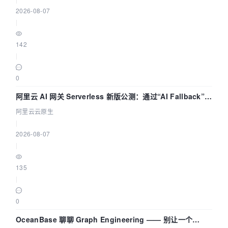
2026-08-07
|
142
|
0
阿里云 AI 网关 Serverless 新版公测：通过“AI Fallback”与
拓扑可视化构建 AI 流量治理底座
阿里云云原生
|
2026-08-07
|
135
|
0
OceanBase 聊聊 Graph Engineering —— 别让一个