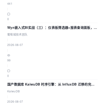
441
|
0
Wyn嵌入式BI实战（三）：仪表板筛选器+报表查询面板，参
数联动全闭环
葡萄城技术团队
|
2026-08-07
|
99
|
0
国产数据库 KaiwuDB 时序引擎：从 InfluxDB 迁移的完整
技术路径
KaiwuDB
|
2026-08-07