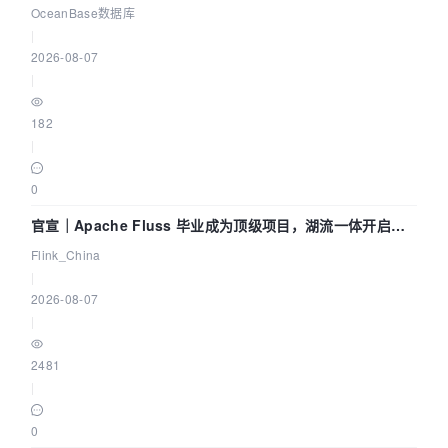
Agent 既当运动员又
OceanBase数据库
|
2026-08-07
|
182
|
0
官宣｜Apache Fluss 毕业成为顶级项目，湖流一体开启
Agentic Lake 全面实时化时代
Flink_China
|
2026-08-07
|
2481
|
0