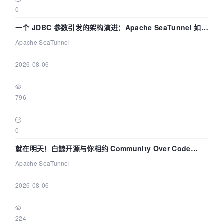
0
一个 JDBC 参数引发的架构演进：Apache SeaTunnel 如何
解决数据同步中的“定时 Flush”难题
Apache SeaTunnel
|
2026-08-06
|
796
|
0
就在明天！白鲸开源与你相约 Community Over Code
Asia 2026 主题演讲！
Apache SeaTunnel
|
2026-08-06
|
224