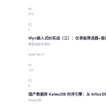
|
470
|
0
Wyn嵌入式BI实战（三）：仪表板筛选器+
葡萄城技术团队
|
2026-08-07
|
127
|
0
国产数据库 KaiwuDB 时序引擎：从 Influ
KaiwuDB
|