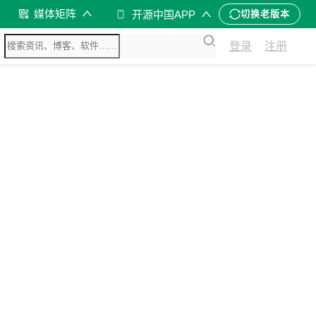
媒体矩阵
开源中国APP
切换老版本
登录
注册