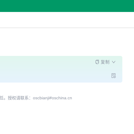
复制
系：oscbianji#oschina.cn