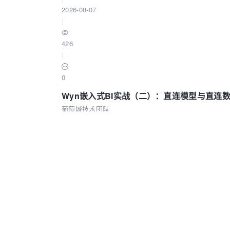
2026-08-07
|
426
|
0
Wyn嵌入式BI实战（二）：直连模型与直连
葡萄城技术团队
|
2026-08-07
|
114
|
0
别把产品放在同一个篮子里！读懂IPD产品规