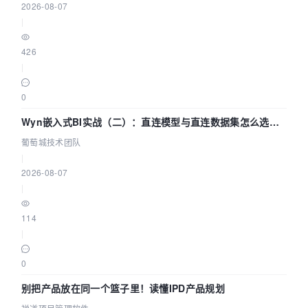
2026-08-07
|
426
|
0
Wyn嵌入式BI实战（二）：直连模型与直连数据集怎么选，
参数为什么不生效？| 葡萄城技术团队
葡萄城技术团队
|
2026-08-07
|
114
|
0
别把产品放在同一个篮子里！读懂IPD产品规划