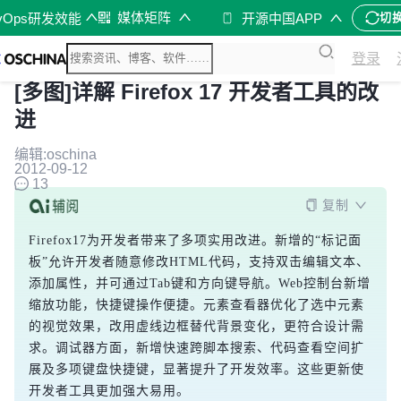
媒体矩阵
vOps研发效能
开源中国APP
切
登录
[多图]详解 Firefox 17 开发者工具的改
进
编辑:oschina
2012-09-12
13
复制
Firefox17为开发者带来了多项实用改进。新增的“标记面
板”允许开发者随意修改HTML代码，支持双击编辑文本、
添加属性，并可通过Tab键和方向键导航。Web控制台新增
缩放功能，快捷键操作便捷。元素查看器优化了选中元素
的视觉效果，改用虚线边框替代背景变化，更符合设计需
求。调试器方面，新增快速跨脚本搜索、代码查看空间扩
展及多项键盘快捷键，显著提升了开发效率。这些更新使
开发者工具更加强大易用。