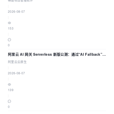
禅道项目管理软件
|
2026-08-07
|
153
|
0
阿里云 AI 网关 Serverless 新版公测：通过“AI Fallback”与
拓扑可视化构建 AI 流量治理底座
阿里云云原生
|
2026-08-07
|
139
|
0