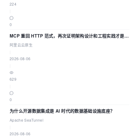
224
|
0
MCP 重回 HTTP 范式，再次证明架构设计和工程实践才是稀
缺资源
阿里云云原生
|
2026-08-06
|
629
|
0
为什么开源数据集成是 AI 时代的数据基础设施底座？
Apache SeaTunnel
|
2026-08-06