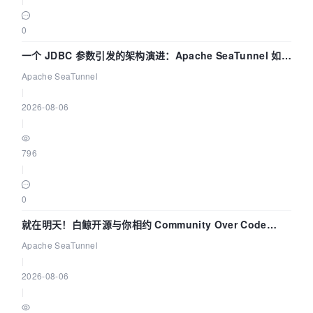
0
一个 JDBC 参数引发的架构演进：Apache SeaTunnel 如何
解决数据同步中的“定时 Flush”难题
Apache SeaTunnel
|
2026-08-06
|
796
|
0
就在明天！白鲸开源与你相约 Community Over Code
Asia 2026 主题演讲！
Apache SeaTunnel
|
2026-08-06
|