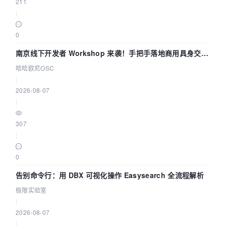
211
|
0
南京线下开发者 Workshop 来袭！手把手落地商用具身交互
智能 Agent 应用
哈哈欧尼OSC
|
2026-08-07
|
307
|
0
告别命令行：用 DBX 可视化操作 Easysearch 全流程解析
极限实验室
|
2026-08-07
|