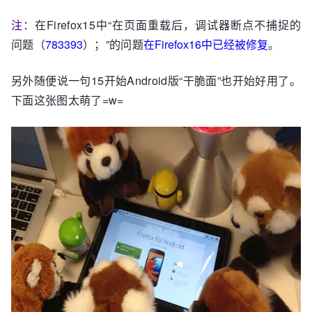
注：
在Firefox15中“在页面重载后，调试器断点不捕捉的
问题（
783393
）；”的问题
在Firefox16中已经被修复
。
另外随便说一句15开始Android版“干脆面”也开始好用了。
下面这张图太萌了=w=