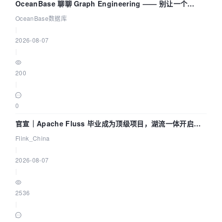
OceanBase 聊聊 Graph Engineering —— 别让一个
Agent 既当运动员又
OceanBase数据库
|
2026-08-07
|
200
|
0
官宣｜Apache Fluss 毕业成为顶级项目，湖流一体开启
Agentic Lake 全面实时化时代
Flink_China
|
2026-08-07
|
2536
|