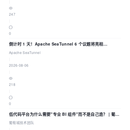
|
247
|
0
倒计时 1 天！Apache SeaTunnel 6 个议题将亮相
Community Over Code Asia 2026
Apache SeaTunnel
|
2026-08-06
|
218
|
0
低代码平台为什么需要"专业 BI 组件"而不是自己造？ | 葡萄
城技术团队
葡萄城技术团队
|