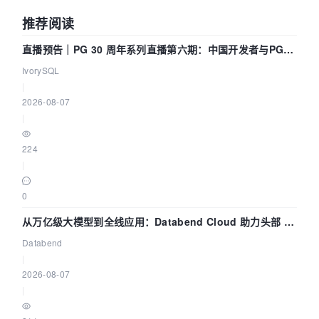
推荐阅读
直播预告｜PG 30 周年系列直播第六期：中国开发者与PG内
核——我们改得动吗？我们贡献了什么？
IvorySQL
|
2026-08-07
|
224
|
0
从万亿级大模型到全线应用：Databend Cloud 助力头部 AI
企业构建全链路 Trace 数据管道
Databend
|
2026-08-07
|