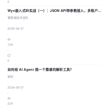
0
Wyn嵌入式BI实战（一）：JSON API带参数接入，多租户数
据源配置指南 | 葡萄城技术团队
葡萄城技术团队
|
2026-08-07
|
159
|
0
如何给 AI Agent 挑一个靠谱的解析工具？
颖欣
|
2026-08-07
|
226
|