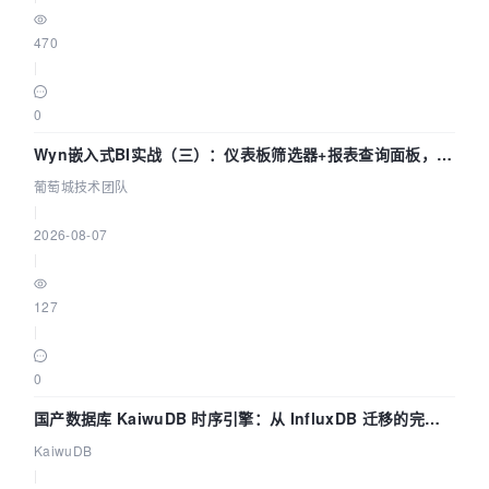
470
|
0
Wyn嵌入式BI实战（三）：仪表板筛选器+报表查询面板，参
数联动全闭环
葡萄城技术团队
|
2026-08-07
|
127
|
0
国产数据库 KaiwuDB 时序引擎：从 InfluxDB 迁移的完整
技术路径
KaiwuDB
|