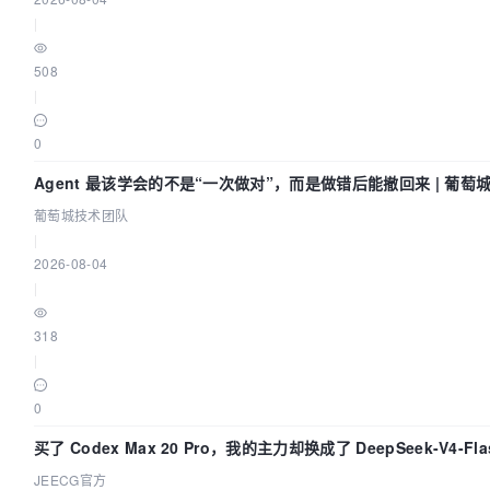
|
508
|
0
Agent 最该学会的不是“一次做对”，而是做错后能撤回来 | 葡萄
葡萄城技术团队
|
2026-08-04
|
318
|
0
买了 Codex Max 20 Pro，我的主力却换成了 DeepSeek-V4-F
为它快得不可思议
JEECG官方