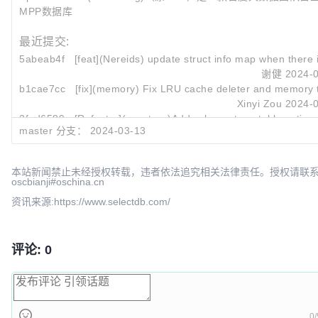
MPP数据库
最近提交:
5abeab4f
[feat](Nereids) update struct info map when there i
谢健
2024-0
b1cae7cc
[fix](memory) Fix LRU cache deleter and memory tr
Xinyi Zou
2024-0
2fed6589
[Refactor](exectuor)Add schema type table active_
master 分支：
2024-03-13
wangbo
2024-0
本站新闻禁止未经授权转载，违者依法追究相关法律责任。授权请联
oscbianji#oschina.cn
资讯来源:https://www.selectdb.com/
评论: 0
0/