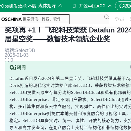
媒体矩阵
vOps研发效能
开源中国APP
切
登录
奖项再 +1 ！飞轮科技荣获 Datafun 202
届星空奖——数智技术领航企业奖
编辑:SelectDB
2025-01-03
0
Datafun近日发布2024年第二届星空奖，飞轮科技凭借其基于Apac
Doris打造的现代化实时数据仓库SelectDB，荣获数智技术领
SelectDB提供云原生存算分离的SelectDBCloud和私有化部署的
SelectDBEnterprise，满足不同用户需求。SelectDBCloud
构、多计算集群和多云中立服务，实现弹性、高性价比的实时
SelectDBEnterprise则提供本地交付和深度融合的可视化工
稳定。SelectDB具备实时、统一、弹性、开放的核心能力，支
导入和高并发查询，在湖仓融合上支持半结构化和非结构化数