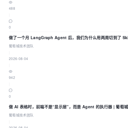
488
|
0
做了一个月 LangGraph Agent 后，我们为什么用两周切到了 Skil
城技术团队
葡萄城技术团队
|
2026-08-04
|
942
|
0
做 AI 表格时，前端不是“显示层”，而是 Agent 的执行器 | 葡
葡萄城技术团队
|
2026-08-04