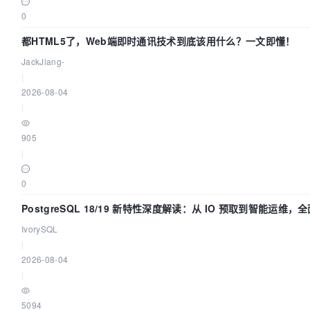
0
都HTML5了，Web端即时通讯技术到底该用什么？一文即懂！
JackJiang-
|
2026-08-04
|
905
|
0
PostgreSQL 18/19 新特性深度解读：从 IO 预取到智能运维
库体验
IvorySQL
|
2026-08-04
|
5094