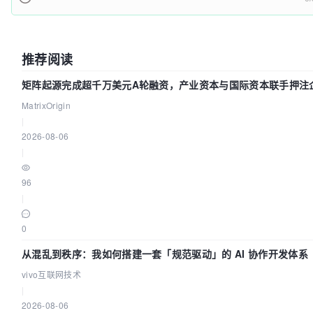
推荐阅读
矩阵起源完成超千万美元A轮融资，产业资本与国际资本联手押注企
础设施赛道
MatrixOrigin
|
2026-08-06
|
96
|
0
从混乱到秩序：我如何搭建一套「规范驱动」的 AI 协作开发体系
vivo互联网技术
|
2026-08-06