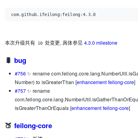
com
.
github
.
ifeilong
:
feilong
:
4.3
.0
本次升级共有
处变更, 具体参见
4.3.0 milestone
10
🐛
bug
#756
✨ rename com.feilong.core.lang.NumberUtil.is
Number) to isGreaterThan [
enhancement
feilong-core
]
#757
✨ rename
com.feilong.core.lang.NumberUtil.isGatherThanOrEq
isGreaterThanOrEquals [
enhancement
feilong-core
]
🍑
feilong-core