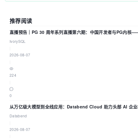
推荐阅读
直播预告｜PG 30 周年系列直播第六期：中国开发者与PG内核
了什么？
IvorySQL
|
2026-08-07
|
224
|
0
从万亿级大模型到全线应用：Databend Cloud 助力头部 AI 企业
Databend
|
2026-08-07
|