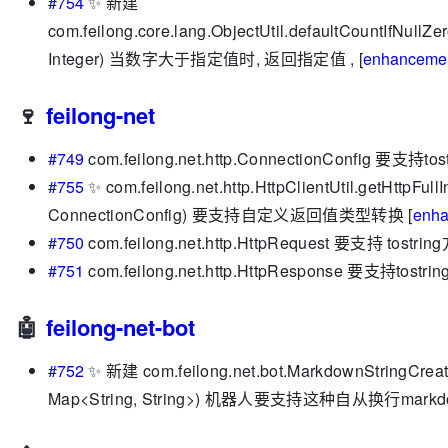
#754
✨ 新建
com.feilong.core.lang.ObjectUtil.defaultCountIfNullZe
Integer) 当数字大于指定值时, 返回指定值 , [
enhanceme
🍷
feilong-net
#749
com.feilong.net.http.ConnectionConfig 要支持to
#755
✨ com.feilong.net.http.HttpClientUtil.getHttpFull
ConnectionConfig) 要支持自定义返回值类型转换 [
enha
#750
com.feilong.net.http.HttpRequest 要支持 tostri
#751
com.feilong.net.http.HttpResponse 要支持tostri
🤖
feilong-net-bot
#752
✨ 新建 com.feilong.net.bot.MarkdownStringCreator
Map<String, String>) 机器人要支持这种自从换行markd