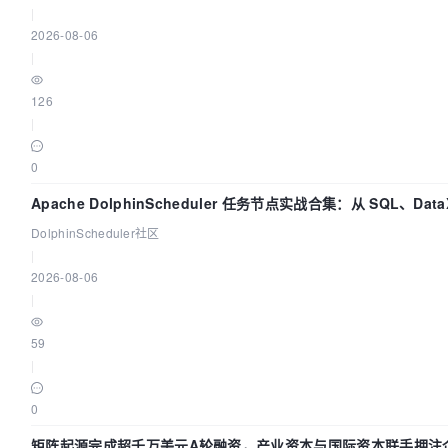
|
2026-08-06
|
126
|
0
Apache DolphinScheduler 任务节点实战合集：从 SQL、DataX
置全打通
DolphinScheduler社区
|
2026-08-06
|
59
|
0
矩阵起源完成超千万美元A轮融资，产业资本与国际资本联手押注企