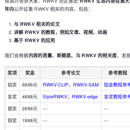
很高兴告诉大家：RWKV 社区推出"
RWKV 生态内容征集
年内
公开征集 RWKV 相关的内容，包括：
与 RWKV 相关的论文
讲解 RWKV 的教程，例如文章、视频、动画
基于 RWKV 的应用
我们会根据
内容的质量、新颖度、与 RWKV 的相关度
，发
奖项
奖金
参考论文
参考教程
铂奖
6888元
RWKV-CLIP
，
RWKV-SAM
铂金教程参
金奖
4888元
StyleRWKV
，
RWKV-edge
金奖教程参
银奖
2888元
---
---
铜奖
1888元
---
---