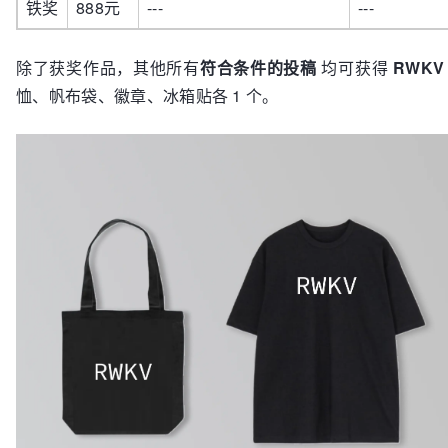
铁奖
888元
---
---
除了获奖作品，其他所有
符合条件的投稿
均可获得
RWKV
恤、帆布袋、徽章、冰箱贴各 1 个。