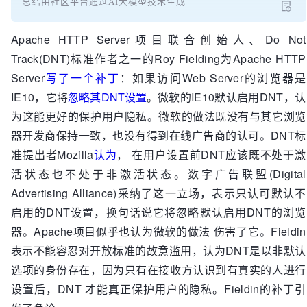
总结由社区平台通过AI大模型技术生成
Apache HTTP Server项目联合创始人、Do Not
Track(DNT)标准作者之一的Roy Fielding为Apache HTTP
Server
写了一个补丁
：如果访问Web Server的浏览器是
IE10，它将
忽略其DNT设置
。微软的IE10默认启用DNT，认
为这能更好的保护用户隐私。微软的做法既没有与其它浏览
器开发商保持一致，也没有得到在线广告商的认可。DNT标
准提出者Mozilla
认为
， 在用户设置前DNT应该既不处于激
活状态也不处于非激活状态。数字广告联盟(Digital
Advertising Alliance)采纳了这一立场，表示只认可默认不
启用的DNT设置，换句话说它将忽略默认启用DNT的浏览
器。Apache项目似乎也认为微软的做法 伤害了它。Fieldin
表示不能容忍对开放标准的故意滥用，认为DNT是以非默认
选项的身份存在，因为只有在接收方认识到有真实的人进行
设置后，DNT 才能真正保护用户的隐私。Fieldin的补丁引