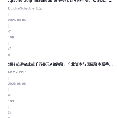
Apache DolphinScheduler 任务节点实战合集：从 SQL、
DataX 到 Spark、Flink 一次配置全打通
DolphinScheduler社区
|
2026-08-06
|
108
|
0
矩阵起源完成超千万美元A轮融资，产业资本与国际资本联手押
注企业级AI基础设施赛道
MatrixOrigin
|
2026-08-06
|
189
|