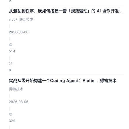
0
从混乱到秩序：我如何搭建一套「规范驱动」的 AI 协作开发体
系
vivo互联网技术
|
2026-08-06
|
514
|
0
实战从零开始构建一个Coding Agent：Violin ｜得物技术
得物技术
|
2026-08-06
|
329
|