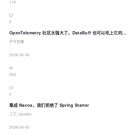
110
|
0
OpenTelemetry 社区太强大了，DataBuff 也可以吃上它的
eBPF 链路了
乒乓狂魔
|
2026-08-06
|
355
|
0
集成 Nacos，我们拒绝了 Spring Starter
三刀_sandao
|
2026-08-05
|