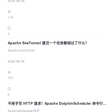
2026-08-06
|
119
|
0
Apache SeaTunnel 提交一个任务都经过了什么？
Apache SeaTunnel
|
2026-08-06
|
137
|
0
不用手写 HTTP 请求！Apache DolphinScheduler 命令行
dsctl 两分钟上手
DolphinScheduler社区