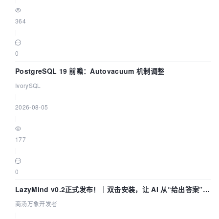
364
|
0
PostgreSQL 19 前瞻：Autovacuum 机制调整
IvorySQL
|
2026-08-05
|
177
|
0
LazyMind v0.2正式发布！｜双击安装，让 AI 从“给出答案”走
到“完成交付”
商汤万象开发者
|