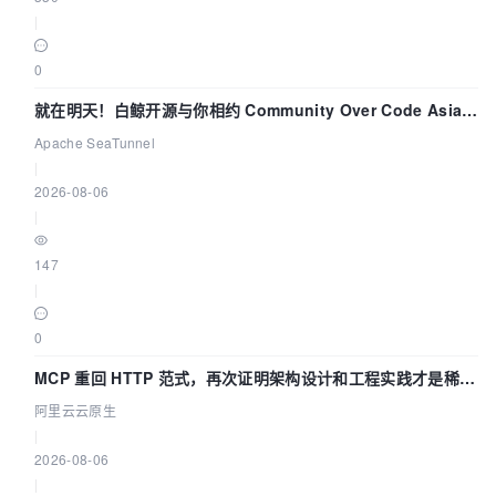
|
0
就在明天！白鲸开源与你相约 Community Over Code Asia
2026 主题演讲！
Apache SeaTunnel
|
2026-08-06
|
147
|
0
MCP 重回 HTTP 范式，再次证明架构设计和工程实践才是稀缺
资源
阿里云云原生
|
2026-08-06
|