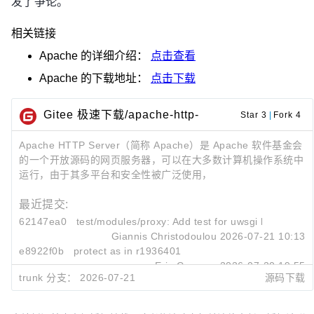
发了争论。
相关链接
Apache
的详细介绍：
点击查看
Apache
的下载地址：
点击下载
Gitee 极速下载/apache-http-
Star 3
|
Fork 4
server
Apache HTTP Server（简称 Apache）是 Apache 软件基金会
的一个开放源码的网页服务器，可以在大多数计算机操作系统中
运行，由于其多平台和安全性被广泛使用，
最近提交:
62147ea0
test/modules/proxy: Add test for uwsgi headers
Giannis Christodoulou
2026-07-21 10:13
e8922f0b
protect as in r1936401
Eric Covener
2026-07-20 19:55
trunk 分支：
2026-07-21
源码下载
2b3075af
PR68527: fixup_dir segfault with no content-type
Eric Covener
2026-07-20 19:50