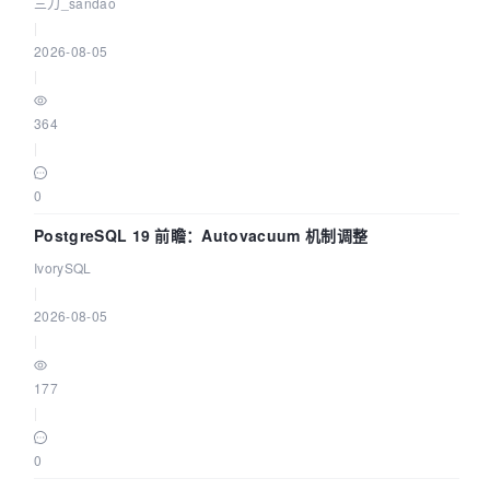
三刀_sandao
|
2026-08-05
|
364
|
0
PostgreSQL 19 前瞻：Autovacuum 机制调整
IvorySQL
|
2026-08-05
|
177
|
0