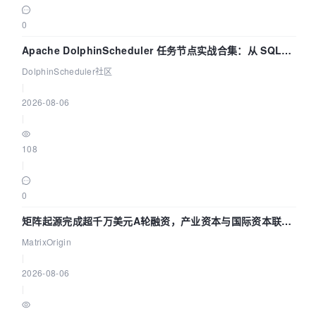
0
Apache DolphinScheduler 任务节点实战合集：从 SQL、
DataX 到 Spark、Flink 一次配置全打通
DolphinScheduler社区
|
2026-08-06
|
108
|
0
矩阵起源完成超千万美元A轮融资，产业资本与国际资本联手
押注企业级AI基础设施赛道
MatrixOrigin
|
2026-08-06
|