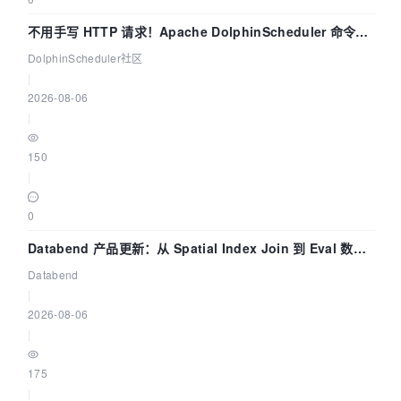
不用手写 HTTP 请求！Apache DolphinScheduler 命令行
dsctl 两分钟上手
DolphinScheduler社区
|
2026-08-06
|
150
|
0
Databend 产品更新：从 Spatial Index Join 到 Eval 数据
管道
Databend
|
2026-08-06
|
175
|