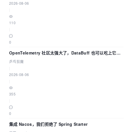
2026-08-06
|
110
|
0
OpenTelemetry 社区太强大了，DataBuff 也可以吃上它的
eBPF 链路了
乒乓狂魔
|
2026-08-06
|
355
|
0
集成 Nacos，我们拒绝了 Spring Starter