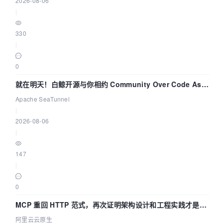
2026-08-06
|
330
|
0
就在明天！白鲸开源与你相约 Community Over Code Asia
2026 主题演讲！
Apache SeaTunnel
|
2026-08-06
|
147
|
0
MCP 重回 HTTP 范式，再次证明架构设计和工程实践才是稀
缺资源
阿里云云原生