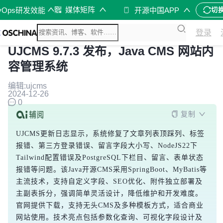
媒体矩阵
vOps研发效能
开源中国APP
切
登录
UJCMS 9.7.3 发布，Java CMS 网站内
容管理系统
编辑:ujcms
2024-12-26
0
复制
UJCMS更新日志显示，系统修复了文章列表顶踩列、标签
报错、第三方登录错误、留言字段大小写、NodeJS22下
Tailwind配置错误及PostgreSQL下栏目、留言、表单状态
报错等问题。该Java开源CMS采用SpringBoot、MyBatis等
主流技术，支持自定义字段、SEO优化、附件独立部署及
主副表拆分，强调简单灵活设计，降低维护和开发难度。
官网提供下载，支持无头CMS及多种模板方式，适合商业
网站使用。技术亮点包括参数化查询、可视化字段设计及