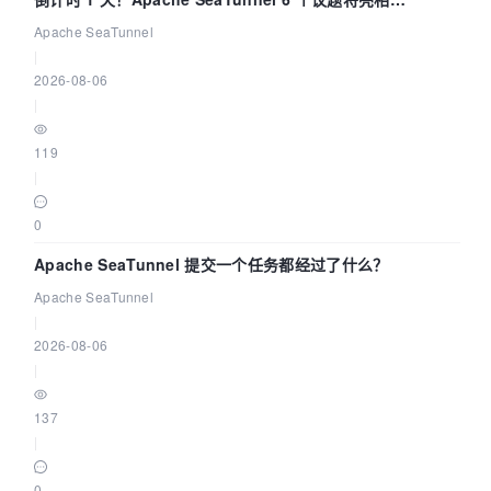
Community Over Code Asia 2026
Apache SeaTunnel
|
2026-08-06
|
119
|
0
Apache SeaTunnel 提交一个任务都经过了什么？
Apache SeaTunnel
|
2026-08-06
|
137
|
0