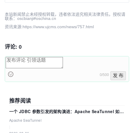
最近提交:
084d9078
v12.3.1
ujcms
2026-08-05 12:59
本站新闻禁止未经授权转载，违者依法追究相关法律责任。授权请
联系：oscbianji#oschina.cn
d4526e89
v12.3.0
ujcms
2026-07-29 15:57
4799db08
v12.1.0
ujcms
2026-07-14 15:17
资讯来源:https://www.ujcms.com/news/757.html
评论: 0
0/500
发 布
推荐阅读
一个 JDBC 参数引发的架构演进：Apache SeaTunnel 如何
解决数据同步中的“定时 Flush”难题
Apache SeaTunnel
|