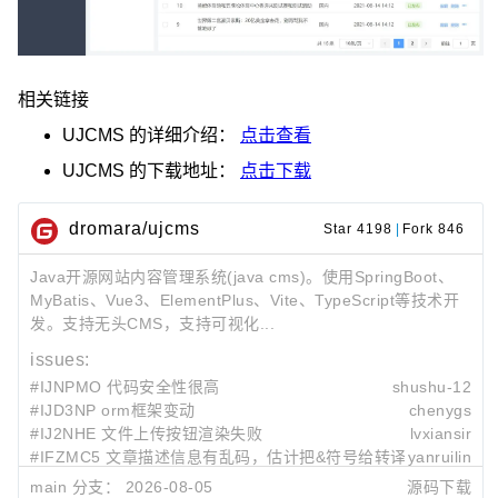
相关链接
UJCMS
的详细介绍：
点击查看
UJCMS
的下载地址：
点击下载
dromara/ujcms
Star 4198
|
Fork 846
Java开源网站内容管理系统(java cms)。使用SpringBoot、
MyBatis、Vue3、ElementPlus、Vite、TypeScript等技术开
发。支持无头CMS，支持可视化...
issues:
#IJNPMO 代码安全性很高
shushu-12
#IJD3NP orm框架变动
chenygs
#IJ2NHE 文件上传按钮渲染失败
lvxiansir
#IFZMC5 文章描述信息有乱码，估计把&符号给转译了
yanruilin
#IED8ND queryParser二级分组官方文档与代码实际逻辑不符
周天翼
main 分支：
2026-08-05
源码下载