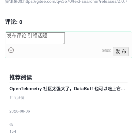
资讯来源:https://gitee.com/qw3670/text-searcher/releases/2.0.7
评论: 0
0/500
发 布
推荐阅读
OpenTelemetry 社区太强大了，DataBuff 也可以吃上它的
eBPF 链路了
乒乓狂魔
|
2026-08-06
|
154