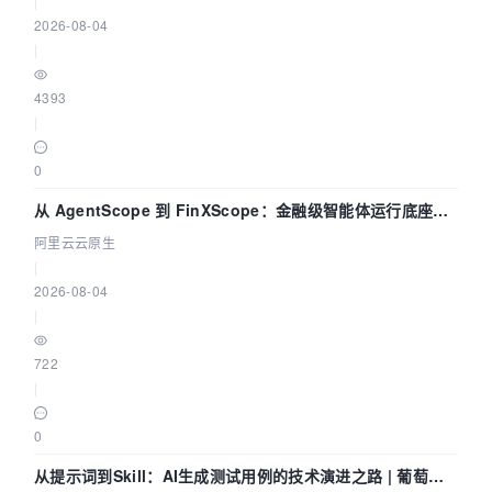
|
2026-08-04
|
4393
|
0
从 AgentScope 到 FinXScope：金融级智能体运行底座的
演进与实践
阿里云云原生
|
2026-08-04
|
722
|
0
从提示词到Skill：AI生成测试用例的技术演进之路 | 葡萄城