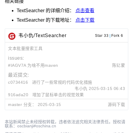
相关链接
TextSearcher
的详细介绍：
点击查看
TextSearcher
的下载地址：
点击下载
韦小仇/TextSearcher
Star 33
|
Fork 6
文本批量搜索工具
issues:
#IAGV7A 为啥不用maven
陈钇蒙
最近提交:
c0734416
进行了一些常规的代码优化措施
韦小仇
2025-03-15 06:43
916ada20
增加了鼠标单击的视觉效果
韦小仇
2025-03-15 06:35
master 分支：
2025-03-15
源码下载
fe836441
删除了一段无用的代码
韦小仇
2025-02-25 01:15
本站新闻禁止未经授权转载，违者依法追究相关法律责任。授权请
联系：oscbianji#oschina.cn