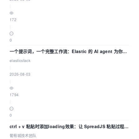
|
172
|
0
一个提示词，一个完整工作流：Elastic 的 AI agent 为你编
写自动化流程
elasticstack
|
2026-08-03
|
1794
|
0
ctrl + v 粘贴时添加loading效果：让 SpreadJS 粘贴过程可
感知 | 葡萄城技术团队
葡萄城技术团队