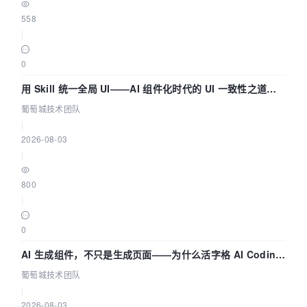
558
|
0
用 Skill 统一全局 UI——AI 组件化时代的 UI 一致性之道
（五） | 葡萄城技术团队
葡萄城技术团队
|
2026-08-03
|
800
|
0
AI 生成组件，不只是生成页面——为什么活字格 AI Coding
的组件化能力更重要（四） | 葡萄城技术团队
葡萄城技术团队
|
2026-08-03