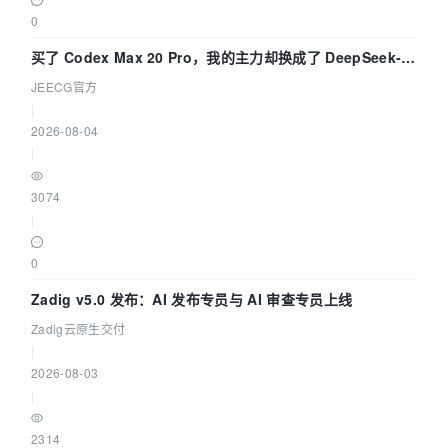
0
买了 Codex Max 20 Pro，我的主力却换成了 DeepSeek-
V4-Flash——因为它快得不可思议
JEECG官方
|
2026-08-04
|
3074
|
0
Zadig v5.0 发布：AI 发布专员与 AI 审查专员上线
Zadig云原生交付
|
2026-08-03
|
2314