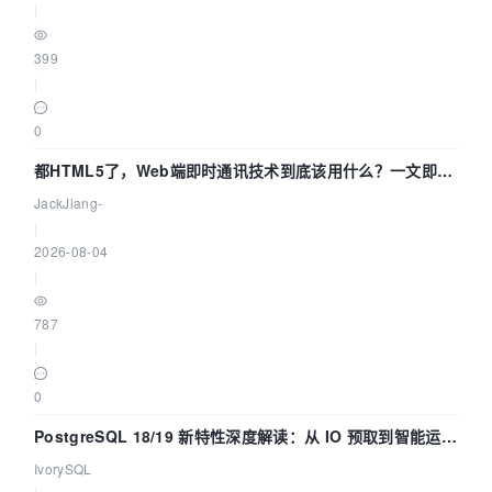
|
399
|
0
都HTML5了，Web端即时通讯技术到底该用什么？一文即
懂！
JackJiang-
|
2026-08-04
|
787
|
0
PostgreSQL 18/19 新特性深度解读：从 IO 预取到智能运
维，全面提升数据库体验
IvorySQL