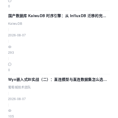
0
国产数据库 KaiwuDB 时序引擎：从 InfluxDB 迁移的完整
技术路径
KaiwuDB
|
2026-08-07
|
293
|
0
Wyn嵌入式BI实战（二）：直连模型与直连数据集怎么选，
参数为什么不生效？| 葡萄城技术团队
葡萄城技术团队
|
2026-08-07
|
105