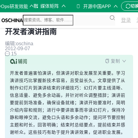
媒体矩阵
vOps研发效能
开源中国APP
切
登录
开发者演讲指南
编辑:oschina
2012-09-07
15
复制
开发者普遍害怕演讲，但演讲对职业发展至关重要。学习
演讲技巧比掌握新技术容易，且受益长久。文章提供了从
制作幻灯片到演讲结束的详细技巧：幻灯片要主线清晰、
信息适量、避免多余动画，并针对听众调整措辞；演讲前
要提前到场准备，确保设备就绪；演讲开始要准时，简明
介绍内容和规则；进行中要讲故事而非读幻灯片，保持冷
静和眼神交流，避免口头语和多余动作；提问环节要控制
主题和时长，回答明确；结束时总结要点，提前结束并感
谢听众。这些技巧有助于提升演讲效果，促进职业发展。