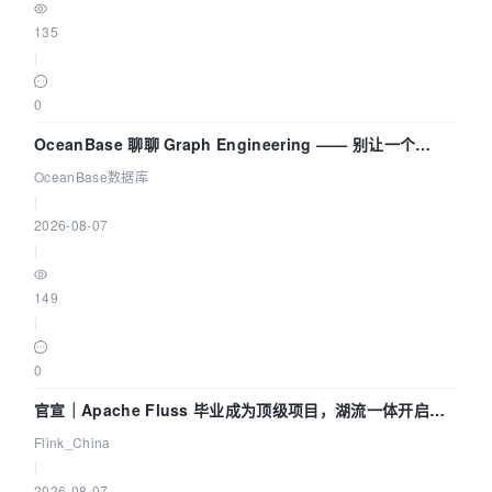
135
|
0
OceanBase 聊聊 Graph Engineering —— 别让一个
Agent 既当运动员又
OceanBase数据库
|
2026-08-07
|
149
|
0
官宣｜Apache Fluss 毕业成为顶级项目，湖流一体开启
Agentic Lake 全面实时化时代
Flink_China
|
2026-08-07