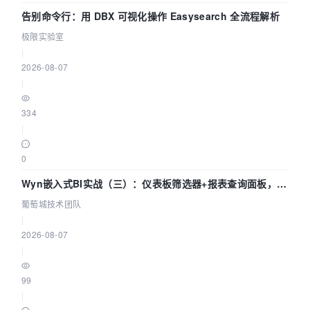
告别命令行：用 DBX 可视化操作 Easysearch 全流程解析
极限实验室
|
2026-08-07
|
334
|
0
Wyn嵌入式BI实战（三）：仪表板筛选器+报表查询面板，参
数联动全闭环
葡萄城技术团队
|
2026-08-07
|
99
|