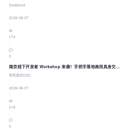
企业构建全链路 Trace 数据管道
Databend
|
2026-08-07
|
174
|
0
南京线下开发者 Workshop 来袭！手把手落地商用具身交互
智能 Agent 应用
哈哈欧尼OSC
|
2026-08-07
|
218
|
0