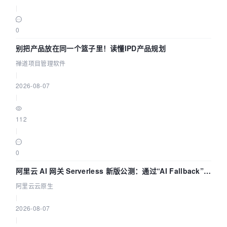
|
0
别把产品放在同一个篮子里！读懂IPD产品规划
禅道项目管理软件
|
2026-08-07
|
112
|
0
阿里云 AI 网关 Serverless 新版公测：通过“AI Fallback”与
拓扑可视化构建 AI 流量治理底座
阿里云云原生
|
2026-08-07
|