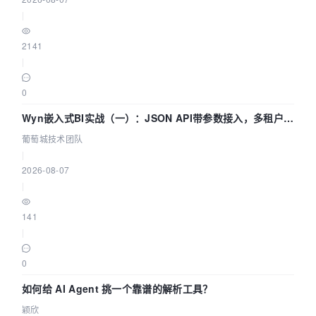
|
2141
|
0
Wyn嵌入式BI实战（一）：JSON API带参数接入，多租户数
据源配置指南 | 葡萄城技术团队
葡萄城技术团队
|
2026-08-07
|
141
|
0
如何给 AI Agent 挑一个靠谱的解析工具？
颖欣