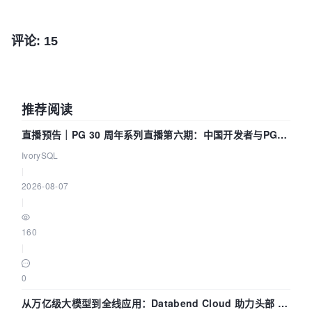
评论: 15
推荐阅读
直播预告｜PG 30 周年系列直播第六期：中国开发者与PG内
核——我们改得动吗？我们贡献了什么？
IvorySQL
|
2026-08-07
|
160
|
0
从万亿级大模型到全线应用：Databend Cloud 助力头部 AI