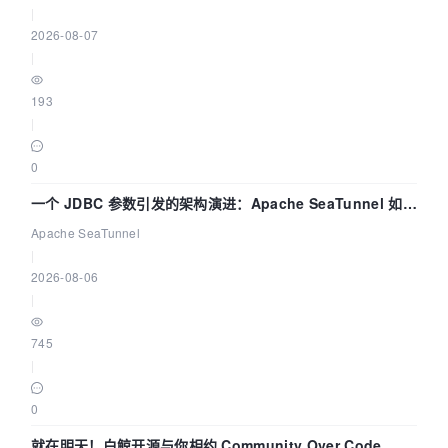
|
2026-08-07
|
193
|
0
一个 JDBC 参数引发的架构演进：Apache SeaTunnel 如何
解决数据同步中的“定时 Flush”难题
Apache SeaTunnel
|
2026-08-06
|
745
|
0
就在明天！白鲸开源与你相约 Community Over Code