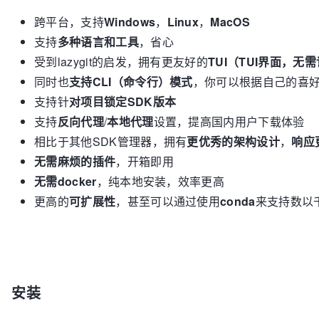
跨平台，支持
Windows
，
Linux
，
MacOS
支持
多种语言和工具
，省心
受到lazygit的启发，拥有更友好的
TUI（TUI界面，
同时也
支持CLI（命令行）模式
，你可以根据自己的喜好选
支持针
对项目锁定SDK版本
支持
反向代理
/
本地代理
设置，提高国内用户下载体验
相比于其他SDK管理器，拥有
更优秀的架构设计
，
响应
无需麻烦的插件
，开箱即用
无需docker
，纯本地安装，效率更高
更高的
可扩展性
，甚至可以通过使用
conda
来支持数以
安装