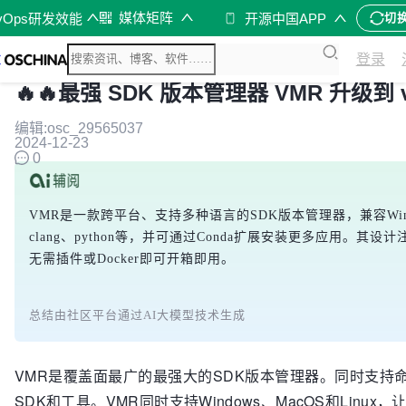
媒体矩阵
vOps研发效能
开源中国APP
切
登录
🔥🔥最强 SDK 版本管理器 VMR 升级到 v
编辑:osc_29565037
2024-12-23
0
VMR是一款跨平台、支持多种语言的SDK版本管理器，兼容Win
clang、python等，并可通过Conda扩展安装更多应
无需插件或Docker即可开箱即用。
总结由社区平台通过AI大模型技术生成
VMR是覆盖面最广的最强大的SDK版本管理器。同时支持命令
SDK和工具。VMR同时支持Windows、MacOS和L