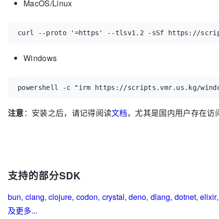
MacOS/Linux
curl --proto 
'
=https
'
 --tlsv1.2 -sSf https://scri
Windows
powershell -c 
"
irm https://scripts.vmr.us.kg/wind
注意
：安装之后，请记得阅读
文档
，尤其是国内用户存在访问
支持的部分SDK
bun
,
clang
,
clojure
,
codon
,
crystal
,
deno
,
dlang
,
dotnet
,
elixir
,
及更多...