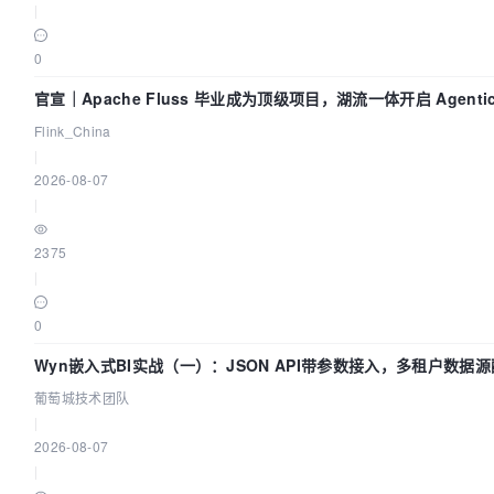
|
0
官宣｜Apache Fluss 毕业成为顶级项目，湖流一体开启 Agentic 
全面实时化时代
Flink_China
|
2026-08-07
|
2375
|
0
Wyn嵌入式BI实战（一）：JSON API带参数接入，多租户数据
南 | 葡萄城技术团队
葡萄城技术团队
|
2026-08-07
|