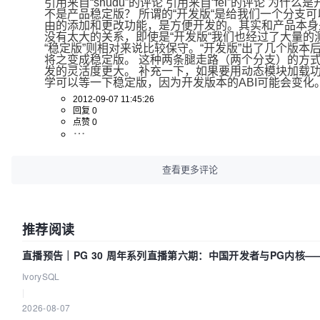
引用来自“shudu”的评论 引用来自“fei”的评论 为什么
不是产品稳定版？ 所谓的“开发版“是给我们一个分支
由的添加和更改功能，是方便开发的。其实和产品本身
没有太大的关系，即使是“开发版“我们也经过了大量的测
“稳定版”则相对来说比较保守。“开发版”出了几个版本
将之变成稳定版。 这种两条腿走路（两个分支）的方
发的灵活度更大。 补充一下，如果要用动态模块加载
学可以等一下稳定版，因为开发版本的ABI可能会变化
2012-09-07 11:45:26
回复 0
点赞 0
查看更多评论
推荐阅读
直播预告｜PG 30 周年系列直播第六期：中国开发者与PG内核—
得动吗？我们贡献了什么？
IvorySQL
|
2026-08-07