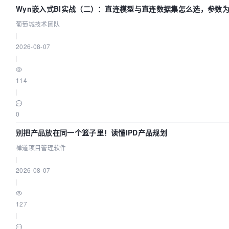
Wyn嵌入式BI实战（二）：直连模型与直连数据集怎么选，参数
生效？| 葡萄城技术团队
葡萄城技术团队
|
2026-08-07
|
114
|
0
别把产品放在同一个篮子里！读懂IPD产品规划
禅道项目管理软件
|
2026-08-07
|
127
|