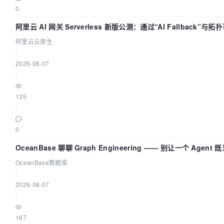
0
阿里云 AI 网关 Serverless 新版公测：通过“AI Fallback”与
构建 AI 流量治理底座
阿里云云原生
|
2026-08-07
|
135
|
0
OceanBase 聊聊 Graph Engineering —— 别让一个 Agent
又
OceanBase数据库
|
2026-08-07
|
167