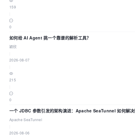
159
|
0
如何给 AI Agent 挑一个靠谱的解析工具？
颖欣
|
2026-08-07
|
215
|
0
一个 JDBC 参数引发的架构演进：Apache SeaTunnel 如何解
步中的“定时 Flush”难题
Apache SeaTunnel
|
2026-08-06