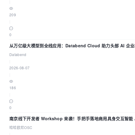
|
209
|
0
从万亿级大模型到全线应用：Databend Cloud 助力头部 AI 企
链路 Trace 数据管道
Databend
|
2026-08-07
|
186
|
0
南京线下开发者 Workshop 来袭！手把手落地商用具身交互智能 A
应用
哈哈欧尼OSC
|