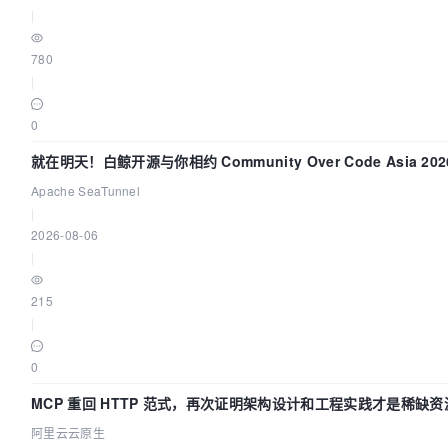
|
780
|
0
就在明天！白鲸开源与你相约 Community Over Code Asia 20
演讲！
Apache SeaTunnel
|
2026-08-06
|
215
|
0
MCP 重回 HTTP 范式，再次证明架构设计和工程实践才是稀缺资
阿里云云原生