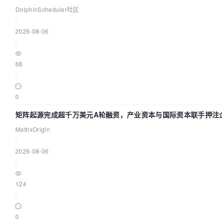
Spark、Flink 一次配置全打通
DolphinScheduler社区
|
2026-08-06
|
68
|
0
矩阵起源完成超千万美元A轮融资，产业资本与国际资本联手押注
AI基础设施赛道
MatrixOrigin
|
2026-08-06
|
124
|
0