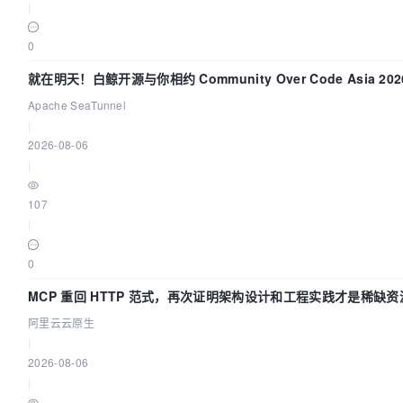
|
0
就在明天！白鲸开源与你相约 Community Over Code Asia 20
演讲！
Apache SeaTunnel
|
2026-08-06
|
107
|
0
MCP 重回 HTTP 范式，再次证明架构设计和工程实践才是稀缺资
阿里云云原生
|
2026-08-06
|