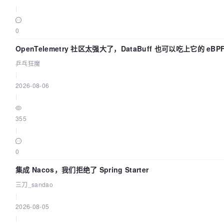
|
0
OpenTelemetry 社区太强大了，DataBuff 也可以吃上它的 eBP
了
乒乓狂魔
|
2026-08-06
|
355
|
0
集成 Nacos，我们拒绝了 Spring Starter
三刀_sandao
|
2026-08-05
|