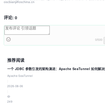
oscbianji#oschina.cn
评论: 0
0/500
推荐阅读
一个 JDBC 参数引发的架构演进：Apache SeaTunnel 如何解
步中的“定时 Flush”难题
Apache SeaTunnel
|
2026-08-06
|
249