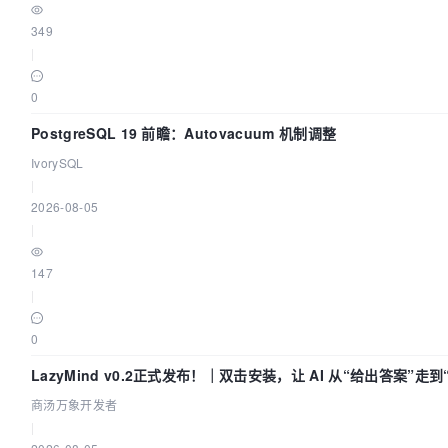
349
|
0
PostgreSQL 19 前瞻：Autovacuum 机制调整
IvorySQL
|
2026-08-05
|
147
|
0
LazyMind v0.2正式发布！｜双击安装，让 AI 从“给出答案”走到
交付”
商汤万象开发者
|