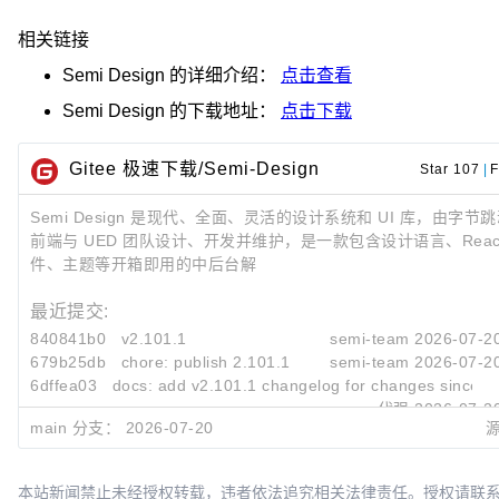
相关链接
Semi Design
的详细介绍：
点击查看
Semi Design
的下载地址：
点击下载
Gitee 极速下载/Semi-Design
Star 107
|
F
Semi Design 是现代、全面、灵活的设计系统和 UI 库，由字节
前端与 UED 团队设计、开发并维护，是一款包含设计语言、Reac
件、主题等开箱即用的中后台解
最近提交:
840841b0
v2.101.1
semi-team
2026-07-2
679b25db
chore: publish 2.101.1
semi-team
2026-07-2
6dffea03
docs: add v2.101.1 changelog for changes since v
代强
2026-07-2
main 分支：
2026-07-20
本站新闻禁止未经授权转载，违者依法追究相关法律责任。授权请联